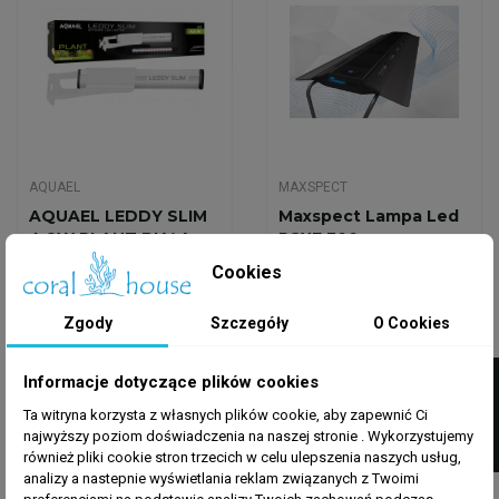
AQUAEL
MAXSPECT
AQUAEL LEDDY SLIM
Maxspect Lampa Led
4,8W PLANT BIAŁA
RSXF 300
2.0
Cookies
139,49 zł
4 450,00 zł
Zgody
Szczegóły
O Cookies
Dodaj do koszyka
Dodaj do koszyka
FILTRUJ
Informacje dotyczące plików cookies
Ta witryna korzysta z własnych plików cookie, aby zapewnić Ci
najwyższy poziom doświadczenia na naszej stronie . Wykorzystujemy
również pliki cookie stron trzecich w celu ulepszenia naszych usług,
analizy a nastepnie wyświetlania reklam związanych z Twoimi