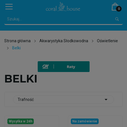
0
Strona główna
Akwarystyka Słodkowodna
Oświetlenie
Belki
BELKI

Trafność
Wysyłka w 24h
Na zamówienie