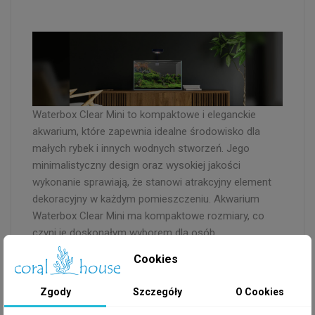
Waterbox Clear Mini to kompaktowe i eleganckie
akwarium, które zapewnia idealne środowisko dla
małych rybek i innych wodnych stworzeń. Jego
minimalistyczny design oraz wysokiej jakości
wykonanie sprawiają, że stanowi atrakcyjny element
dekoracyjny w każdym pomieszczeniu. Akwarium
Waterbox Clear Mini ma kompaktowe rozmiary, co
czyni je doskonałym wyborem dla osób
posiadających ograniczoną przestrzeń, taką jak
Cookies
biurka, półki czy małe stoły. Mimo swojego
kompaktowego rozmiaru, oferuje wystarczającą
Zgody
Szczegóły
O Cookies
powierzchnię dla roślin wodnych i małych ryb,