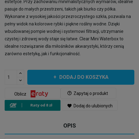
estetyce. Przy zachowaniu minimalistycznych wymiarów, idealnie
pasuje do małych przestrzeni, takich jak biurko czy półka.
Wykonane z wysokiej jakości przezroczystego szkła, pozwala na
pełny widok na kolorowe rybki i piękne rośliny wodne. Dzięki
wbudowanej pompie wodnej i systemowi filtracji, utrzymanie
czystej i zdrowej wody staje się łatwe. Clear Mini Waterbox to
idealne rozwiązanie dla miłośników akwarystyki, którzy cenią
zarówno estetykę, jak i funkcjonalność.
DODAJ DO KOSZYKA
help_outline
Zapytaj o produkt
Oblicz
favorite
Dodaj do ulubionych
OPIS