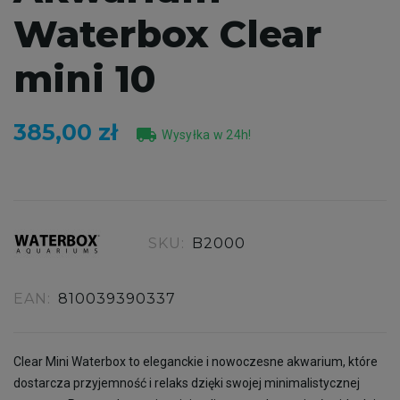
Waterbox Clear
mini 10
385,00 zł
local_shipping
Wysyłka w 24h!
SKU:
B2000
EAN:
810039390337
Clear Mini Waterbox to eleganckie i nowoczesne akwarium, które
dostarcza przyjemność i relaks dzięki swojej minimalistycznej