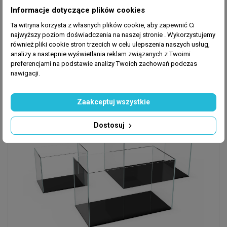
zapewniając im odpowiednią przestrzeń do życia.
Informacje dotyczące plików cookies
Ta witryna korzysta z własnych plików cookie, aby zapewnić Ci
najwyższy poziom doświadczenia na naszej stronie . Wykorzystujemy
Jednym z najbardziej imponujących elementów
również pliki cookie stron trzecich w celu ulepszenia naszych usług,
akwarium Waterbox Clear Mini jest jego
analizy a nastepnie wyświetlania reklam związanych z Twoimi
przezroczysta konstrukcja. Wykonane z wysokiej
preferencjami na podstawie analizy Twoich zachowań podczas
nawigacji.
jakości szkła, boczne ściany akwarium zapewniają
pełny widok na wodny ekosystem, co pozwala
cieszyć się pięknem ryb i roślin z każdego kąta
Zaakceptuj wszystkie
pokoju.
Dostosuj