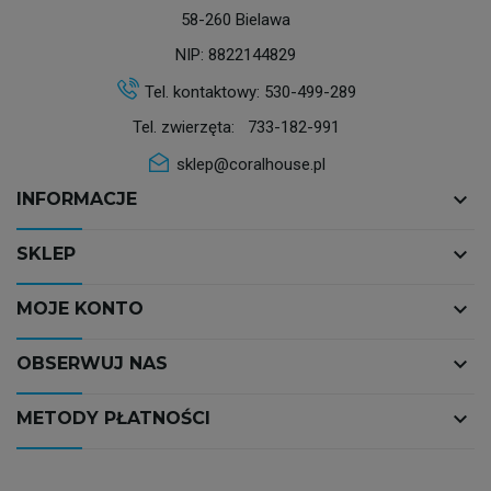
58-260 Bielawa
NIP: 8822144829
Tel. kontaktowy:
530-499-289
Tel. zwierzęta:
733-182-991
sklep@coralhouse.pl
keyboard_arrow_down
INFORMACJE
keyboard_arrow_down
SKLEP
keyboard_arrow_down
MOJE KONTO
keyboard_arrow_down
OBSERWUJ NAS
keyboard_arrow_down
METODY PŁATNOŚCI