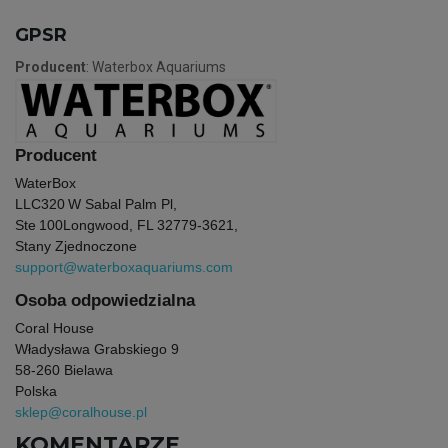
GPSR
Producent
: Waterbox Aquariums
Producent
WaterBox
LLC
320 W Sabal Palm Pl,
Ste 100
Longwood, FL 32779‑3621,
Stany Zjednoczone
support@waterboxaquariums.com
Osoba odpowiedzialna
Coral House
Władysława Grabskiego 9
58-260 Bielawa
Polska
sklep@coralhouse.pl
KOMENTARZE