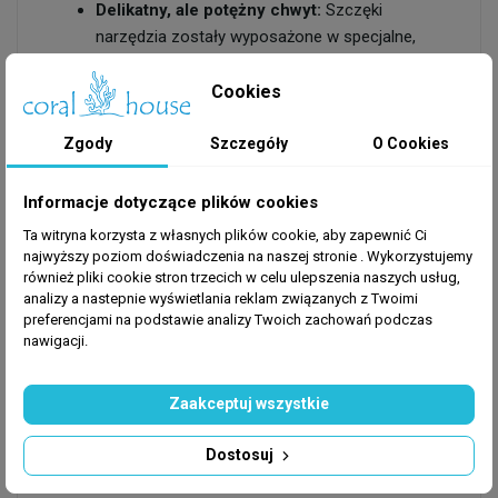
Delikatny, ale potężny chwyt:
Szczęki
narzędzia zostały wyposażone w specjalne,
miękkie nakładki silikonowe. Zapobiegają one
wyślizgiwaniu się śliskich obiektów oraz chronią
Cookies
delikatną tkankę koralowców przed
zmiażdżeniem czy zarysowaniem.
Zgody
Szczegóły
O Cookies
Optymalny zasięg:
Długość 60 cm to idealny
kompromis pomiędzy poręcznością a świetnym
Informacje dotyczące plików cookies
zasięgiem. Pozwala na bezproblemowe
Ta witryna korzysta z własnych plików cookie, aby zapewnić Ci
przestawianie korali, wyciąganie upuszczonych
najwyższy poziom doświadczenia na naszej stronie . Wykorzystujemy
przedmiotów czy dokarmianie zwierząt przy
również pliki cookie stron trzecich w celu ulepszenia naszych usług,
analizy a nastepnie wyświetlania reklam związanych z Twoimi
dnie akwarium.
preferencjami na podstawie analizy Twoich zachowań podczas
Wysoki udźwig:
Solidna konstrukcja i
nawigacji.
ergonomiczny uchwyt pistoletowy pozwalają na
pewne i bezpieczne podnoszenie nawet
Zaakceptuj wszystkie
większych fragmentów żywej skały czy
masywnych koralowców LPS/SPS, z którymi
Dostosuj
mniejsze pęsety sobie nie radzą.