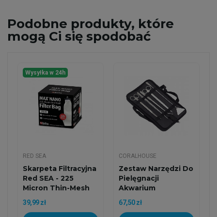
Podobne
produkty, które
mogą Ci się spodobać
Wysyłka w 24h
RED SEA
CORALHOUSE
Skarpeta Filtracyjna
Zestaw Narzędzi Do
Red SEA - 225
Pielęgnacji
Micron Thin-Mesh
Akwarium
MAX NANO
39,99 zł
67,50 zł