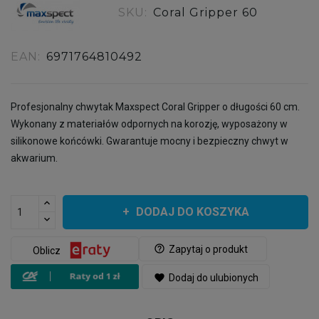
SKU:
Coral Gripper 60
EAN:
6971764810492
Profesjonalny chwytak Maxspect Coral Gripper o długości 60 cm.
Wykonany z materiałów odpornych na korozję, wyposażony w
silikonowe końcówki. Gwarantuje mocny i bezpieczny chwyt w
akwarium.
DODAJ DO KOSZYKA
help_outline
Zapytaj o produkt
Oblicz
favorite
Dodaj do ulubionych