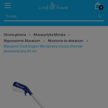
0
Strona główna
Akwarystyka Morska
Wyposażenie Akwarium
Akcesoria do akwarium
Maxspect Coral Gripper Nierdzewny mocny chwytak
akwarystyczny 60 cm