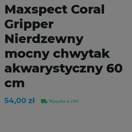
Maxspect Coral
Gripper
Nierdzewny
mocny chwytak
akwarystyczny 60
cm
54,00 zł
local_shipping
Wysyłka w 24h!