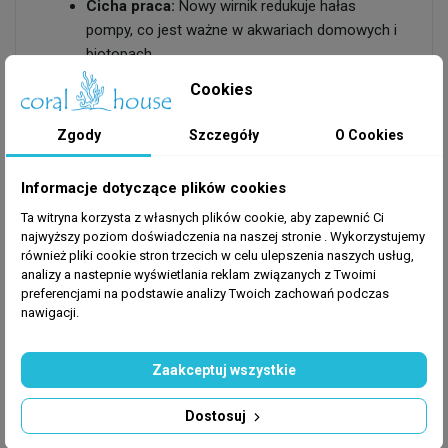
Cicha praca:
Nowy wirnik redukuje hałas
pompy, co jest ważne w akwariach domowych i
biotopach.
Bezpieczeństwo akwarium:
Zapobiega
Cookies
nagłym przestojom pompy, chroniąc ryby i
rośliny przed niedotlenieniem.
Zgody
Szczegóły
O Cookies
Wsparcie codziennej eksploatacji:
Regularna
wymiana wirnika zapewnia długotrwałe i
Informacje dotyczące plików cookies
stabilne działanie systemu filtracji.
Ta witryna korzysta z własnych plików cookie, aby zapewnić Ci
Praktyczne wskazówki dla
najwyższy poziom doświadczenia na naszej stronie . Wykorzystujemy
również pliki cookie stron trzecich w celu ulepszenia naszych usług,
akwarysty:
analizy a nastepnie wyświetlania reklam związanych z Twoimi
preferencjami na podstawie analizy Twoich zachowań podczas
Wymieniaj wirnik co 12–18 miesięcy lub gdy
nawigacji.
spada przepływ wody w pompie.
Przed montażem oczyść obudowę pompy, aby
Zaakceptuj wszystkie
uniknąć zanieczyszczeń i wydłużyć żywotność
nowego wirnika.
Dostosuj
Upewnij się, że wirnik i rotor są prawidłowo
zamontowane zgodnie z instrukcją producenta,