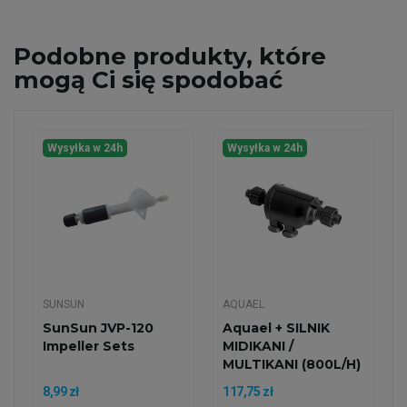
Podobne
produkty, które
mogą Ci się spodobać
Wysyłka w 24h
Wysyłka w 24h
SUNSUN
AQUAEL
SunSun JVP-120
Aquael + SILNIK
Impeller Sets
MIDIKANI /
MULTIKANI (800L/H)
8,99 zł
117,75 zł