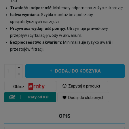
130.
Trwałość i odporność:
Materiały odporne na zużycie i korozję.
Łatwa wymiana:
Szybki montaż bez potrzeby
specjalistycznych narzędzi.
Przywraca wydajność pompy:
Utrzymuje prawidłowy
przepływ i cyrkulację wody w akwarium.
Bezpieczeństwo akwarium:
Minimalizuje ryzyko awarii i
przestojów filtracji.
DODAJ DO KOSZYKA
help_outline
Zapytaj o produkt
Oblicz
favorite
Dodaj do ulubionych
OPIS