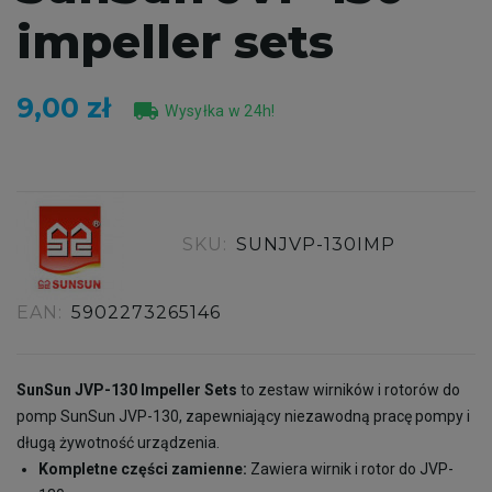
impeller sets
9,00 zł
local_shipping
Wysyłka w 24h!
SKU:
SUNJVP-130IMP
EAN:
5902273265146
SunSun JVP-130 Impeller Sets
to zestaw wirników i rotorów do
pomp SunSun JVP-130, zapewniający niezawodną pracę pompy i
długą żywotność urządzenia.
Kompletne części zamienne:
Zawiera wirnik i rotor do JVP-