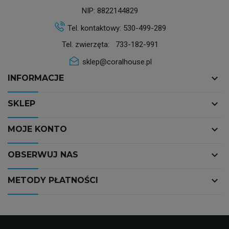
NIP: 8822144829
Tel. kontaktowy:
530-499-289
Tel. zwierzęta:
733-182-991
sklep@coralhouse.pl
keyboard_arrow_down
INFORMACJE
keyboard_arrow_down
SKLEP
keyboard_arrow_down
MOJE KONTO
keyboard_arrow_down
OBSERWUJ NAS
keyboard_arrow_down
METODY PŁATNOŚCI