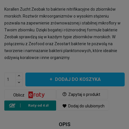
Korallen Zucht Zeobak to bakterie nitrifikacyjne do zbiorników
morskich. Roztwór mikroorganizmów o wysokim stężeniu
pozwala na zapewnienie zrównoważonej i stabilnej mikroflory w
Twoim zbiorniku. Dzięki bogatej i różnorodnej formule bakterie
Zeobak sprawdzą się w każdym typie zbiorników morskich. W
połączeniu z Zeofood oraz Zeostart bakterie te pozwolą na
tworzenie i namnażanie bakterii planktonowych, które idealnie
odżywią koralowce i inne organizmy.
DODAJ DO KOSZYKA
help_outline
Zapytaj o produkt
Oblicz
favorite
Dodaj do ulubionych
OPIS