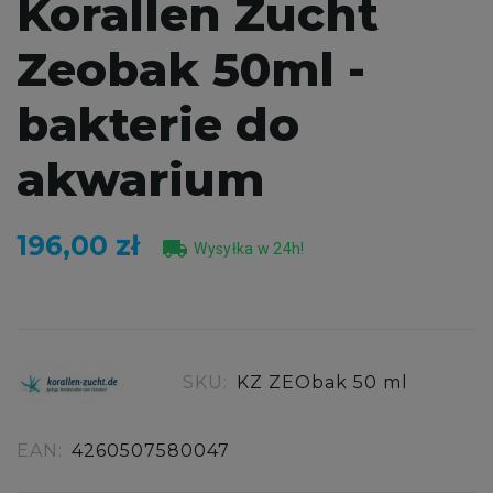
Korallen Zucht
Zeobak 50ml -
bakterie do
akwarium
196,00 zł
local_shipping
Wysyłka w 24h!
SKU:
KZ ZEObak 50 ml
EAN:
4260507580047