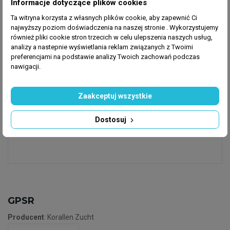
Informacje dotyczące plików cookies
bakterii, które całkowicie usuwają niechciane
Ta witryna korzysta z własnych plików cookie, aby zapewnić Ci
substancje. Korale mogą wykorzystać dozowane
najwyższy poziom doświadczenia na naszej stronie . Wykorzystujemy
mikroorganizmy jako źrodło pokarmu.
również pliki cookie stron trzecich w celu ulepszenia naszych usług,
analizy a nastepnie wyświetlania reklam związanych z Twoimi
preferencjami na podstawie analizy Twoich zachowań podczas
nawigacji.
Dozowanie
Zaakceptuj wszystkie
1 kropla na 100 litrów, dwa razy w tygodniu.
Dostosuj
Wstrząsnąć przed użyciem.
GPSR
Producent
: Korallen Zucht