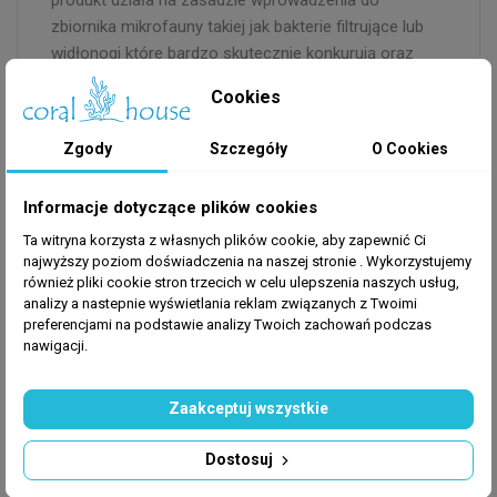
produkt działa na zasadzie wprowadzenia do
zbiornika mikrofauny takiej jak bakterie filtrujące lub
widłonogi które bardzo skutecznie konkurują oraz
zjadają szkodniki niechciane w zbiorniku.
Cookies
Produkt zapewni zbiornikowi:
Zgody
Szczegóły
O Cookies
Informacje dotyczące plików cookies
-Różnorodne szczepy bakterii, mikroorganizmy,
minerały oraz składniki odżywcze.
Ta witryna korzysta z własnych plików cookie, aby zapewnić Ci
najwyższy poziom doświadczenia na naszej stronie . Wykorzystujemy
-Zwiększy odporność korali, poprzez zwiększenie
również pliki cookie stron trzecich w celu ulepszenia naszych usług,
liczby widłonogów pozbywających się resztek
analizy a nastepnie wyświetlania reklam związanych z Twoimi
pokarmu co znacznie zwiększy czystość wody.
preferencjami na podstawie analizy Twoich zachowań podczas
nawigacji.
Produkt przed użyciem należy wstrząsnąć, a
Zaakceptuj wszystkie
następnie wlać go w miejsce gdzie przepływ wody
jest jak największy.
Dostosuj
Do nowych akwariów używać 50 ml na 100 l wody,