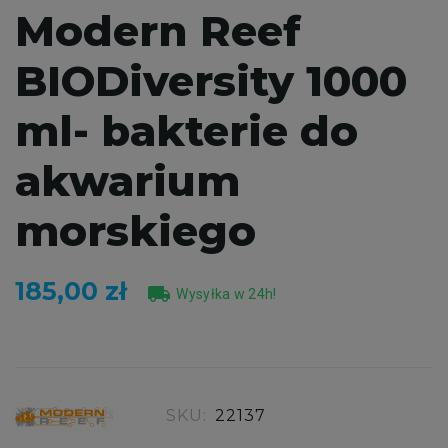
Modern Reef
BIODiversity 1000
ml- bakterie do
akwarium
morskiego
185,00 zł
local_shipping
Wysyłka w 24h!
SKU:
22137