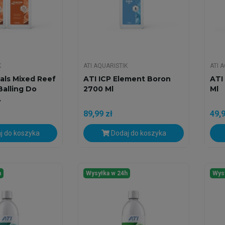
K
ATI AQUARISTIK
ATI 
ials Mixed Reef
ATI ICP Element Boron
ATI
Balling Do
2700 Ml
Ml
.
89,99 zł
49,9
j do koszyka
Dodaj do koszyka
h
Wysyłka w 24h
Wys