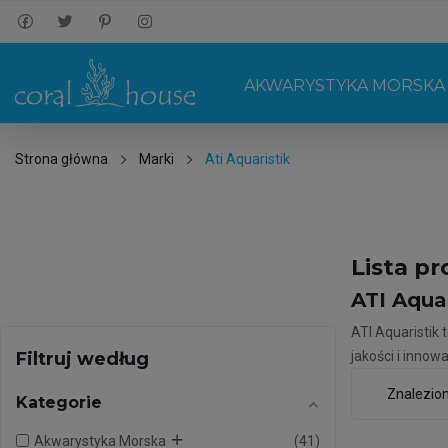
AKWARYSTYKA MORSKA
Strona główna
Marki
Ati Aquaristik
Lista p
ATI Aqua
ATI Aquaristik
Filtruj według
jakości i innow
Znalezio
Kategorie
Akwarystyka Morska
41