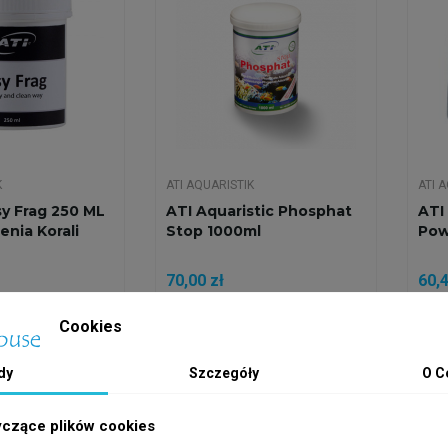
K
ATI AQUARISTIK
ATI 
sy Frag 250 ML
ATI Aquaristic Phosphat
ATI
jenia Korali
Stop 1000ml
Pow
70,00 zł
60,4
j do koszyka
Dodaj do koszyka
Cookies
dy
Szczegóły
O C
h
Wysyłka w 24h
Wys
yczące plików cookies