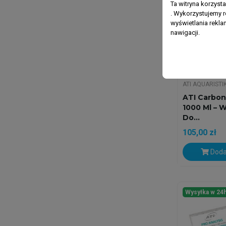
Ta witryna korzyst
. Wykorzystujemy r
wyświetlania rekl
nawigacji.
ATI AQUARISTI
ATI Carbon
1000 Ml – 
Do...
105,00 zł
Doda
Wysyłka w 24