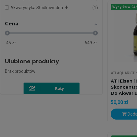
Wysyłka w 24
Akwarystyka Słodkowodna
1
Cena
45
zł
649
zł
Ulubione produkty
Brak produktów
ATI AQUARISTI
ATI Eisen 1
Skoncentr
Do Akwariu
50,00 zł
Doda