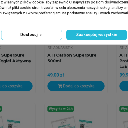
a z własnych plików cookie, aby zapewnić Ci najwyższy poziom doświadczenia
ównież pliki cookie stron trzecich w celu ulepszenia naszych usług, analizy a 
am związanych z Twoimi preferencjami na podstawie analizy Twoich zachowa
Dostosuj
Zaakceptuj wszystkie
K
ATI AQUARISTIK
ATI 
 Superpure
ATI Carbon Superpure
ATI
Węgiel Aktywny
500ml
Pro
Labo
49,00 zł
99,9
j do koszyka
Dodaj do koszyka
h
Wysyłka w 24h
Wys