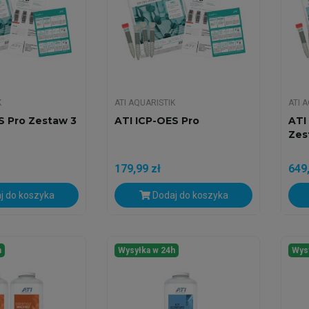
K
ATI AQUARISTIK
ATI 
S Pro Zestaw 3
ATI ICP-OES Pro
ATI
Zes
179,99 zł
649,
j do koszyka
Dodaj do koszyka
h
Wysyłka w 24h
Wys