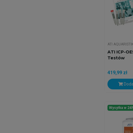
ATI AQUARISTI
ATI ICP-OE
Testów
419,99 zł
Doda
Wysyłka w 24