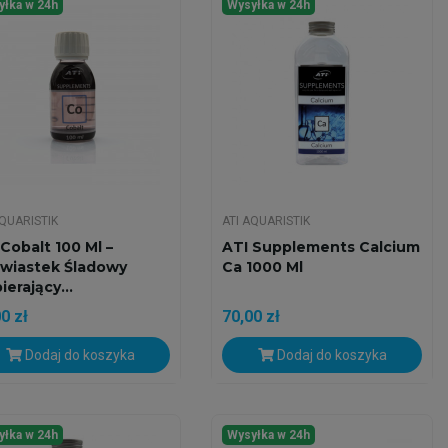
yłka w 24h
Wysyłka w 24h
AQUARISTIK
ATI AQUARISTIK
 Cobalt 100 Ml –
ATI Supplements Calcium
rwiastek Śladowy
Ca 1000 Ml
erający...
0 zł
70,00 zł
Dodaj do koszyka
Dodaj do koszyka
yłka w 24h
Wysyłka w 24h