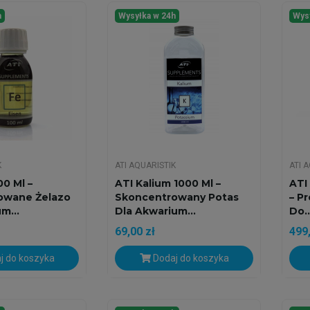
h
Wysyłka w 24h
Wys
K
ATI AQUARISTIK
ATI 
00 Ml –
ATI Kalium 1000 Ml –
ATI 
owane Żelazo
Skoncentrowany Potas
– P
m...
Dla Akwarium...
Do..
69,00 zł
499,
j do koszyka
Dodaj do koszyka