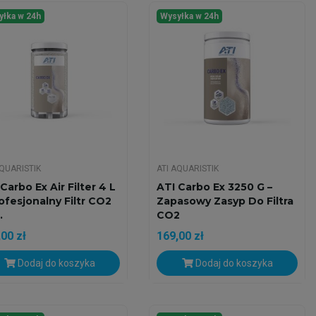
yłka w 24h
Wysyłka w 24h
AQUARISTIK
ATI AQUARISTIK
Carbo Ex Air Filter 4 L
ATI Carbo Ex 3250 G –
rofesjonalny Filtr CO2
Zapasowy Zasyp Do Filtra
.
CO2
00 zł
169,00 zł
Dodaj do koszyka
Dodaj do koszyka