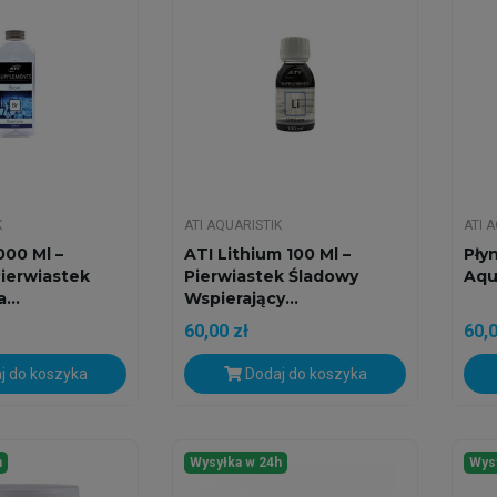
K
ATI AQUARISTIK
ATI 
000 Ml –
ATI Lithium 100 Ml –
Pły
ierwiastek
Pierwiastek Śladowy
Aqua
...
Wspierający...
60,00 zł
60,0
j do koszyka
Dodaj do koszyka
h
Wysyłka w 24h
Wys