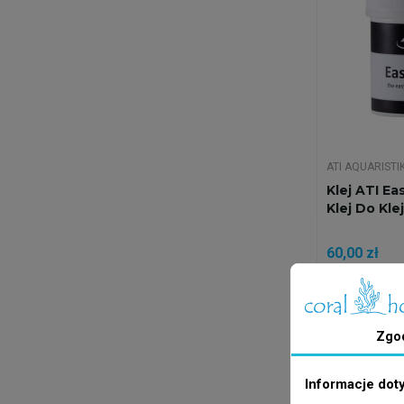
ATI AQUARISTI
Klej ATI Ea
Klej Do Kle
60,00 zł
Doda
Zgo
Wysyłka w 24
Informacje dot