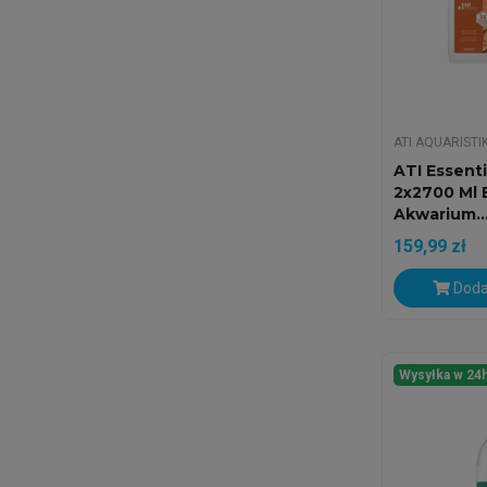
ATI AQUARISTI
ATI Essent
2x2700 Ml 
Akwarium..
159,99 zł
Doda
Wysyłka w 24