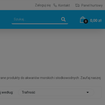
Zaloguj się
Kontakt
Panel hurtowy
0,00 zł
0
owane produkty do akwariów morskich i słodkowodnych. Zaufaj naszej

j według:
Trafność