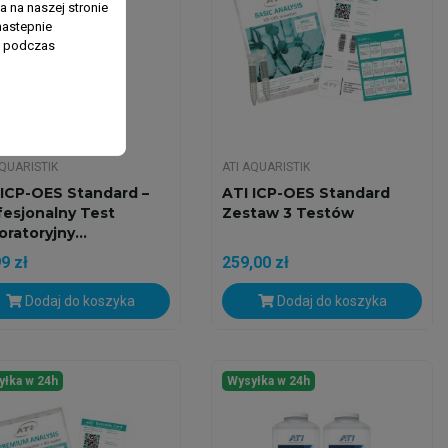
 na naszej stronie
nastepnie
ń podczas
AQUARISTIK
ATI AQUARISTIK
 ICP-OES Standard –
ATI ICP-OES Standard
fesjonalny Test
Zestaw 3 Testów
ratoryjny...
9 zł
259,00 zł
Dodaj do koszyka
Dodaj do koszyka
yłka w 24h
Wysyłka w 24h