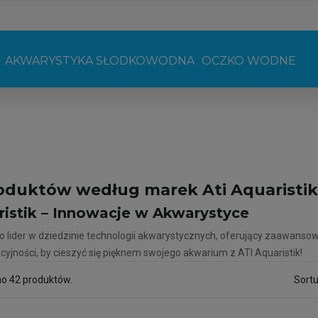
AKWARYSTYKA SŁODKOWODNA
OCZKO WODNE
roduktów według marek Ati Aquaristik
ristik – Innowacje w Akwarystyce
 to lider w dziedzinie technologii akwarystycznych, oferujący zaawans
acyjności, by cieszyć się pięknem swojego akwarium z ATI Aquaristik!
no 42 produktów.
Sortu