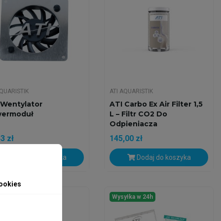
AQUARISTIK
ATI AQUARISTIK
 Wentylator
ATI Carbo Ex Air Filter 1,5
ermoduł
L – Filtr CO2 Do
Odpieniacza
3 zł
145,00 zł
Dodaj do koszyka
Dodaj do koszyka
ookies
yłka w 24h
Wysyłka w 24h