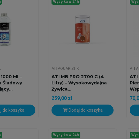
h
Wysyłka w 24h
Wys
K
ATI AQUARISTIK
ATI 
1000 Ml –
ATI MB PRO 2700 G (4
ATI
k Śladowy
Litry) – Wysokowydajna
Pie
cy...
Żywica...
Wspi
259,00 zł
70,0
j do koszyka
Dodaj do koszyka
h
Wysyłka w 24h
Wys