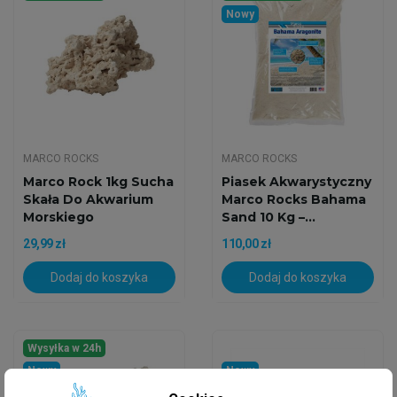
Nowy
MARCO ROCKS
MARCO ROCKS
Marco Rock 1kg Sucha
Piasek Akwarystyczny
Skała Do Akwarium
Marco Rocks Bahama
Morskiego
Sand 10 Kg –...
29,99 zł
110,00 zł
Dodaj do koszyka
Dodaj do koszyka
Wysyłka w 24h
Nowy
Nowy