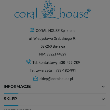
CORAL HOUSE Sp. z o. o.
ul. Władysława Grabskiego 9,
58-260 Bielawa
NIP: 8822144829
Tel. kontaktowy:
530-499-289
Tel. zwierzęta:
733-182-991
sklep@coralhouse.pl
keyboard_arrow_down
INFORMACJE
keyboard_arrow_down
SKLEP