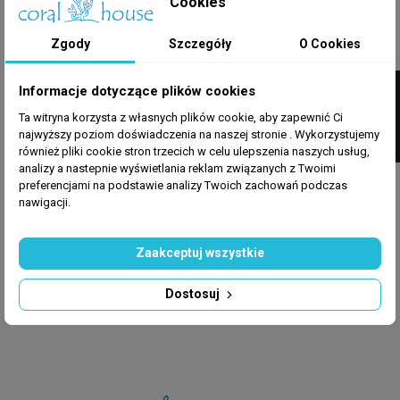
Cookies
Zgody
Szczegóły
O Cookies
FILTRUJ
Informacje dotyczące plików cookies
Ta witryna korzysta z własnych plików cookie, aby zapewnić Ci
MARCO ROCKS
MARCO ROCKS
najwyższy poziom doświadczenia na naszej stronie . Wykorzystujemy
Sucha Skała
Sucha Skała
również pliki cookie stron trzecich w celu ulepszenia naszych usług,
Akwarystyczna Marco
Akwarystyczna Marco
analizy a nastepnie wyświetlania reklam związanych z Twoimi
Rocks Cięta (Półka) 18
Rocks Shelf (Półki) 18
preferencjami na podstawie analizy Twoich zachowań podczas
Kg
Kg
nawigacji.
865,00 zł
1 190,00 zł
Dodaj do koszyka
Produkt niedostępny
Zaakceptuj wszystkie
Dostosuj