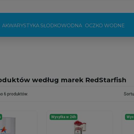
AKWARYSTYKA SŁODKOWODNA
OCZKO WODNE
roduktów według marek RedStarfish
o 6 produktów.
Sortu
h
Wysyłka w 24h
Wys