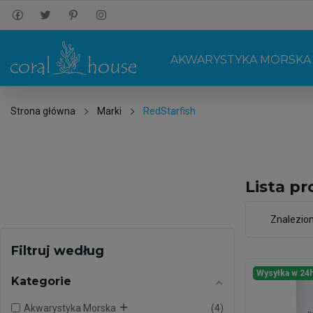
AKWARYSTYKA MORSKA
Strona główna
Marki
RedStarfish
Lista p
Znalezion
Filtruj według
Wysyłka w 24
Kategorie
Akwarystyka Morska
4