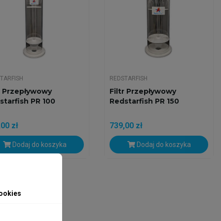
TARFISH
REDSTARFISH
tr Przepływowy
Filtr Przepływowy
starfish PR 100
Redstarfish PR 150
00 zł
739,00 zł
Dodaj do koszyka
Dodaj do koszyka
ookies