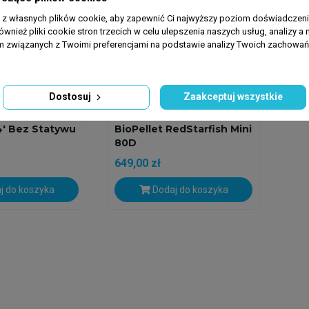
a z własnych plików cookie, aby zapewnić Ci najwyższy poziom doświadczenia
ównież pliki cookie stron trzecich w celu ulepszenia naszych usług, analizy a 
am związanych z Twoimi preferencjami na podstawie analizy Twoich zachowa
Dostosuj
Zaakceptuj wszystkie
REDSTARFISH
ltracyjna
Filtr Przepływowy Do
' Bez Statywu
BioPellet RedStarfish Mini
80D
649,00 zł
j do koszyka
Dodaj do koszyka