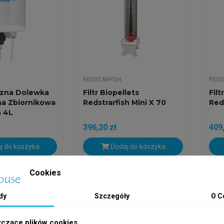
REDSTARFISH
REDS
zna Dolewka
Filtr Biopellets
Fil
na Zbiornikowa
Redstrarfish Mini X 70
Red
h 4L
396,20 zł
409,
j do koszyka
Dodaj do koszyka
Cookies
h
Wysyłka w 24h
dy
Szczegóły
O C
yczące plików cookies