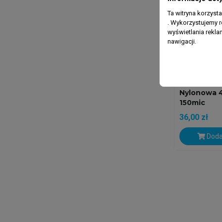
Ta witryna korzyst
. Wykorzystujemy r
wyświetlania rekl
nawigacji.
REDSTARFISH
Skarpeta Fi
Nylonowa 4
150mic
36,00 zł
Doda