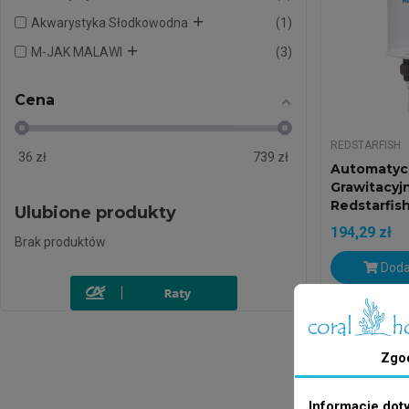
Akwarystyka Słodkowodna
1
M-JAK MALAWI
3
Cena
REDSTARFISH
36
zł
739
zł
Automatyc
Grawitacyj
Redstarfis
Ulubione produkty
194,29 zł
Brak produktów
Doda
Wysyłka w 24
Zgo
Informacje dot