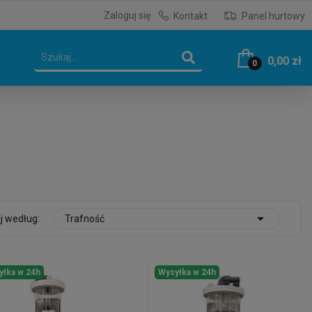
Zaloguj się
Kontakt
Panel hurtowy
0,00 zł
0

j według:
Trafność
yłka w 24h
Wysyłka w 24h