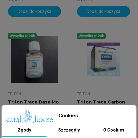
Dodaj do koszyka
Dodaj do koszyka
Wysyłka w 24h
Wysyłka w 24h
TRITON
TRITON
Triton Trace Base Mo
Triton Trace Carbon
Molibden 100 Ml
Węgiel 1000 Ml
Cookies
70,65 zł
87,05 zł
Zgody
Szczegóły
O Cookies
Dodaj do koszyka
Dodaj do koszyka