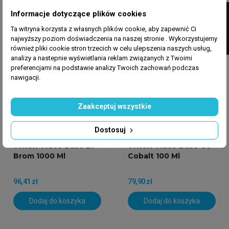
FILTRUJ
Informacje dotyczące plików cookies
Ta witryna korzysta z własnych plików cookie, aby zapewnić Ci
Wysyłka w 24h
Wysyłka w 24h
najwyższy poziom doświadczenia na naszej stronie . Wykorzystujemy
również pliki cookie stron trzecich w celu ulepszenia naszych usług,
analizy a nastepnie wyświetlania reklam związanych z Twoimi
preferencjami na podstawie analizy Twoich zachowań podczas
nawigacji.
Zaakceptuj wszystkie
Dostosuj
TRITON
TRITON
Triton Trace Base Br
Triton Trace Base Co
Brom 1000 Ml
Cobalt 100 Ml
96,41 zł
79,90 zł
Dodaj do koszyka
Dodaj do koszyka