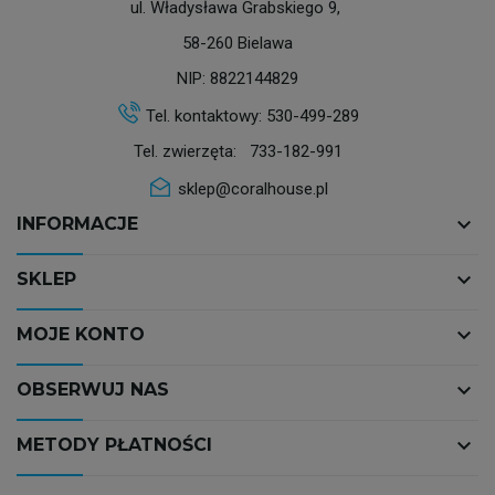
ul. Władysława Grabskiego 9,
58-260 Bielawa
NIP: 8822144829
Tel. kontaktowy:
530-499-289
Tel. zwierzęta:
733-182-991
sklep@coralhouse.pl
keyboard_arrow_down
INFORMACJE
keyboard_arrow_down
SKLEP
keyboard_arrow_down
MOJE KONTO
keyboard_arrow_down
OBSERWUJ NAS
keyboard_arrow_down
METODY PŁATNOŚCI