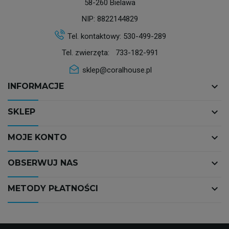
58-260 Bielawa
NIP: 8822144829
Tel. kontaktowy:
530-499-289
Tel. zwierzęta:
733-182-991
sklep@coralhouse.pl
keyboard_arrow_down
INFORMACJE
keyboard_arrow_down
SKLEP
keyboard_arrow_down
MOJE KONTO
keyboard_arrow_down
OBSERWUJ NAS
keyboard_arrow_down
METODY PŁATNOŚCI