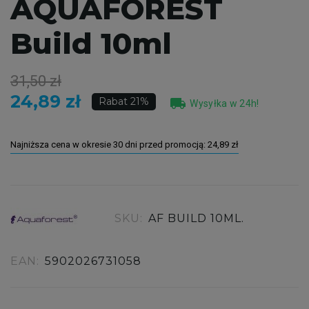
AQUAFOREST
Build 10ml
31,50 zł
24,89 zł
local_shipping
Rabat 21%
Wysyłka w 24h!
Najniższa cena w okresie 30 dni przed promocją:
24,89 zł
SKU:
AF BUILD 10ML.
EAN:
5902026731058