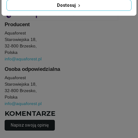
Dostosuj
Producent
Aquaforest
Starowiejska 18,
32-800 Brzesko,
Polska
info@aquaforest.pl
Osoba odpowiedzialna
Aquaforest
Starowiejska 18,
32-800 Brzesko,
Polska
info@aquaforest.pl
KOMENTARZE
Napisz swoją opinię