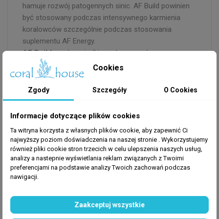
hamuje rozwój patogennych sinic. AF Build powinien
być stosowany podczas intensywnego karmienia
koralowców szczególnie podczas stosowania
suplementu AF Energy.
AF Build zawiera:
jodki, węglany, wapń.
Dozowanie
: 1 kropla na 100l wody dziennie po
Cookies
zgaszeniu świateł.
Przed użyciem wstrząsnąć.
Zgody
Szczegóły
O Cookies
Produkt przeznaczony wyłącznie do akwarystyki.
Przechowywać w chłodnym miejscu z dala od światła
Informacje dotyczące plików cookies
oraz dzieci.
Ta witryna korzysta z własnych plików cookie, aby zapewnić Ci
najwyższy poziom doświadczenia na naszej stronie . Wykorzystujemy
również pliki cookie stron trzecich w celu ulepszenia naszych usług,
analizy a nastepnie wyświetlania reklam związanych z Twoimi
preferencjami na podstawie analizy Twoich zachowań podczas
nawigacji.
GPSR
Zaakceptuj wszystkie
Producent
: Aquaforest