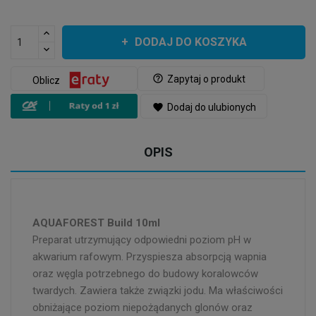
DODAJ DO KOSZYKA
help_outline
Zapytaj o produkt
Oblicz
favorite
Dodaj do ulubionych
OPIS
AQUAFOREST Build 10ml
Preparat utrzymujący odpowiedni poziom pH w
akwarium rafowym. Przyspiesza absorpcją wapnia
oraz węgla potrzebnego do budowy koralowców
twardych. Zawiera także związki jodu. Ma właściwości
obniżające poziom niepożądanych glonów oraz