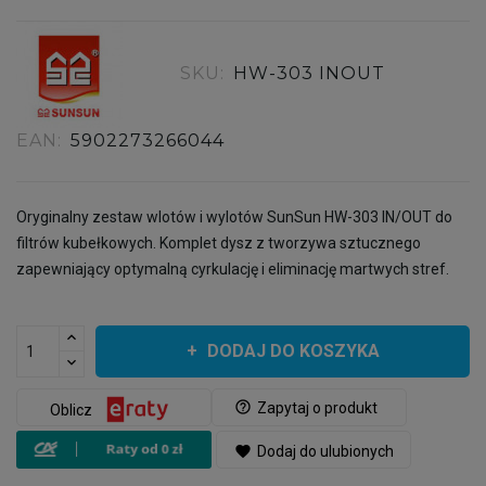
SKU:
HW-303 INOUT
EAN:
5902273266044
Oryginalny zestaw wlotów i wylotów SunSun HW-303 IN/OUT do
filtrów kubełkowych. Komplet dysz z tworzywa sztucznego
zapewniający optymalną cyrkulację i eliminację martwych stref.
DODAJ DO KOSZYKA
help_outline
Zapytaj o produkt
Oblicz
favorite
Dodaj do ulubionych