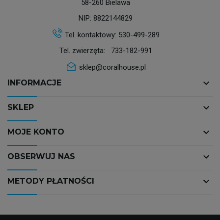
58-260 Bielawa
NIP: 8822144829
Tel. kontaktowy:
530-499-289
Tel. zwierzęta:
733-182-991
sklep@coralhouse.pl
keyboard_arrow_down
INFORMACJE
keyboard_arrow_down
SKLEP
keyboard_arrow_down
MOJE KONTO
keyboard_arrow_down
OBSERWUJ NAS
keyboard_arrow_down
METODY PŁATNOŚCI