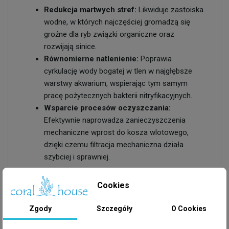
Redukcja martwych stref:
Likwiduje zastoiska
wodne, w których najczęściej gromadzą się
groźne dla ryb związki organiczne oraz
rozwijają sinice.
Równomierne natlenienie:
Poprawia
cyrkulację wody bogatej w tlen w najgłębsze
warstwy akwarium, wspierając tym samym
pracę pożytecznych bakterii nitryfikacyjnych.
Wsparcie procesów oczyszczania:
Efektywnie naprowadza zanieczyszczenia
mechaniczne wprost do kosza wlotowego,
dzięki czemu filtracja mechaniczna działa
szybciej i sprawniej.
Cookies
Najważniejsze cechy i zalety
Zgody
Szczegóły
O Cookies
zestawu SunSun HW-303 IN/OUT: