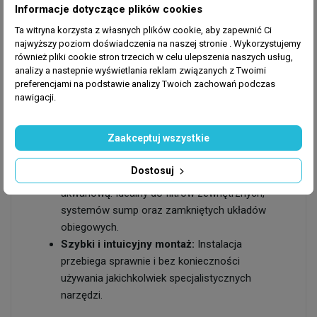
Kompletny zestaw IN/OUT:
Elementy dopływu
Informacje dotyczące plików cookies
(ssące) i odpływu (tłoczące) wody w jednym
Ta witryna korzysta z własnych plików cookie, aby zapewnić Ci
opakowaniu, co ułatwia kompleksową
najwyższy poziom doświadczenia na naszej stronie . Wykorzystujemy
konfigurację instalacji od podstaw.
również pliki cookie stron trzecich w celu ulepszenia naszych usług,
analizy a nastepnie wyświetlania reklam związanych z Twoimi
Precyzyjne sterowanie przepływem:
preferencjami na podstawie analizy Twoich zachowań podczas
Ergonomiczna konstrukcja złączy umożliwia
nawigacji.
swobodną regulację pozycji wylotu, dając pełną
kontrolę nad kierunkiem i siłą strumienia wody.
Zaakceptuj wszystkie
Trwałość i uniwersalność:
Wykonany z
solidnego tworzywa sztucznego, całkowicie
Dostosuj
odpornego na korozję, wilgoć oraz chemię
akwariową. Idealny do filtrów zewnętrznych,
systemów sump oraz zamkniętych układów
obiegowych.
Szybki i intuicyjny montaż:
Instalacja
przebiega sprawnie i bez konieczności
używania jakichkolwiek specjalistycznych
narzędzi.