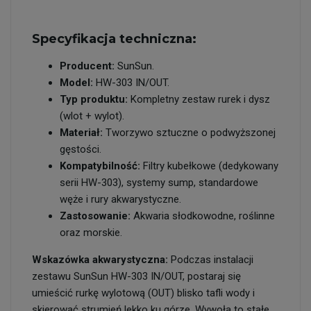
Specyfikacja techniczna:
Producent:
SunSun.
Model:
HW-303 IN/OUT.
Typ produktu:
Kompletny zestaw rurek i dysz
(wlot + wylot).
Materiał:
Tworzywo sztuczne o podwyższonej
gęstości.
Kompatybilność:
Filtry kubełkowe (dedykowany
serii HW-303), systemy sump, standardowe
węże i rury akwarystyczne.
Zastosowanie:
Akwaria słodkowodne, roślinne
oraz morskie.
Wskazówka akwarystyczna:
Podczas instalacji
zestawu SunSun HW-303 IN/OUT, postaraj się
umieścić rurkę wylotową (OUT) blisko tafli wody i
skierować strumień lekko ku górze. Wywoła to stałe,