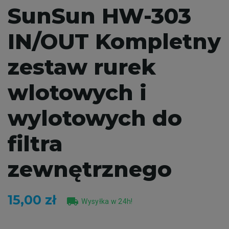
SunSun HW-303
IN/OUT Kompletny
zestaw rurek
wlotowych i
wylotowych do
filtra
zewnętrznego
15,00 zł
local_shipping
Wysyłka w 24h!