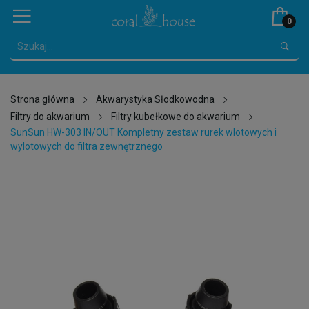
0
Strona główna
Akwarystyka Słodkowodna
Filtry do akwarium
Filtry kubełkowe do akwarium
SunSun HW-303 IN/OUT Kompletny zestaw rurek wlotowych i
wylotowych do filtra zewnętrznego