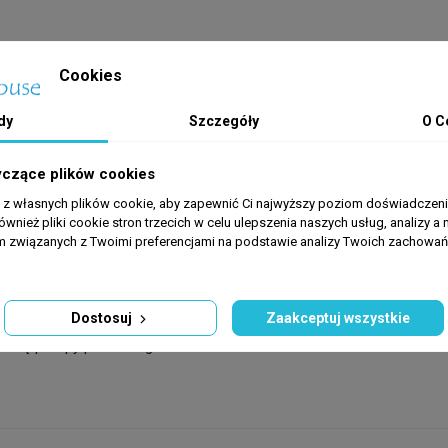
Cookies
dy
Szczegóły
O C
yczące plików cookies
a z własnych plików cookie, aby zapewnić Ci najwyższy poziom doświadczenia
ównież pliki cookie stron trzecich w celu ulepszenia naszych usług, analizy a 
am związanych z Twoimi preferencjami na podstawie analizy Twoich zachowa
ość przepływu 500 l/h, regularnie oczyszczaj wkłady filtracyjne 
Dostosuj
Zaakceptuj wszystkie
przepłucz gąbkę w wodzie odlanej ze zbiornika (ochroni to florę bakt
racę pompy przez długie lata.