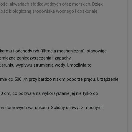
lkości akwariach słodkowodnych oraz morskich. Dzięki
ilność biologiczną środowiska wodnego i doskonałe
karmu i odchody ryb (filtracja mechaniczna), stanowiąc
hemiczne zanieczyszczenia i zapachy.
ierunku wypływu strumienia wody. Umożliwia to
ie do 500 l/h przy bardzo niskim poborze prądu. Urządzenie
 cm, co pozwala na wykorzystanie jej nie tylko do
cy w domowych warunkach. Solidny uchwyt z mocnymi