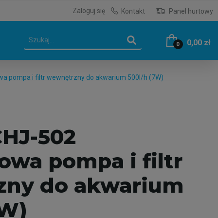
Zaloguj się
Kontakt
Panel hurtowy
0,00 zł
0
 pompa i filtr wewnętrzny do akwarium 500l/h (7W)
HJ-502
wa pompa i filtr
zny do akwarium
7W)