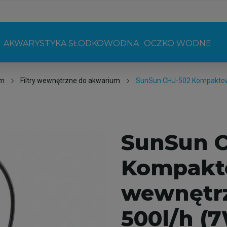
AKWARYSTYKA SŁODKOWODNA
OCZKO WODNE
um
Filtry wewnętrzne do akwarium
SunSun CHJ-502 Kompaktowa
SunSun C
Kompakto
wewnętr
500l/h (