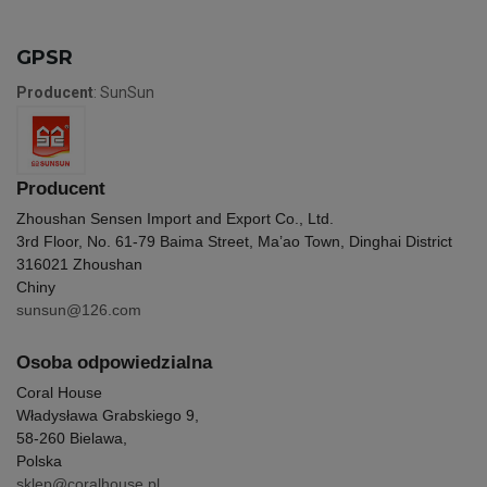
GPSR
Producent
: SunSun
Producent
Zhoushan Sensen Import and Export Co., Ltd.
3rd Floor, No. 61-79 Baima Street, Ma’ao Town, Dinghai District
316021 Zhoushan
Chiny
sunsun@126.com
Osoba odpowiedzialna
Coral House
Władysława Grabskiego 9,
58-260 Bielawa,
Polska
sklep@coralhouse.pl