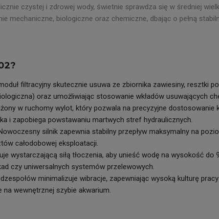
cznie czystej i zdrowej wody, świetnie sprawdza się w średniej wie
zanie mechaniczne, biologiczne oraz chemiczne, dbając o pełną stab
502?
duł filtracyjny skutecznie usuwa ze zbiornika zawiesiny, resztki po
ja biologiczna) oraz umożliwiając stosowanie wkładów usuwających c
ażony w ruchomy wylot, który pozwala na precyzyjne dostosowanie k
nika i zapobiega powstawaniu martwych stref hydraulicznych.
owoczesny silnik zapewnia stabilny przepływ maksymalny na poziom
ztów całodobowej eksploatacji.
 wystarczającą siłą tłoczenia, aby unieść wodę na wysokość do 90
 kaskad czy uniwersalnych systemów przelewowych.
zespołów minimalizuje wibracje, zapewniając wysoką kulturę pra
e na wewnętrznej szybie akwarium.