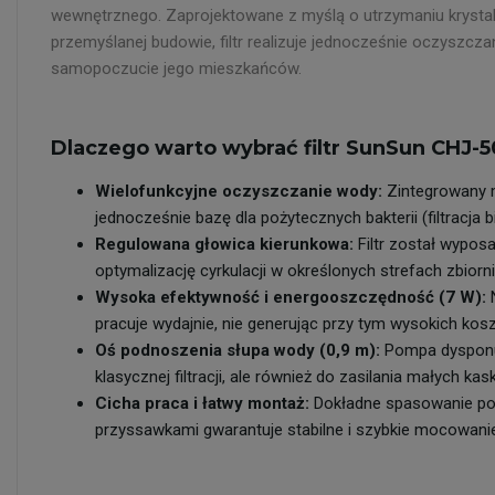
wewnętrznego. Zaprojektowane z myślą o utrzymaniu krystali
przemyślanej budowie, filtr realizuje jednocześnie oczyszc
samopoczucie jego mieszkańców.
Dlaczego warto wybrać filtr SunSun CHJ-
Wielofunkcyjne oczyszczanie wody:
Zintegrowany mo
jednocześnie bazę dla pożytecznych bakterii (filtrac
Regulowana głowica kierunkowa:
Filtr został wypos
optymalizację cyrkulacji w określonych strefach zbior
Wysoka efektywność i energooszczędność (7 W):
N
pracuje wydajnie, nie generując przy tym wysokich kos
Oś podnoszenia słupa wody (0,9 m):
Pompa dysponuje
klasycznej filtracji, ale również do zasilania małych
Cicha praca i łatwy montaż:
Dokładne spasowanie pod
przyssawkami gwarantuje stabilne i szybkie mocowani