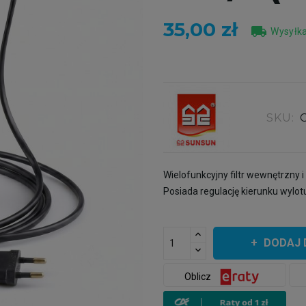
35,00 zł
local_shipping
Wysyłka
SKU:
Wielofunkcyjny filtr wewnętrzny
Posiada regulację kierunku wylo
DODAJ 
Oblicz