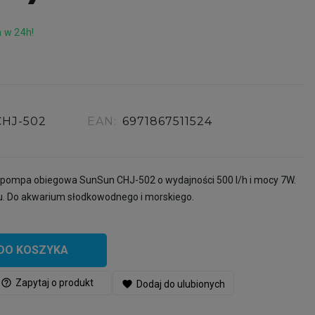
 w 24h!
CHJ-502
EAN:
6971867511524
 i pompa obiegowa SunSun CHJ-502 o wydajności 500 l/h i mocy 7W.
tu. Do akwarium słodkowodnego i morskiego.
DO KOSZYKA
help_outline
Zapytaj o produkt
favorite
Dodaj do ulubionych