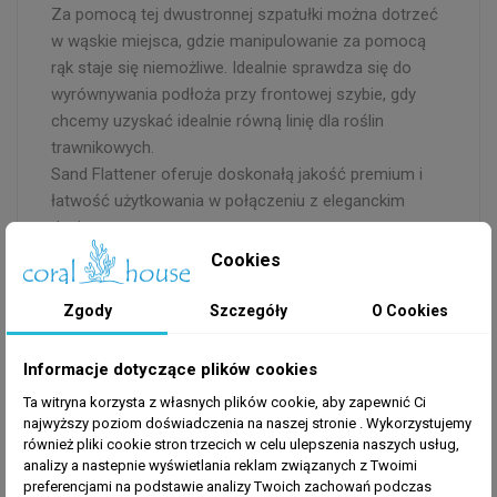
Za pomocą tej dwustronnej szpatułki można dotrzeć
w wąskie miejsca, gdzie manipulowanie za pomocą
rąk staje się niemożliwe. Idealnie sprawdza się do
wyrównywania podłoża przy frontowej szybie, gdy
chcemy uzyskać idealnie równą linię dla roślin
trawnikowych.
Sand Flattener oferuje doskonałą jakość premium i
łatwość użytkowania w połączeniu z eleganckim
designem.
Szpatułka wykonana jest ze stali nierdzewnej.
Cookies
Kompaktowa długość, oraz dwie różnej szerokości
powierzchnie szpatułek, pozwalają na wygodne
Zgody
Szczegóły
O Cookies
użytkowanie nawet w mniejszych akwariach.
Informacje dotyczące plików cookies
Długość: 270 mm
Ta witryna korzysta z własnych plików cookie, aby zapewnić Ci
Szerokość szpatułki I: 15 mm
najwyższy poziom doświadczenia na naszej stronie . Wykorzystujemy
Szerokość szpatułki II: 60 mm
również pliki cookie stron trzecich w celu ulepszenia naszych usług,
Materiał: Stal nierdzewna, satynowa
analizy a nastepnie wyświetlania reklam związanych z Twoimi
preferencjami na podstawie analizy Twoich zachowań podczas
Waga: 25g