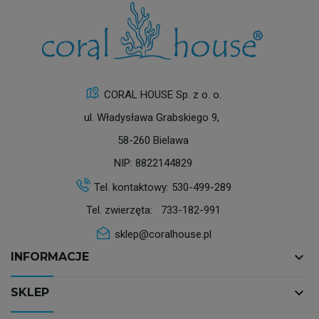
CORAL HOUSE Sp. z o. o.
ul. Władysława Grabskiego 9,
58-260 Bielawa
NIP: 8822144829
Tel. kontaktowy:
530-499-289
Tel. zwierzęta:
733-182-991
sklep@coralhouse.pl
keyboard_arrow_down
INFORMACJE
keyboard_arrow_down
SKLEP