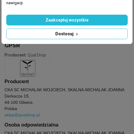
nawigacji.
Zaakceptuj wszystkie
Dostosuj
GPSR
Producent
: Qual Drop
Producent
CKA SC MICHALAK WOJCIECH, SKALNA-MICHALAK JOANNA
Derkacza 19,
44-100 Gliwice,
Polska
sklep@qualdrop.pl
Osoba odpowiedzialna
CKA SC MICHALAK WOJCIECH, SKALNA-MICHALAK JOANNA