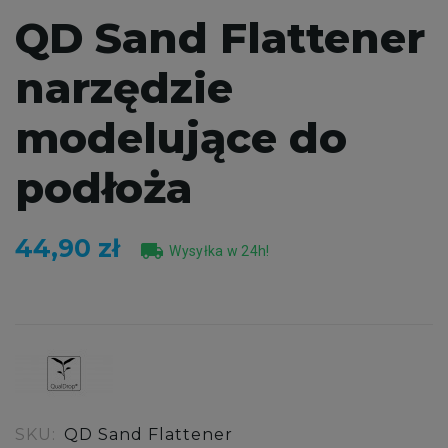
QD Sand Flattener
narzędzie
modelujące do
podłoża
44,90 zł
local_shipping
Wysyłka w 24h!
SKU:
QD Sand Flattener