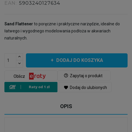
EAN:
5903240127634
Sand Flattener
to poręczne i praktyczne narzędzie, idealne do
łatwego i wygodnego modelowania podłoża w akwariach
naturalnych.
DODAJ DO KOSZYKA
help_outline
Zapytaj o produkt
Oblicz
favorite
Dodaj do ulubionych
OPIS