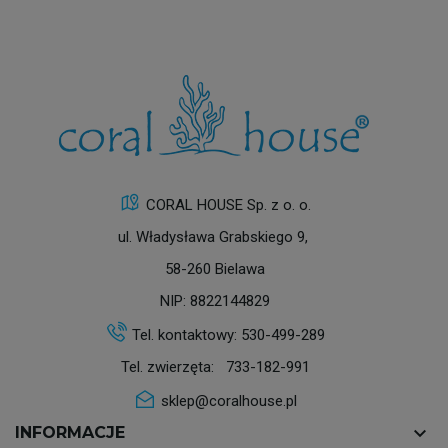
CORAL HOUSE Sp. z o. o.
ul. Władysława Grabskiego 9,
58-260 Bielawa
NIP: 8822144829
Tel. kontaktowy:
530-499-289
Tel. zwierzęta:
733-182-991
sklep@coralhouse.pl
keyboard_arrow_down
INFORMACJE