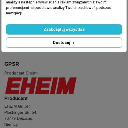
analizy a nastepnie wyświetlania reklam związanych z Twoimi
Eheim Jager 100W dedykowana jest do zbiorników o
preferencjami na podstawie analizy Twoich zachowań podczas
litrażu 100-150 litrów. A jej długość całkowita to 31,9
nawigacji.
cm.
Zaakceptuj wszystkie
Dostosuj
GPSR
Producent
: Eheim
Producent
EHEIM GmbH
Plochinger Str. 54,
73779 Deizisau,
Niemcy