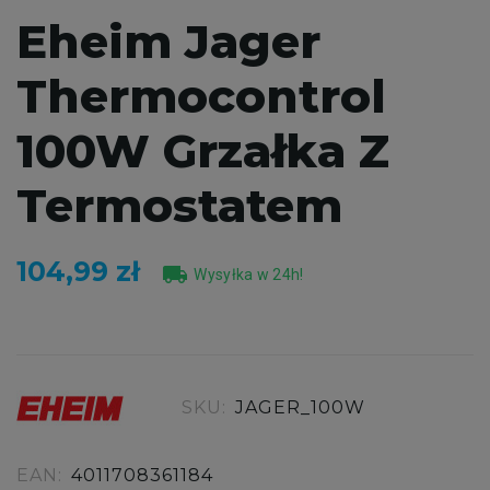
Eheim Jager
Thermocontrol
100W Grzałka Z
Termostatem
104,99 zł
local_shipping
Wysyłka w 24h!
SKU:
JAGER_100W
EAN:
4011708361184