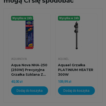
mogą Ci się spodobać
Wysyłka w 24h
Wysyłka w 24h
AQUANOVA
AQUAEL
Aqua Nova NHA-250
Aquael Grzałka
(250W) Precyzyjna
PLATINIUM HEATER
Grzałka Szklana Z...
300W
40,00 zł
109,99 zł
Dodaj do koszyka
Dodaj do koszyka