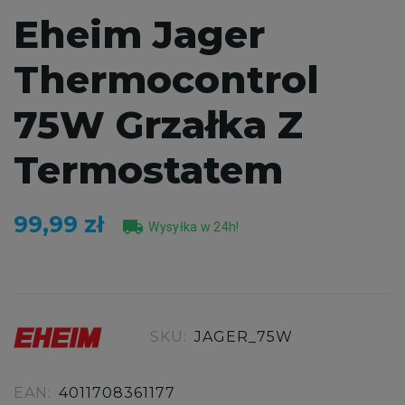
Eheim Jager
Thermocontrol
75W Grzałka Z
Termostatem
99,99 zł
local_shipping
Wysyłka w 24h!
SKU:
JAGER_75W
EAN:
4011708361177