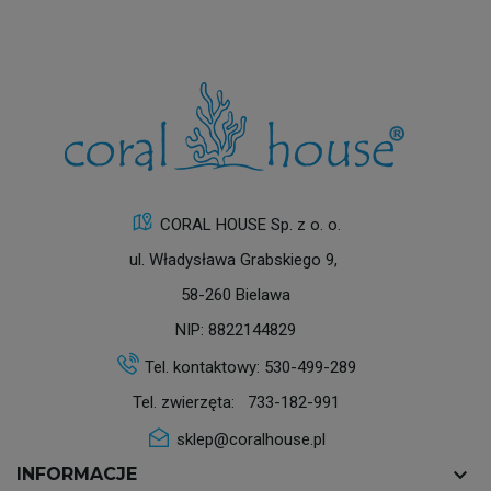
CORAL HOUSE Sp. z o. o.
ul. Władysława Grabskiego 9,
58-260 Bielawa
NIP: 8822144829
Tel. kontaktowy:
530-499-289
Tel. zwierzęta:
733-182-991
sklep@coralhouse.pl
keyboard_arrow_down
INFORMACJE