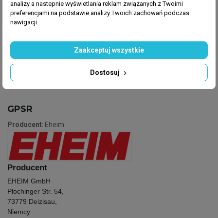
analizy a nastepnie wyświetlania reklam związanych z Twoimi
Eheim Jager 75W dedykowana jest do zbiorników o
preferencjami na podstawie analizy Twoich zachowań podczas
litrażu 60-100 litrów. A jej długość całkowita to 27
nawigacji.
cm.
Zaakceptuj wszystkie
Dostosuj
GPSR
Producent
: Eheim
Producent
EHEIM GmbH
Plochinger Str. 54,
73779 Deizisau,
Niemcy