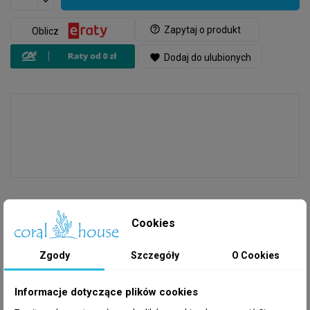
help_outline
Zapytaj o produkt
Oblicz
favorite
Dodaj do ulubionych
Cookies
GPSR
Producent
: Hydraulika
Zgody
Szczegóły
O Cookies
Informacje dotyczące plików cookies