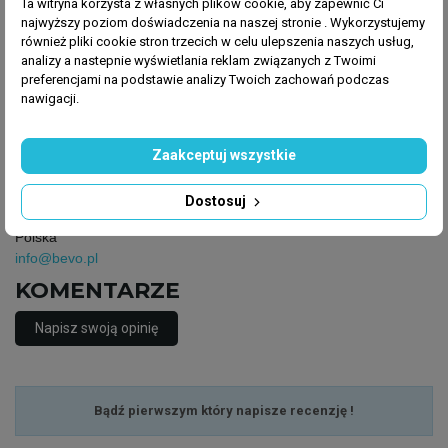
Producent
Ta witryna korzysta z własnych plików cookie, aby zapewnić Ci
najwyższy poziom doświadczenia na naszej stronie . Wykorzystujemy
Bevo Poland
również pliki cookie stron trzecich w celu ulepszenia naszych usług,
Logistyczna 5,
analizy a nastepnie wyświetlania reklam związanych z Twoimi
62-070 Dopiewo,
preferencjami na podstawie analizy Twoich zachowań podczas
Polska
nawigacji.
info@bevo.pl
Osoba odpowiedzialna
Zaakceptuj wszystkie
Bevo Poland
Logistyczna 5,
Dostosuj
62-070 Dopiewo,
Polska
info@bevo.pl
KOMENTARZE
Napisz swoją opinię
Bądź pierwszym który napisze recenzję !