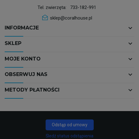
Tel. zwierzęta:
733-182-991
sklep@coralhouse.pl
keyboard_arrow_down
INFORMACJE
keyboard_arrow_down
SKLEP
keyboard_arrow_down
MOJE KONTO
keyboard_arrow_down
OBSERWUJ NAS
keyboard_arrow_down
METODY PŁATNOŚCI
Odstąp od umowy
Śledź status odstąpienia