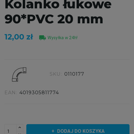
Kolanko łukowe
90*PVC 20 mm
12,00 zł
local_shipping
Wysyłka w 24h!
SKU:
0110177
EAN:
4019305811774
DODAJ DO KOSZYKA