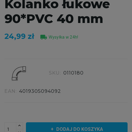
Kolanko łukowe
90*PVC 40 mm
24,99 zł
local_shipping
Wysyłka w 24h!
SKU:
0110180
EAN:
4019305094092
DODAJ DO KOSZYKA