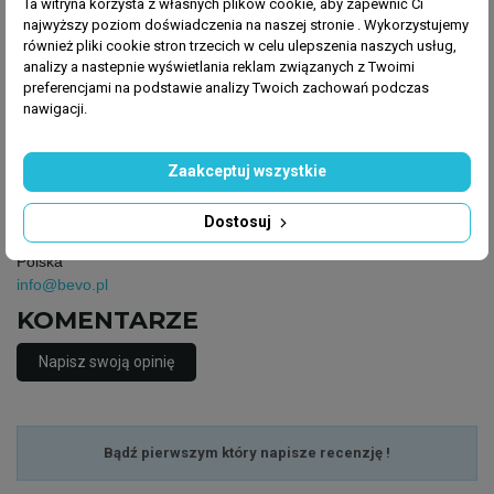
Producent
Ta witryna korzysta z własnych plików cookie, aby zapewnić Ci
najwyższy poziom doświadczenia na naszej stronie . Wykorzystujemy
Bevo Poland
również pliki cookie stron trzecich w celu ulepszenia naszych usług,
Logistyczna 5,
analizy a nastepnie wyświetlania reklam związanych z Twoimi
62-070 Dopiewo,
preferencjami na podstawie analizy Twoich zachowań podczas
Polska
nawigacji.
info@bevo.pl
Osoba odpowiedzialna
Zaakceptuj wszystkie
Bevo Poland
Logistyczna 5,
Dostosuj
62-070 Dopiewo,
Polska
info@bevo.pl
KOMENTARZE
Napisz swoją opinię
Bądź pierwszym który napisze recenzję !