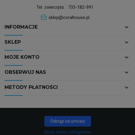
Tel. zwierzęta:
733-182-991
sklep@coralhouse.pl
keyboard_arrow_down
INFORMACJE
keyboard_arrow_down
SKLEP
keyboard_arrow_down
MOJE KONTO
keyboard_arrow_down
OBSERWUJ NAS
keyboard_arrow_down
METODY PŁATNOŚCI
Odstąp od umowy
Śledź status odstąpienia