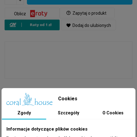
help_outline
Zapytaj o produkt
Oblicz
favorite
Dodaj do ulubionych
Cookies
GPSR
Producent
: Hydraulika
Zgody
Szczegóły
O Cookies
Informacje dotyczące plików cookies