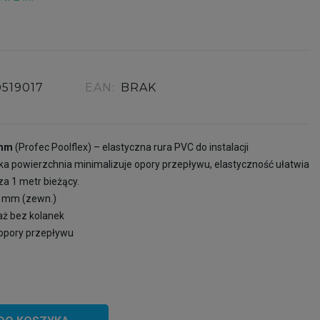
0519017
EAN:
BRAK
 mm
(Profec Poolflex) – elastyczna rura PVC do instalacji
a powierzchnia minimalizuje opory przepływu, elastyczność ułatwia
a 1 metr bieżący.
0 mm (zewn.)
aż bez kolanek
 opory przepływu