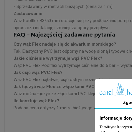
- Sprzedawany w metrach bieżących (cena za 1 m)
Zastosowanie:
Wąż Poolflex 43/50 mm stosuje się przy podłączaniu pomp ob
upraszcza instalację i zmniejsza opory przepływu.
FAQ – Najczęściej zadawane pytania
Czy wąż Flex nadaje się do akwarium morskiego?
Tak. Elastyczny PVC jest odporny na wodę słoną i typowe ch
Jakie ciśnienie wytrzymuje wąż PVC Flex?
Wąż PVC Flex Poolflex wytrzymuje ciśnienie do 6 bar – wys
Jak ciąć wąż PVC Flex?
Wąż PVC Flex najłatwiej ciąć ostrym nożem lub obcinaczem do
Jak łączyć wąż Flex ze złączkami PVC?
Wąż można łączyć ze złączkami PVC klejem TANGIT (po odtł
Ile kosztuje wąż Flex?
Zgo
Podana cena dotyczy 1 metra bieżącego węża. Możesz zamów
Informacje dot
Ta witryna korzyst