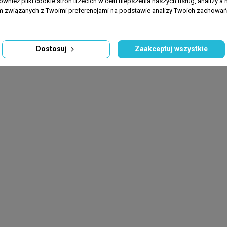
ównież pliki cookie stron trzecich w celu ulepszenia naszych usług, analizy a 
am związanych z Twoimi preferencjami na podstawie analizy Twoich zachowa
Dostosuj
Zaakceptuj wszystkie