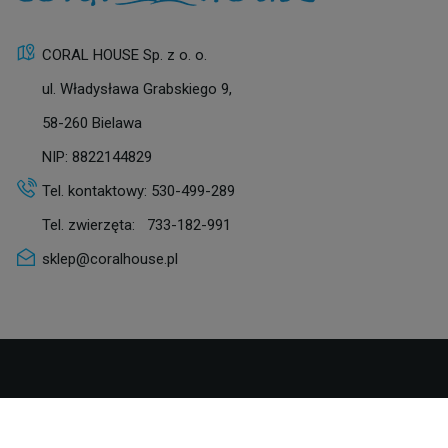
CORAL HOUSE Sp. z o. o.
ul. Władysława Grabskiego 9,
58-260 Bielawa
NIP: 8822144829
Tel. kontaktowy:
530-499-289
Tel. zwierzęta:
733-182-991
sklep@coralhouse.pl