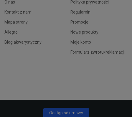
O nas
Polityka prywatności
Kontakt z nami
Regulamin
Mapa strony
Promocje
Allegro
Nowe produkty
Blog akwarystyczny
Moje konto
Formularz zwrotu/reklamacji
Odstąp od umowy
Śledź status odstąpienia