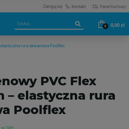
Zaloguj się
Kontakt
Panel hurtowy
0,00 zł
0
lastyczna rura akwariowa Poolflex
nowy PVC Flex
 – elastyczna rura
a Poolflex
 w 24h!