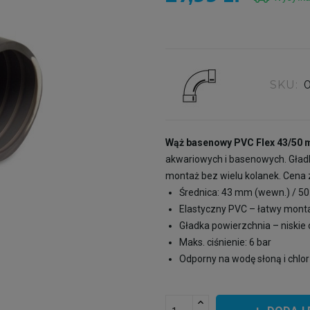
SKU:
Wąż basenowy PVC Flex 43/50
akwariowych i basenowych. Gładk
montaż bez wielu kolanek. Cena z
Średnica: 43 mm (wewn.) / 5
Elastyczny PVC – łatwy mont
Gładka powierzchnia – niskie
Maks. ciśnienie: 6 bar
Odporny na wodę słoną i chlor