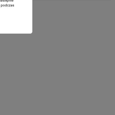
nastepnie
ń podczas