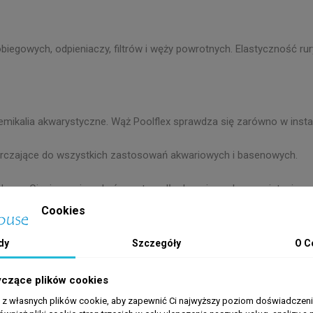
iegowych, odpieniaczy, filtrów i węży powrotnych. Elastyczność rur
emikalia akwarystyczne. Wąż Poolflex sprawdza się zarówno w insta
tarczające do wszystkich zastosowań akwariowych i basenowych.
 rur. Cięcie powinno być prostopadłe do osi rury, bez zgniatania pr
Cookies
uszczeniu) lub zaciskami. Do połączeń demontażowych służą złącz
dy
Szczegóły
O C
ić dowolną długość – wąż zostanie odcięty na potrzebną miarę.
yczące plików cookies
a z własnych plików cookie, aby zapewnić Ci najwyższy poziom doświadczenia