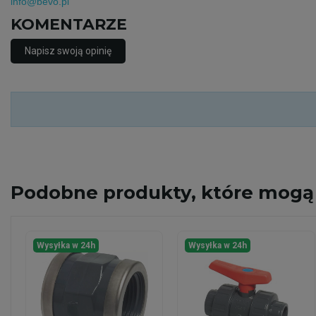
info@bevo.pl
KOMENTARZE
Napisz swoją opinię
Podobne
produkty, które mogą 
Wysyłka w 24h
Wysyłka w 24h