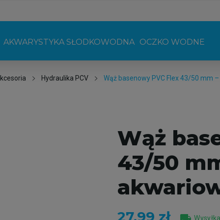
AKWARYSTYKA SŁODKOWODNA
OCZKO WODNE
kcesoria
Hydraulika PCV
Wąż basenowy PVC Flex 43/50 mm – e
Wąż base
43/50 mm
akwariow
27,99 zł
local_shipping
Wysyłka