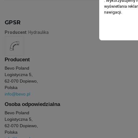
. Wykorzystujemy r
wyświetlania rekl
nawigacji.
GPSR
Producent
: Hydraulika
Producent
Bevo Poland
Logistyczna 5,
62-070 Dopiewo,
Polska
info@bevo.pl
Osoba odpowiedzialna
Bevo Poland
Logistyczna 5,
62-070 Dopiewo,
Polska