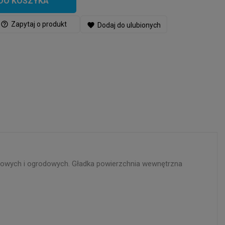
DO KOSZYKA
help_outline
Zapytaj o produkt
favorite
Dodaj do ulubionych
senowych i ogrodowych. Gładka powierzchnia wewnętrzna