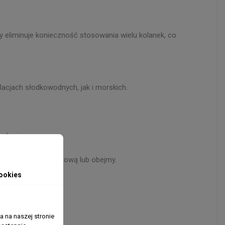
y eliminuje konieczność stosowania wielu kolanek, co
lacjach słodkowodnych, jak i morskich.
zekroju.
ki z uszczelką gumową lub obejmy.
ookies
 na naszej stronie