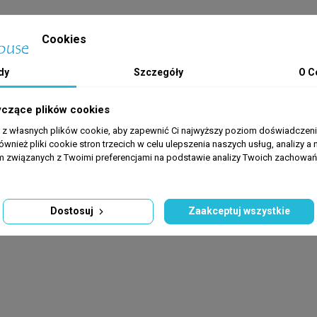
Cookies
dy
Szczegóły
O C
ie).
o 20 mm.
yczące plików cookies
a z własnych plików cookie, aby zapewnić Ci najwyższy poziom doświadczenia
op warto przetestować działanie karmnika przez 2–3 dni pod Twoją 
ównież pliki cookie stron trzecich w celu ulepszenia naszych usług, analizy a 
am związanych z Twoimi preferencjami na podstawie analizy Twoich zachowa
at wysypują się w optymalnej ilości, chroniąc akwarium przed przeka
Dostosuj
Zaakceptuj wszystkie