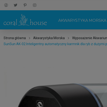
AKWARYSTYKA MORSKA
Strona główna
Akwarystyka Morska
Wyposażenie Akwariu
SunSun AK-02 Inteligentny automatyczny karmnik dla ryb z dużymi 