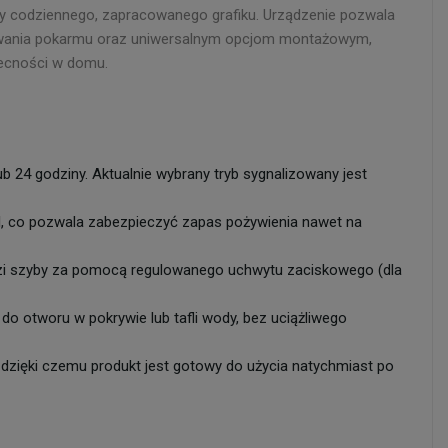
zy codziennego, zapracowanego grafiku. Urządzenie pozwala
dawania pokarmu oraz uniwersalnym opcjom montażowym,
becności w domu.
 24 godziny. Aktualnie wybrany tryb sygnalizowany jest
, co pozwala zabezpieczyć zapas pożywienia nawet na
zi szyby za pomocą regulowanego uchwytu zaciskowego (dla
o otworu w pokrywie lub tafli wody, bez uciążliwego
e, dzięki czemu produkt jest gotowy do użycia natychmiast po