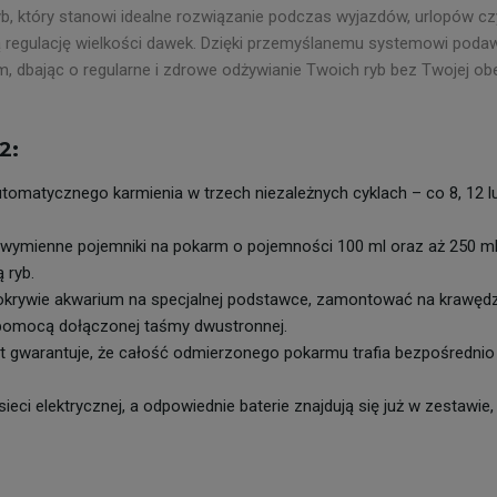
b, który stanowi idealne rozwiązanie podczas wyjazdów, urlopów c
wą regulację wielkości dawek. Dzięki przemyślanemu systemowi po
m, dbając o regularne i zdrowe odżywianie Twoich ryb bez Twojej o
2:
omatycznego karmienia w trzech niezależnych cyklach – co 8, 12 lub
wymienne pojemniki na pokarm o pojemności 100 ml oraz aż 250 ml
 ryb.
krywie akwarium na specjalnej podstawce, zamontować na krawęd
 pomocą dołączonej taśmy dwustronnej.
t gwarantuje, że całość odmierzonego pokarmu trafia bezpośrednio d
sieci elektrycznej, a odpowiednie baterie znajdują się już w zestawi