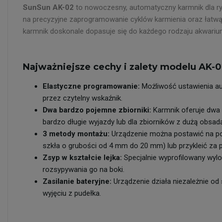
SunSun AK-02
to nowoczesny, automatyczny karmnik dla ry
na precyzyjne zaprogramowanie cyklów karmienia oraz łat
karmnik doskonale dopasuje się do każdego rodzaju akwariu
Najważniejsze cechy i zalety modelu AK-0
Elastyczne programowanie:
Możliwość ustawienia aut
przez czytelny wskaźnik.
Dwa bardzo pojemne zbiorniki:
Karmnik oferuje dwa 
bardzo długie wyjazdy lub dla zbiorników z dużą obsadą
3 metody montażu:
Urządzenie można postawić na po
szkła o grubości od 4 mm do 20 mm) lub przykleić za
Zsyp w kształcie lejka:
Specjalnie wyprofilowany wylo
rozsypywania go na boki.
Zasilanie bateryjne:
Urządzenie działa niezależnie od 
wyjęciu z pudełka.