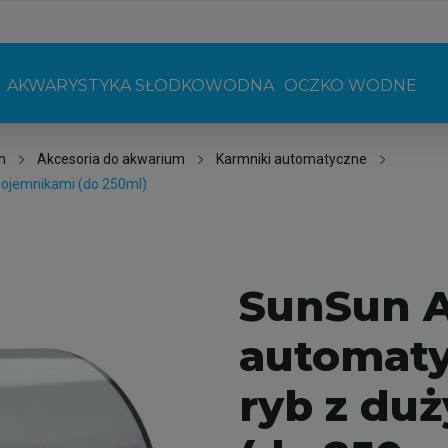
AKWARYSTYKA SŁODKOWODNA
OCZKO WODNE
m
Akcesoria do akwarium
Karmniki automatyczne
pojemnikami (do 250ml)
SunSun A
automaty
ryb z du