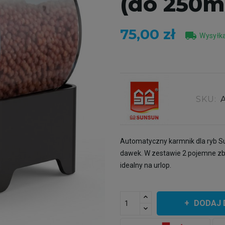
(do 250m
75,00 zł
local_shipping
Wysyłka
SKU:
Automatyczny karmnik dla ryb Su
dawek. W zestawie 2 pojemne zbio
idealny na urlop.
DODAJ 