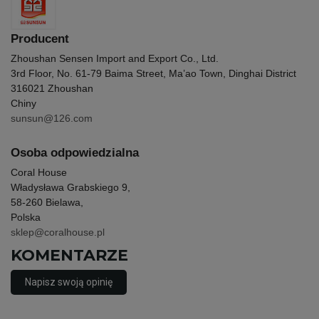
Producent
Zhoushan Sensen Import and Export Co., Ltd.
3rd Floor, No. 61-79 Baima Street, Ma’ao Town, Dinghai District
316021 Zhoushan
Chiny
sunsun@126.com
Osoba odpowiedzialna
Coral House
Władysława Grabskiego 9,
58-260 Bielawa,
Polska
sklep@coralhouse.pl
KOMENTARZE
Napisz swoją opinię