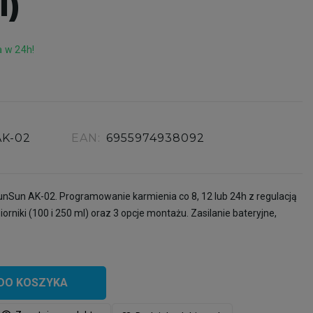
l)
 w 24h!
AK-02
EAN:
6955974938092
nSun AK-02. Programowanie karmienia co 8, 12 lub 24h z regulacją
rniki (100 i 250 ml) oraz 3 opcje montażu. Zasilanie bateryjne,
DO KOSZYKA