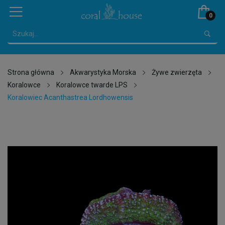
0
Strona główna
Akwarystyka Morska
Żywe zwierzęta
Koralowce
Koralowce twarde LPS
Koralowiec Acanthastrea Lordhowensis