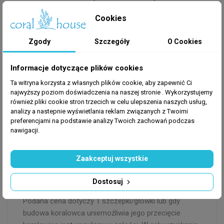
parametrów o poziomie zasolenia na poziomie 1.025.
Cookies
Oświetlenie:
Zapewnij umiarkowane oświetlenie,
Zgody
Szczegóły
O Cookies
które wspiera wzrost raf koralowych.
Informacje dotyczące plików cookies
Temperatura:
Utrzymuj temperaturę wody w zakresie
od 24°C do 28°C.
Ta witryna korzysta z własnych plików cookie, aby zapewnić Ci
najwyższy poziom doświadczenia na naszej stronie . Wykorzystujemy
również pliki cookie stron trzecich w celu ulepszenia naszych usług,
Parametry wody:
Monitoruj i utrzymuj stabilne
analizy a nastepnie wyświetlania reklam związanych z Twoimi
parametry wody, takie jak pH (7,8-8,4) i poziom
preferencjami na podstawie analizy Twoich zachowań podczas
zasolenia wody.
nawigacji.
Wysyłkę realizujemy od poniedziałku do środy
Zaakceptuj wszystkie
włącznie. Zamówione zwierzęta wysyłane są w
specjalnym styropianowym boksie wraz z
Dostosuj
ogrzewaczem. W przypadku zakupienia koralowca
Podana cena dotyczy 1 szczepki/główki lub gdy
budowa koralowca uniemożliwia jego przecięcie