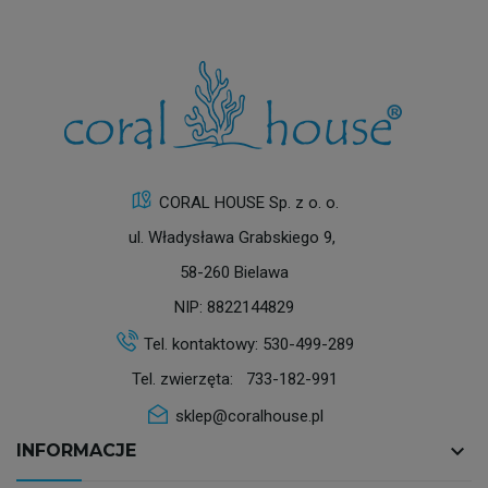
CORAL HOUSE Sp. z o. o.
ul. Władysława Grabskiego 9,
58-260 Bielawa
NIP: 8822144829
Tel. kontaktowy:
530-499-289
Tel. zwierzęta:
733-182-991
sklep@coralhouse.pl
keyboard_arrow_down
INFORMACJE