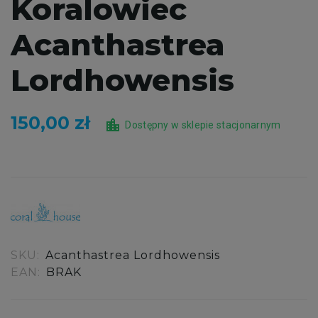
Koralowiec
Acanthastrea
Lordhowensis
150,00 zł
location_city
Dostępny w sklepie stacjonarnym
SKU:
Acanthastrea Lordhowensis
EAN:
BRAK