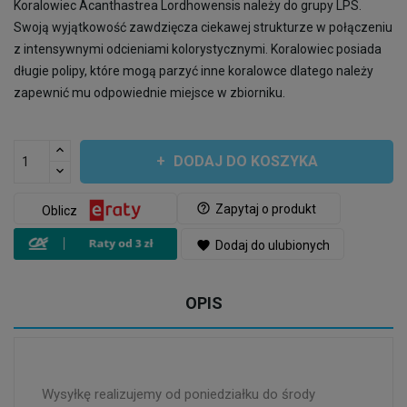
Koralowiec Acanthastrea Lordhowensis należy do grupy LPS.
Swoją wyjątkowość zawdzięcza ciekawej strukturze w połączeniu
z intensywnymi odcieniami kolorystycznymi. Koralowiec posiada
długie polipy, które mogą parzyć inne koralowce dlatego należy
zapewnić mu odpowiednie miejsce w zbiorniku.
DODAJ DO KOSZYKA
help_outline
Zapytaj o produkt
Oblicz
favorite
Dodaj do ulubionych
OPIS
Wysyłkę realizujemy od poniedziałku do środy