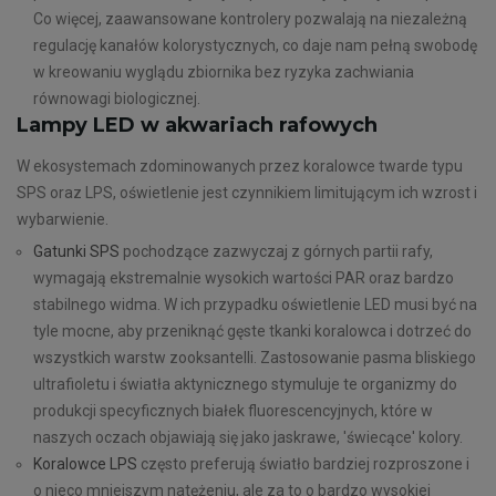
Co więcej, zaawansowane kontrolery pozwalają na niezależną
regulację kanałów kolorystycznych, co daje nam pełną swobodę
w kreowaniu wyglądu zbiornika bez ryzyka zachwiania
równowagi biologicznej.
Lampy LED w akwariach rafowych
W ekosystemach zdominowanych przez koralowce twarde typu
SPS oraz LPS, oświetlenie jest czynnikiem limitującym ich wzrost i
wybarwienie.
Gatunki SPS
pochodzące zazwyczaj z górnych partii rafy,
wymagają ekstremalnie wysokich wartości PAR oraz bardzo
stabilnego widma. W ich przypadku oświetlenie LED musi być na
tyle mocne, aby przeniknąć gęste tkanki koralowca i dotrzeć do
wszystkich warstw zooksantelli. Zastosowanie pasma bliskiego
ultrafioletu i światła aktynicznego stymuluje te organizmy do
produkcji specyficznych białek fluorescencyjnych, które w
naszych oczach objawiają się jako jaskrawe, 'świecące' kolory.
Koralowce LPS
często preferują światło bardziej rozproszone i
o nieco mniejszym natężeniu, ale za to o bardzo wysokiej