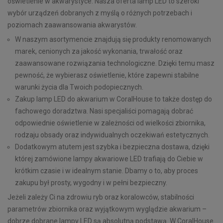
oświetlenie w akwarystyce. Nasza oferta lamp LED to szeroki
wybór urządzeń dobranych z myślą o różnych potrzebach i
poziomach zaawansowania akwarystów.
W naszym asortymencie znajdują się produkty renomowanych
marek, cenionych za jakość wykonania, trwałość oraz
zaawansowane rozwiązania technologiczne. Dzięki temu masz
pewność, że wybierasz oświetlenie, które zapewni stabilne
warunki życia dla Twoich podopiecznych.
Zakup lamp LED do akwarium w CoralHouse to także dostęp do
fachowego doradztwa. Nasi specjaliści pomagają dobrać
odpowiednie oświetlenie w zależności od wielkości zbiornika,
rodzaju obsady oraz indywidualnych oczekiwań estetycznych.
Dodatkowym atutem jest szybka i bezpieczna dostawa, dzięki
której zamówione lampy akwariowe LED trafiają do Ciebie w
krótkim czasie i w idealnym stanie. Dbamy o to, aby proces
zakupu był prosty, wygodny i w pełni bezpieczny.
Jeżeli zależy Ci na zdrowiu ryb oraz koralowców, stabilności
parametrów zbiornika oraz wyjątkowym wyglądzie akwarium –
dobrze dobrane lampy LED są absolutną podstawą. W CoralHouse