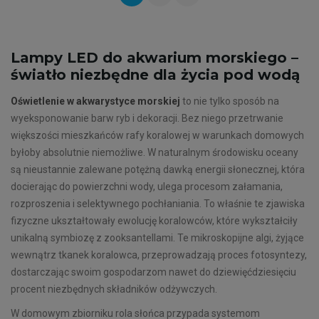
Lampy LED do akwarium morskiego –
światło niezbędne dla życia pod wodą
Oświetlenie w akwarystyce morskiej
to nie tylko sposób na
wyeksponowanie barw ryb i dekoracji. Bez niego przetrwanie
większości mieszkańców rafy koralowej w warunkach domowych
byłoby absolutnie niemożliwe. W naturalnym środowisku oceany
są nieustannie zalewane potężną dawką energii słonecznej, która
docierając do powierzchni wody, ulega procesom załamania,
rozproszenia i selektywnego pochłaniania. To właśnie te zjawiska
fizyczne ukształtowały ewolucję koralowców, które wykształciły
unikalną symbiozę z zooksantellami. Te mikroskopijne algi, żyjące
wewnątrz tkanek koralowca, przeprowadzają proces fotosyntezy,
dostarczając swoim gospodarzom nawet do dziewięćdziesięciu
procent niezbędnych składników odżywczych.
W domowym zbiorniku rola słońca przypada systemom