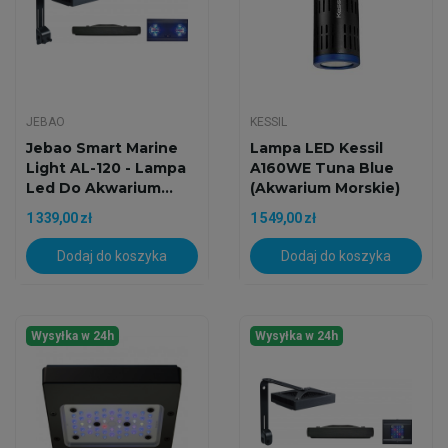
JEBAO
KESSIL
Jebao Smart Marine
Lampa LED Kessil
Light AL-120 - Lampa
A160WE Tuna Blue
Led Do Akwarium...
(Akwarium Morskie)
1 339,00 zł
1 549,00 zł
Dodaj do koszyka
Dodaj do koszyka
Wysyłka w 24h
Wysyłka w 24h