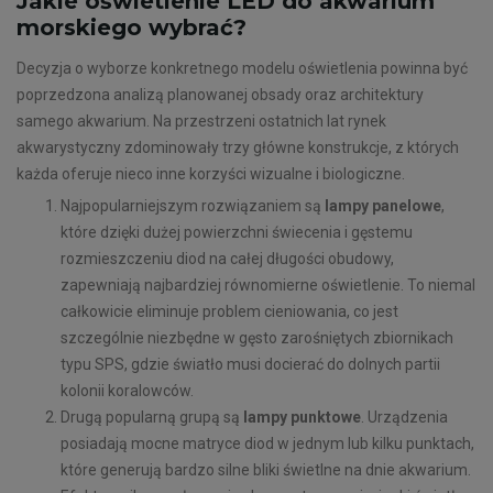
Jakie oświetlenie LED do akwarium
morskiego wybrać?
Decyzja o wyborze konkretnego modelu oświetlenia powinna być
poprzedzona analizą planowanej obsady oraz architektury
samego akwarium. Na przestrzeni ostatnich lat rynek
akwarystyczny zdominowały trzy główne konstrukcje, z których
każda oferuje nieco inne korzyści wizualne i biologiczne.
Najpopularniejszym rozwiązaniem są
lampy panelowe
,
które dzięki dużej powierzchni świecenia i gęstemu
rozmieszczeniu diod na całej długości obudowy,
zapewniają najbardziej równomierne oświetlenie. To niemal
całkowicie eliminuje problem cieniowania, co jest
szczególnie niezbędne w gęsto zarośniętych zbiornikach
typu SPS, gdzie światło musi docierać do dolnych partii
kolonii koralowców.
Drugą popularną grupą są
lampy punktowe
. Urządzenia
posiadają mocne matryce diod w jednym lub kilku punktach,
które generują bardzo silne bliki świetlne na dnie akwarium.