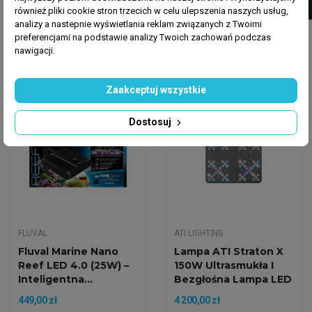
również pliki cookie stron trzecich w celu ulepszenia naszych usług,
AKWARIUM...
AKWARIUM...
2 549,00 zł
3 549,00 zł
analizy a nastepnie wyświetlania reklam związanych z Twoimi
preferencjami na podstawie analizy Twoich zachowań podczas
Dodaj do koszyka
Dodaj do koszyka
nawigacji.
Zaakceptuj wszystkie
Wysyłka w 24h
Wysyłka w 24h
Nowy
Dostosuj
FLUVAL
ATI LIGHTING
Fluval Marine Nano
Lampa ATI Straton X
Reef LED 4.0 (25W) –
150W Ultrasmukła I
Inteligentna...
Bezgłośna Lampa LED
449,00 zł
4 200,00 zł