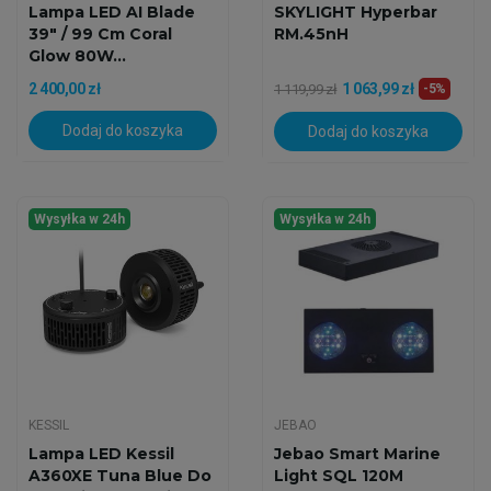
Lampa LED AI Blade
SKYLIGHT Hyperbar
39" / 99 Cm Coral
RM.45nH
Glow 80W...
2 400,00 zł
1 063,99 zł
1 119,99 zł
-5%
Dodaj do koszyka
Dodaj do koszyka
Wysyłka w 24h
Wysyłka w 24h
KESSIL
JEBAO
Lampa LED Kessil
Jebao Smart Marine
A360XE Tuna Blue Do
Light SQL 120M