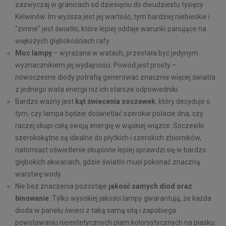
zazwyczaj w granicach od dziesięciu do dwudziestu tysięcy
Kelwinów. Im wyższa jest jej wartość, tym bardziej niebieskie i
"zimne" jest światło, które lepiej oddaje warunki panujące na
większych głębokościach rafy.
Moc lampy
– wyrażana w watach, przestała być jedynym
wyznacznikiem jej wydajności. Powód jest prosty –
nowoczesne diody potrafią generować znacznie więcej światła
z jednego wata energii niż ich starsze odpowiedniki.
Bardzo ważny jest
kąt świecenia soczewek
, który decyduje o
tym, czy lampa będzie doświetlać szerokie połacie dna, czy
raczej skupi całą swoją energię w wąskiej wiązce. Soczewki
szerokokątne są idealne do płytkich i szerokich zbiorników,
natomiast oświetlenie skupione lepiej sprawdzi się w bardzo
głębokich akwariach, gdzie światło musi pokonać znaczną
warstwę wody.
Nie bez znaczenia pozostaje
jakość samych diod oraz
binowanie
. Tylko wysokiej jakości lampy gwarantują, że każda
dioda w panelu świeci z taką samą siłą i zapobiega
powstawaniu nieestetycznych plam kolorystycznych na piasku.