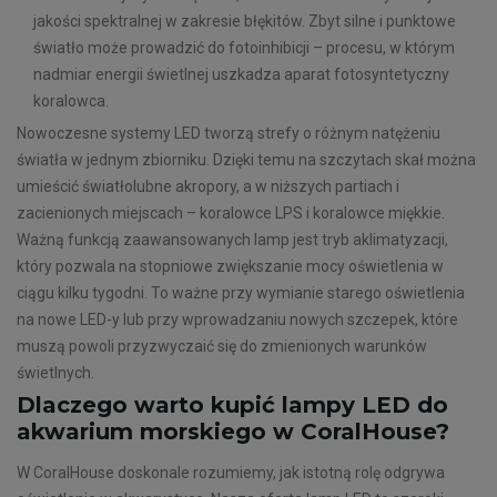
jakości spektralnej w zakresie błękitów. Zbyt silne i punktowe
światło może prowadzić do fotoinhibicji – procesu, w którym
nadmiar energii świetlnej uszkadza aparat fotosyntetyczny
koralowca.
Nowoczesne systemy LED tworzą strefy o różnym natężeniu
światła w jednym zbiorniku. Dzięki temu na szczytach skał można
umieścić światłolubne akropory, a w niższych partiach i
zacienionych miejscach – koralowce LPS i koralowce miękkie.
Ważną funkcją zaawansowanych lamp jest tryb aklimatyzacji,
który pozwala na stopniowe zwiększanie mocy oświetlenia w
ciągu kilku tygodni. To ważne przy wymianie starego oświetlenia
na nowe LED-y lub przy wprowadzaniu nowych szczepek, które
muszą powoli przyzwyczaić się do zmienionych warunków
świetlnych.
Dlaczego warto kupić lampy LED do
akwarium morskiego w CoralHouse?
W CoralHouse doskonale rozumiemy, jak istotną rolę odgrywa