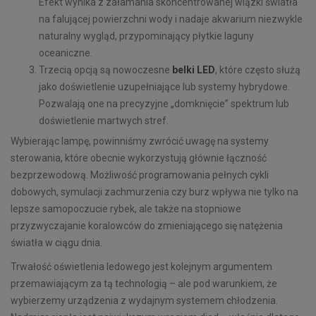
Efekt wynika z załamania skoncentrowanej wiązki światła
na falującej powierzchni wody i nadaje akwarium niezwykle
naturalny wygląd, przypominający płytkie laguny
oceaniczne.
Trzecią opcją są nowoczesne
belki LED
, które często służą
jako doświetlenie uzupełniające lub systemy hybrydowe.
Pozwalają one na precyzyjne „domknięcie” spektrum lub
doświetlenie martwych stref.
Wybierając lampę, powinniśmy zwrócić uwagę na systemy
sterowania, które obecnie wykorzystują głównie łączność
bezprzewodową. Możliwość programowania pełnych cykli
dobowych, symulacji zachmurzenia czy burz wpływa nie tylko na
lepsze samopoczucie rybek, ale także na stopniowe
przyzwyczajanie koralowców do zmieniającego się natężenia
światła w ciągu dnia.
Trwałość oświetlenia ledowego jest kolejnym argumentem
przemawiającym za tą technologią – ale pod warunkiem, że
wybierzemy urządzenia z wydajnym systemem chłodzenia.