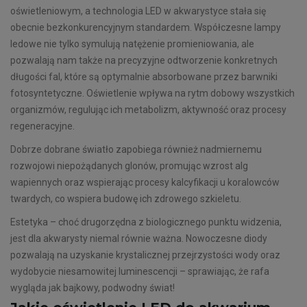
oświetleniowym, a technologia LED w akwarystyce stała się
obecnie bezkonkurencyjnym standardem. Współczesne lampy
ledowe nie tylko symulują natężenie promieniowania, ale
pozwalają nam także na precyzyjne odtworzenie konkretnych
długości fal, które są optymalnie absorbowane przez barwniki
fotosyntetyczne. Oświetlenie wpływa na rytm dobowy wszystkich
organizmów, regulując ich metabolizm, aktywność oraz procesy
regeneracyjne.
Dobrze dobrane światło zapobiega również nadmiernemu
rozwojowi niepożądanych glonów, promując wzrost alg
wapiennych oraz wspierając procesy kalcyfikacji u koralowców
twardych, co wspiera budowę ich zdrowego szkieletu.
Estetyka – choć drugorzędna z biologicznego punktu widzenia,
jest dla akwarysty niemal równie ważna. Nowoczesne diody
pozwalają na uzyskanie krystalicznej przejrzystości wody oraz
wydobycie niesamowitej luminescencji – sprawiając, że rafa
wygląda jak bajkowy, podwodny świat!