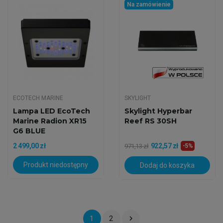
Na zamówienie
ECOTECH MARINE
SKYLIGHT
Lampa LED EcoTech
Skylight Hyperbar
Marine Radion XR15
Reef RS 30SH
G6 BLUE
2 499,00 zł
922,57 zł
971,13 zł
-5%
Produkt niedostępny
Dodaj do koszyka

1
2