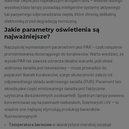
Nadmiar ciepła jest największym wrogiem diod – właśnie dlatego
wysokiej klasy lampy posiadają inteligentne systemy aktywnego
lub pasywnego odprowadzania ciepła, które chronią delikatną
elektronikę przed degradacją termiczną.
Jakie parametry oświetlenia są
najważniejsze?
Najczęściej wymienianym parametrem jest PAR – czyli natężenie
promieniowania docierającego do koralowców. Warto wiedzieć, że
wysoki PAR nie zawsze oznacza idealne warunki, jeśli skład
widmowy światła jest niewłaściwy – może prowadzić do
poparzeń tkanek koralowców, a jego skuteczność zależy od
odpowiedniego składu widmowego światła (PUR). Parament ten
określa jaka część emitowanego światła jest faktycznie
użyteczna dla konkretnych zooksantelli. Spektrum lampy powinno
koncentrować się na pasmach niebieskich, fioletowych i UV – to
właśnie one najlepiej stymulują produkcję barwników
fluorescencyjnych.
Temperatura barwowa
w akwarystyce morskiej oscyluje