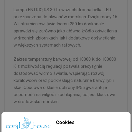
Lampa ENTRIQ RS.30 to wszechstronna belka LED
przeznaczona do akwariów morskich. Dzięki mocy 16
W i strumieniowi świetlnemu 280 lm doskonale
sprawdzi się zarówno jako główne źródło oświetlenia
w średnich zbiornikach, jak i dodatkowe doświetlenie
w większych systemach rafowych.
Zakres temperatury barwowej od 10000 K do 100000
K z możliwością regulacji pozwala precyzyjnie
dostosować widmo światła, wspierając rozwój
koralowców oraz podkreślając naturalne barwy ryb i
skał. Obudowa o klasie ochrony IP55 gwarantuje
odporność na wilgoć i zachlapania, co jest kluczowe
w środowisku morskim.
Sterowanie lampą odbywa się przez sieć Wi-Fi (2,4
Cookies
GHz) za pomocą aplikacji mobilnej. Kompatybilność z
Androidem (od wersji 10) i iOS (od wersji 15) oraz