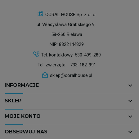
CORAL HOUSE Sp. z o. o.
ul. Władysława Grabskiego 9,
58-260 Bielawa
NIP: 8822144829
Tel. kontaktowy:
530-499-289
Tel. zwierzęta:
733-182-991
sklep@coralhouse.pl
keyboard_arrow_down
INFORMACJE
keyboard_arrow_down
SKLEP
keyboard_arrow_down
MOJE KONTO
keyboard_arrow_down
OBSERWUJ NAS