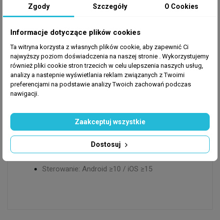
Zgody
Szczegóły
O Cookies
standard zabezpieczeń WPA2 zapewniają wygodę i
bezpieczeństwo użytkowania.
Informacje dotyczące plików cookies
Parametry techniczne:
Ta witryna korzysta z własnych plików cookie, aby zapewnić Ci
najwyższy poziom doświadczenia na naszej stronie . Wykorzystujemy
Wymiary: 29 × 9,2 cm
również pliki cookie stron trzecich w celu ulepszenia naszych usług,
Moc: 16 W
analizy a nastepnie wyświetlania reklam związanych z Twoimi
preferencjami na podstawie analizy Twoich zachowań podczas
Strumień świetlny: 280 lm
nawigacji.
Temperatura barwowa: 10000–100000 K
(regulowana)
Klasa ochrony: IP55
Zaakceptuj wszystkie
Napięcie: 12 V DC
Dostosuj
Długość kabla: 1,5 m
Częstotliwość Wi-Fi: 2,4 GHz
Sterowanie: Android ≥10 / iOS ≥15