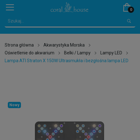
0
Strona główna
Akwarystyka Morska
Oświetlenie do akwarium
Belki / Lampy
Lampy LED
Lampa ATI Straton X 150W Ultrasmukła i bezgłośna lampa LED
Nowy