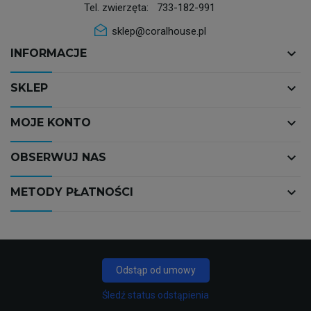
Tel. zwierzęta:
733-182-991
sklep@coralhouse.pl
keyboard_arrow_down
INFORMACJE
keyboard_arrow_down
SKLEP
keyboard_arrow_down
MOJE KONTO
keyboard_arrow_down
OBSERWUJ NAS
keyboard_arrow_down
METODY PŁATNOŚCI
Odstąp od umowy
Śledź status odstąpienia