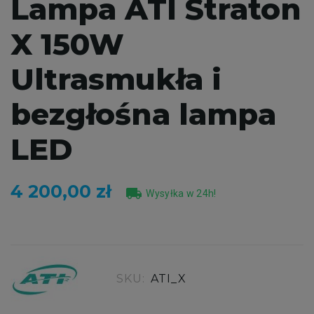
Lampa ATI Straton
X 150W
Ultrasmukła i
bezgłośna lampa
LED
4 200,00 zł
local_shipping
Wysyłka w 24h!
SKU:
ATI_X