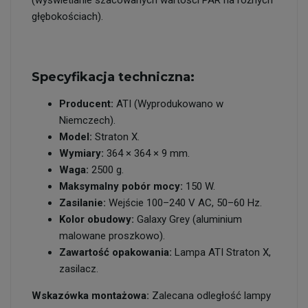
(wyświetlanie szacowanych wartości PAR na różnych
głębokościach).
Specyfikacja techniczna:
Producent:
ATI (Wyprodukowano w
Niemczech).
Model:
Straton X.
Wymiary:
364 × 364 × 9 mm.
Waga:
2500 g.
Maksymalny pobór mocy:
150 W.
Zasilanie:
Wejście 100–240 V AC, 50–60 Hz.
Kolor obudowy:
Galaxy Grey (aluminium
malowane proszkowo).
Zawartość opakowania:
Lampa ATI Straton X,
zasilacz.
Wskazówka montażowa:
Zalecana odległość lampy