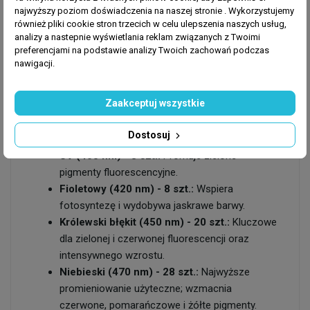
najwyższy poziom doświadczenia na naszej stronie . Wykorzystujemy
Hybrydowe, pełne spektrum rafowe
również pliki cookie stron trzecich w celu ulepszenia naszych usług,
analizy a nastepnie wyświetlania reklam związanych z Twoimi
(100 diod LED):
preferencjami na podstawie analizy Twoich zachowań podczas
Straton X to oświetlenie w pełni pełnospektralne.
nawigacji.
Wykorzystuje najmocniejsze na świecie diody,
wzmacniając pasmo niebieskie dla ekstremalnej
Zaakceptuj wszystkie
fluorescencji oraz biel i cyjan dla naturalnej, jasnej
barwy zbiornika:
Dostosuj
UV (405 nm) - 8 szt.:
Promuje zielone
pigmenty fluorescencyjne.
Fioletowy (420 nm) - 8 szt.:
Wspiera
fotosyntezę i wydobywa jaskrawe barwy.
Królewski błękit (450 nm) - 20 szt.:
Kluczowe
dla zielonej i czerwonej fluorescencji oraz
intensywnego wzrostu.
Niebieski (470 nm) - 28 szt.:
Najwyższe
promieniowanie użyteczne; wzmacnia
czerwone, pomarańczowe i żółte pigmenty.