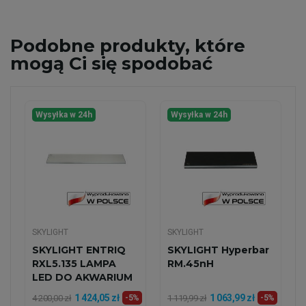
Podobne
produkty, które
mogą Ci się spodobać
Wysyłka w 24h
Wysyłka w 24h
SKYLIGHT
SKYLIGHT
SKYLIGHT ENTRIQ
SKYLIGHT Hyperbar
RXL5.135 LAMPA
RM.45nH
LED DO AKWARIUM
MORSKIEGO
1 424,05 zł
1 063,99 zł
4 200,00 zł
-5%
1 119,99 zł
-5%