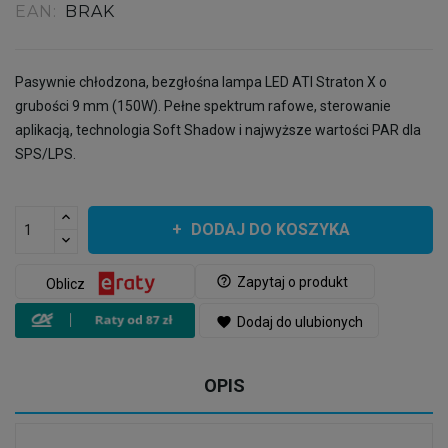
EAN:
BRAK
Pasywnie chłodzona, bezgłośna lampa LED ATI Straton X o
grubości 9 mm (150W). Pełne spektrum rafowe, sterowanie
aplikacją, technologia Soft Shadow i najwyższe wartości PAR dla
SPS/LPS.
DODAJ DO KOSZYKA
help_outline
Zapytaj o produkt
Oblicz
favorite
Dodaj do ulubionych
OPIS