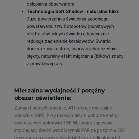
oślepiania obserwatora.
Technologia Soft Shadow i naturalne bliki:
Duża powierzchnia świecenia zapobiega
powstawaniu tzw. hotspotów (punktowych
stref o zbyt silnym świetle) i drastycznie
redukuje zacienienie koralowców. Światło
dociera z wielu stron, tworząc jednocześnie
piękny, naturalny efekt migotania (blików) znany
z prawdziwej rafy.
Mierzalna wydajność i potężny
obszar oświetlenia:
Zamiast pustych obietnic, ATI oferuje mierzalne
wskaźniki (KPI). Przy maksymalnym poborze energii
wynoszącym
zaledwie 150 W
, lampa zapewnia
imponujący średni współczynnik PAR na poziomie 390
(mierzony na powierzchni 60x60 cm z odległości 60