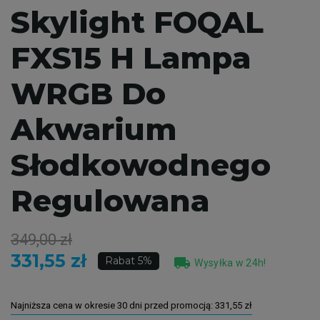
Skylight FOQAL
FXS15 H Lampa
WRGB Do
Akwarium
Słodkowodnego
Regulowana
349,00 zł
331,55 zł
local_shipping
Rabat 5%
Wysyłka w 24h!
Najniższa cena w okresie 30 dni przed promocją:
331,55 zł