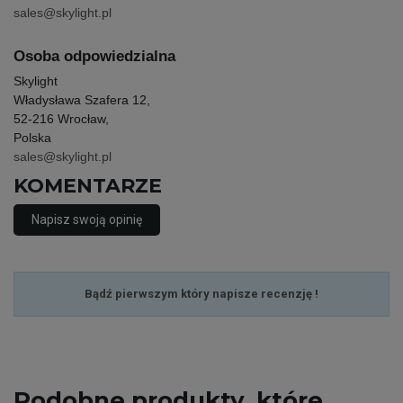
sales@skylight.pl
Osoba odpowiedzialna
Skylight
Władysława Szafera 12,
52-216 Wrocław,
Polska
sales@skylight.pl
KOMENTARZE
Napisz swoją opinię
Bądź pierwszym który napisze recenzję !
Podobne
produkty, które