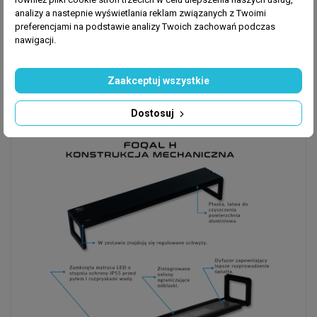
analizy a nastepnie wyświetlania reklam związanych z Twoimi
Charakteryzuje się wysoką wydajnością świetlną przy
preferencjami na podstawie analizy Twoich zachowań podczas
niskim zużyciu energii. Dzięki regulowanej
nawigacji.
temperaturze barwowej (3800–50000K) pozwala
precyzyjnie dostosować światło do potrzeb roślin i
Zaakceptuj wszystkie
estetyki zbiornika. Wysoka klasa wodoodporności
(IP55) zapewnia bezpieczeństwo użytkowania w
Dostosuj
wilgotnym środowisku akwarium.