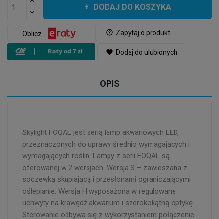
DODAJ DO KOSZYKA
help_outline
Zapytaj o produkt
Oblicz
favorite
Dodaj do ulubionych
OPIS
Skylight FOQAL jest serią lamp akwariowych LED,
przeznaczonych do uprawy średnio wymagających i
wymagających roślin. Lampy z serii FOQAL są
oferowanej w 2 wersjach. Wersja S – zawieszana z
soczewką skupiającą i przesłonami ograniczającymi
oślepianie. Wersja H wyposażona w regulowane
uchwyty na krawędź akwarium i szerokokątną optykę.
Sterowanie odbywa się z wykorzystaniem połączenie