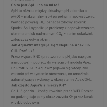
Co to jest ΔpH i po co mi to?
ΔpH to różnica między aktualnym pH zbiornika a
pH(O) – maksymalnym pH po pełnym napowietrzeniu.
Wartość powyżej –0,3 oznacza zdrowy zbiornik.
Spadek ΔpH sygnalizuje problemy z napowietrzaniem,
skimmerem lub nadmiernym CO₂ – zanim cokolwiek
zobaczysz gołym okiem.
Jak AquaWiz integruje się z Neptune Apex lub
GHL Profilux?
Przez wyjście BNC (przetworzone pH jako napięcie
analogowe) – podłącz do wejścia pH modułu Apex
lub Profilux. KH z AquaWiz pojawia się wtedy jako
wartość pH w systemie sterowania, co umożliwia
automatyzacje i wykresy w ekosystemie Apex/GHL.
Jak często AquaWiz mierzy KH?
Co 1–6 godzin – konfigurowalnie przez WiFi. Pomiar
co godzinę daje pełny obraz zużycia KH przez korale
w cyklu dobowym.