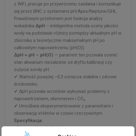
z WiFi, pracuje po przywróceniu zasilania i komunikuje
się przez BNC z systemami pH/Apex/Neptune/GHL.
Prawdziwym przełomem jest funkcja analizy
wskaźnika
ΔpH
– inteligentna metoda oceny jakości
wody na podstawie różnicy pomiędzy aktualnym pH w
zbiorniku a teoretycznie maksymalnym pH po
całkowitym napowietrzeniu (pH(O)).
ΔpH = pH – pH(O)
— parametr ten pozwala ocenić
stan akwarium niezależnie od dryftu kalibracji czy
zużycia sondy pH.
✔ Wartość powyżej –0,3 oznacza stabilne i zdrowe
środowisko.
✔ ΔpH pozwala wcześnie wykrywać problemy z
napowietrzaniem, skimmerem i CO₂.
✔ Umożliwia eksperymentowanie z parametrami i
obserwację efektów w czasie rzeczywistym.
Specyfikacja:
- Precyzja KH: ±0,05 dKH
- Precyzja pH: ±0,01