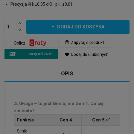
Precyzja KH: ±0,05 dKH; pH: ±0,01
DODAJ DO KOSZYKA
help_outline
Zapytaj o produkt
Oblicz
favorite
Dodaj do ulubionych
OPIS
⚠️ Uwaga – to jest Gen 5, nie Gen 4. Co się
zmieniło?
Funkcja
Gen 4
Gen 5 ✅
Silnik