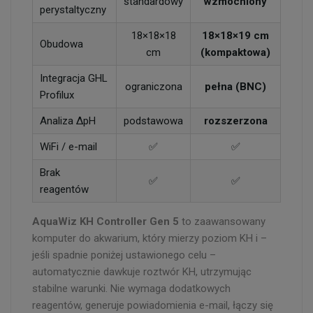
standardowy
wzmocniony
perystaltyczny
18×18×18
18×18×19 cm
Obudowa
cm
(kompaktowa)
Integracja GHL
ograniczona
pełna (BNC)
Profilux
Analiza ΔpH
podstawowa
rozszerzona
WiFi / e-mail
✅
✅
Brak
✅
✅
reagentów
AquaWiz KH Controller Gen 5
to zaawansowany
komputer do akwarium, który mierzy poziom KH i –
jeśli spadnie poniżej ustawionego celu –
automatycznie dawkuje roztwór KH, utrzymując
stabilne warunki. Nie wymaga dodatkowych
reagentów, generuje powiadomienia e-mail, łączy się