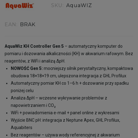
SKU:
AquaWIZ
EAN:
BRAK
AquaWiz KH Controller Gen 5
– automatyczny komputer do
pomiaru i dozowania alkaliczności (KH) w akwarium rafowym. Bez
reagentów, z WiFi i analizą ΔpH.
NOWOŚĆ Gen 5:
mocniejszy silnik perystaltyczny, kompaktowa
obudowa 18×18×19 cm, ulepszona integracja z GHL Profilux
Automatyczny pomiar KH co 1–6 h + dozowanie przy spadku
poniżej celu
Analiza ΔpH – wczesne wykrywanie problemów z
napowietrzaniem i CO₂
WiFi + powiadomienia e-mail + panel online z wykresami
Wyjście BNC pH: integracja z Neptune Apex, GHL Profilux,
Aquabiters
Bez reagentów – używa wody referencyjnej z akwarium