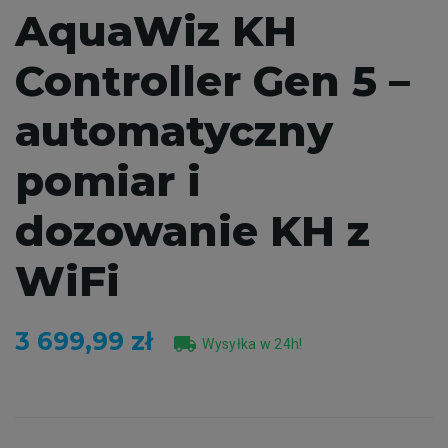
AquaWiz KH
Controller Gen 5 –
automatyczny
pomiar i
dozowanie KH z
WiFi
3 699,99 zł
local_shipping
Wysyłka w 24h!