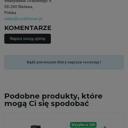
Władysława Grabskiego 9,
58-260 Bielawa,
Polska
sklep@coralhouse.pl
KOMENTARZE
Napisz swoją opinię
Bądź pierwszym który napisze recenzję !
Podobne
produkty, które
mogą Ci się spodobać
Wysyłka w 24h