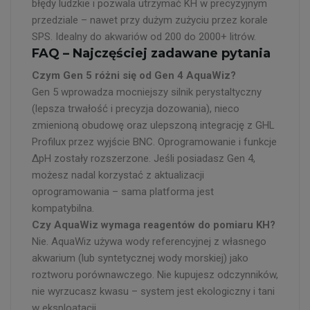
błędy ludzkie i pozwala utrzymać KH w precyzyjnym
przedziale – nawet przy dużym zużyciu przez korale
SPS. Idealny do akwariów od 200 do 2000+ litrów.
FAQ – Najczęściej zadawane pytania
Czym Gen 5 różni się od Gen 4 AquaWiz?
Gen 5 wprowadza mocniejszy silnik perystaltyczny
(lepsza trwałość i precyzja dozowania), nieco
zmienioną obudowę oraz ulepszoną integrację z GHL
Profilux przez wyjście BNC. Oprogramowanie i funkcje
ΔpH zostały rozszerzone. Jeśli posiadasz Gen 4,
możesz nadal korzystać z aktualizacji
oprogramowania – sama platforma jest
kompatybilna.
Czy AquaWiz wymaga reagentów do pomiaru KH?
Nie. AquaWiz używa wody referencyjnej z własnego
akwarium (lub syntetycznej wody morskiej) jako
roztworu porównawczego. Nie kupujesz odczynników,
nie wyrzucasz kwasu – system jest ekologiczny i tani
w eksploatacji.