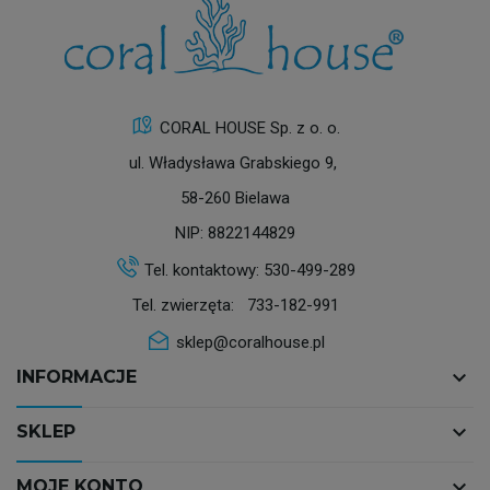
CORAL HOUSE Sp. z o. o.
ul. Władysława Grabskiego 9,
58-260 Bielawa
NIP: 8822144829
Tel. kontaktowy:
530-499-289
Tel. zwierzęta:
733-182-991
sklep@coralhouse.pl
keyboard_arrow_down
INFORMACJE
keyboard_arrow_down
SKLEP
keyboard_arrow_down
MOJE KONTO