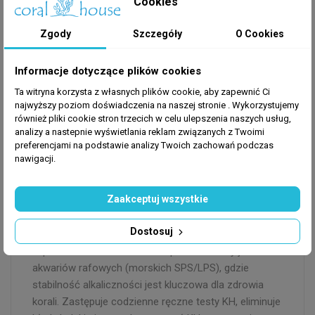
Cookies
- Wymiary: 18 × 18 × 19 cm (Gen 5)
- Zasilanie: 12V DC / 5A (adapter 100–240V w
Zgody
Szczegóły
O Cookies
zestawie)
- Pompa perystaltyczna (wężyk 3/5 mm, wzmocniony
Informacje dotyczące plików cookies
silnik Gen 5)
Ta witryna korzysta z własnych plików cookie, aby zapewnić Ci
- Interwał pomiarów: co 1–6 h (konfigurowalny)
najwyższy poziom doświadczenia na naszej stronie . Wykorzystujemy
- Wyjście BNC pH: integracja z Neptune Apex, GHL
również pliki cookie stron trzecich w celu ulepszenia naszych usług,
Profilux, Aquabiters
analizy a nastepnie wyświetlania reklam związanych z Twoimi
preferencjami na podstawie analizy Twoich zachowań podczas
- Łączność: WiFi 2,4 GHz + panel online +
nawigacji.
powiadomienia e-mail
- Sonda pH: wysokiej precyzji, z detekcją zużycia
Zaakceptuj wszystkie
elektrody
- SKU: AquaWIZ
Dostosuj
Zastosowanie:
AquaWiz KH Controller Gen 5 przeznaczony jest do
akwariów rafowych (morskich SPS/LPS), gdzie
stabilność alkaliczności jest kluczowa dla zdrowia
korali. Zastępuje codzienne ręczne testy KH, eliminuje