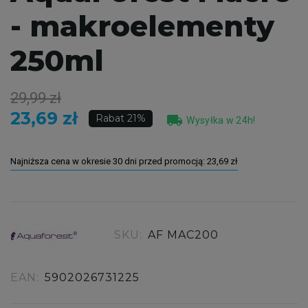
- makroelementy
250ml
29,99 zł
23,69 zł
local_shipping
Rabat 21%
Wysyłka w 24h!
Najniższa cena w okresie 30 dni przed promocją:
23,69 zł
SKU:
AF MAC200
EAN:
5902026731225