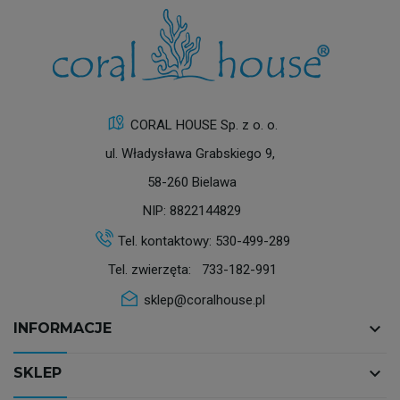
CORAL HOUSE Sp. z o. o.
ul. Władysława Grabskiego 9,
58-260 Bielawa
NIP: 8822144829
Tel. kontaktowy:
530-499-289
Tel. zwierzęta:
733-182-991
sklep@coralhouse.pl
keyboard_arrow_down
INFORMACJE
keyboard_arrow_down
SKLEP