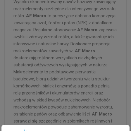
Wysoko skoncentrowany nawóz bazowy zawierający
makroelementy niezbędne dla intensywnego wzrostu
roślin.
AF Macro
to precyzyjnie dobrana kompozycja
zawierająca azot, fosfor i potas (NPK) z dodatkiem
magnezu. Regularne stosowanie
AF Macro
zapewnia
szybki i zdrowy wzrost roślin, a także gwarantuje ich
intensywne i naturalne barwy. Doskonałe proporcje
makroelementów zawartych w
AF Macro
dostarczają roślinom wszystkich niezbędnych
substancji odżywczych występujących w naturze.
Makroelementy to podstawowe pierwiastki
budulcowe, biorą udział w tworzeniu wielu struktur
komórkowych, białek i enzymów, a ponadto pełnią
rolę przenośników i akumulatorów energii oraz
wchodzą w skład kwasów nukleinowych. Niedobór
makroelementów powoduje zahamowanie wzrostu,
osłabienie pędów oraz odbarwienie liści.
AF Macro
sprawdzi się szczególnie w zbiornikach roślinnych i
obsadzonych małą ilością ryb.