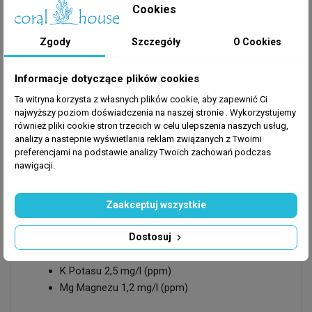
Cookies
Sposób użycia:
5 ml
AF Macro
na 100 l wody dwa razy w tygodniu.
Zgody
Szczegóły
O Cookies
Zaleca się równoległe stosowanie z AF Micro oraz
AF Carbon Boost. Nie należy prowadzić równoległej
suplementacji innymi preparatami zawierającymi
Informacje dotyczące plików cookies
makroelementy ze względu na ryzyko przenawożenia
Ta witryna korzysta z własnych plików cookie, aby zapewnić Ci
roślin oraz zakwitu glonów. Adsorbenty takie jak zeolit
najwyższy poziom doświadczenia na naszej stronie . Wykorzystujemy
również pliki cookie stron trzecich w celu ulepszenia naszych usług,
i/lub węgiel mogą zmniejszać skuteczność preparatu.
analizy a nastepnie wyświetlania reklam związanych z Twoimi
W przypadku większego zapotrzebowania na
preferencjami na podstawie analizy Twoich zachowań podczas
którykolwiek z makroelementów można dodatkowo
nawigacji.
suplementować akwarium preparatami AF N Boost,
AF PO4 i AF K Boost.
Zaakceptuj wszystkie
1 ml w 10 l wody podniesie poziomy:
N Azotu 5,0 mg/l (ppm)
Dostosuj
P Fosforu 0,35 mg/l (ppm)
K Potasu 2,5 mg/l (ppm)
Mg Magnezu 1,2 mg/l (ppm)