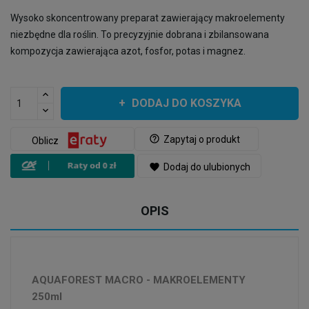
Wysoko skoncentrowany preparat zawierający makroelementy
niezbędne dla roślin. To precyzyjnie dobrana i zbilansowana
kompozycja zawierająca azot, fosfor, potas i magnez.
DODAJ DO KOSZYKA
help_outline
Zapytaj o produkt
Oblicz
favorite
Dodaj do ulubionych
OPIS
AQUAFOREST MACRO - MAKROELEMENTY
250ml