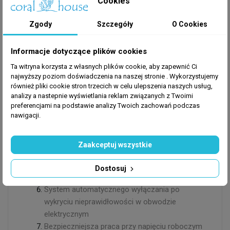
Cookies
dostosować orientację wyjścia w poziomie lub w
pionie, dzięki czemu ta pompa jest bardzo
Zgody
Szczegóły
O Cookies
wszechstronna w swoich zastosowaniach.
Informacje dotyczące plików cookies
Cechy i zalety:
Ta witryna korzysta z własnych plików cookie, aby zapewnić Ci
najwyższy poziom doświadczenia na naszej stronie . Wykorzystujemy
Oszczędność energii i wyjątkowo cicha praca
również pliki cookie stron trzecich w celu ulepszenia naszych usług,
Moduł kontrolera z 5 ustawieniami zmiennej
analizy a nastepnie wyświetlania reklam związanych z Twoimi
prędkości
preferencjami na podstawie analizy Twoich zachowań podczas
Wlot powietrza o dużej objętości
nawigacji.
Trwały, wysokiej jakości ceramiczny wał i
łożysko
Zaakceptuj wszystkie
Wbudowany obiegowy i skomplikowany
mechanizm chłodzący zapobiegający
Dostosuj
przegrzaniu wirnika i pompy
System automatycznego wyłączania po
wykryciu nieprawidłowości w obwodzie
elektrycznym
Bezpieczniejsza praca przy napięciu roboczym