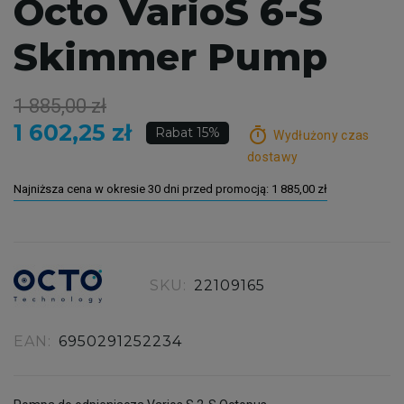
Octo VarioS 6-S
Skimmer Pump
1 885,00 zł
1 602,25 zł
timer
Rabat 15%
Wydłużony czas
dostawy
Najniższa cena w okresie 30 dni przed promocją:
1 885,00 zł
SKU:
22109165
EAN:
6950291252234