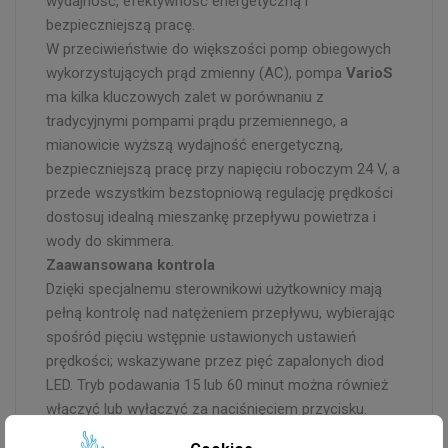
wydajność, efektywność energetyczną i
bezpieczniejszą pracę.
W przeciwieństwie do większości pomp obiegowych
wykorzystujących prąd zmienny (AC), pompa
VarioS
ma kilka kluczowych zalet w porównaniu z
tradycyjnymi pompami prądu przemiennego, a
mianowicie wyższą wydajność energetyczną,
bezpieczniejszą pracę przy napięciu roboczym 24 V, a
przede wszystkim bezstopniową regulację prędkości
dostosuj idealną mieszankę przepływu powietrza i
wody do skimmera.
Zaawansowana kontrola
Dzięki specjalnemu sterownikowi użytkownicy mają
pełną kontrolę nad natężeniem przepływu, wybierając
spośród pięciu wstępnie ustawionych ustawień
prędkości; wskazywane przez pięć zapalonych diod
LED. Tryb podawania 15 lub 60 minut można również
włączyć lub wyłączyć za naciśnięciem przycisku.
Ponadto obrotowa spirala pozwala użytkownikowi