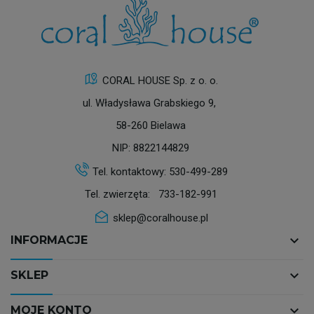
CORAL HOUSE Sp. z o. o.
ul. Władysława Grabskiego 9,
58-260 Bielawa
NIP: 8822144829
Tel. kontaktowy:
530-499-289
Tel. zwierzęta:
733-182-991
sklep@coralhouse.pl
keyboard_arrow_down
INFORMACJE
keyboard_arrow_down
SKLEP
keyboard_arrow_down
MOJE KONTO