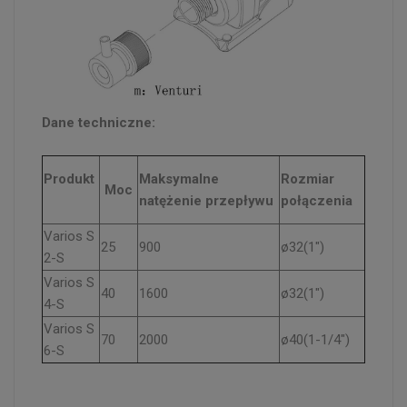
Dane techniczne:
Produkt
Maksymalne
Rozmiar
Moc
natężenie przepływu
połączenia
Varios S
25
900
ø32(1″)
2-S
Varios S
40
1600
ø32(1″)
4-S
Varios S
70
2000
ø40(1-1/4″)
6-S