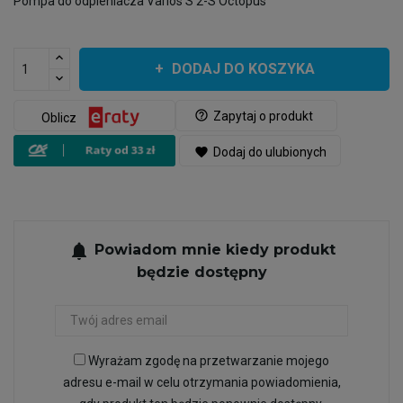
Pompa do odpieniacza Varios S 2-S Octopus
DODAJ DO KOSZYKA
help_outline
Zapytaj o produkt
Oblicz
favorite
Dodaj do ulubionych
notifications
Powiadom mnie kiedy produkt
będzie dostępny
Wyrażam zgodę na przetwarzanie mojego
adresu e-mail w celu otrzymania powiadomienia,