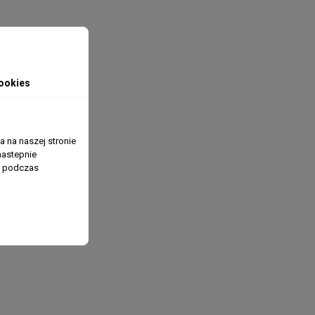
ookies
 na naszej stronie
nastepnie
ń podczas