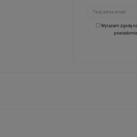
Wyrażam zgodę na 
powiadomien