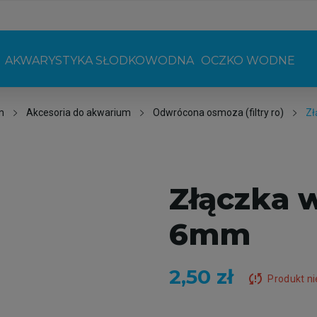
AKWARYSTYKA SŁODKOWODNA
OCZKO WODNE
m
Akcesoria do akwarium
Odwrócona osmoza (filtry ro)
Zł
Złączka 
6mm
2,50 zł
sync_problem
Produkt n