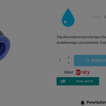
SKU:
Złączka wtykowa prosta typu Qu
dodatkowego uszczelnienia. Szy
DODAJ 
Oblicz
notifications
Powiadom