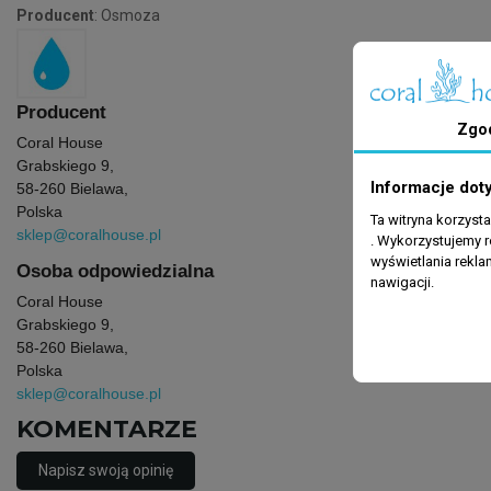
Producent
: Osmoza
Producent
Zgo
Coral House
Grabskiego 9,
Informacje dot
58-260 Bielawa,
Polska
Ta witryna korzyst
sklep@coralhouse.pl
. Wykorzystujemy r
wyświetlania rekl
Osoba odpowiedzialna
nawigacji.
Coral House
Grabskiego 9,
58-260 Bielawa,
Polska
sklep@coralhouse.pl
KOMENTARZE
Napisz swoją opinię