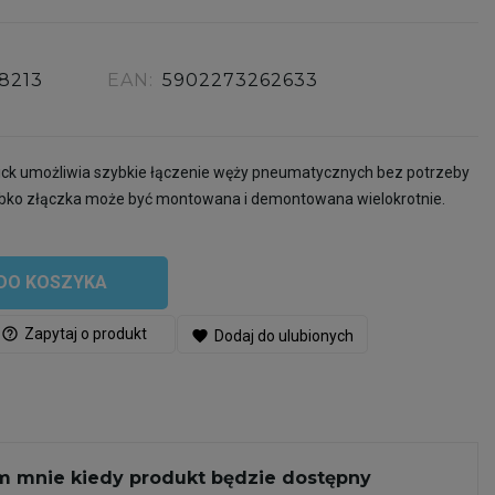
18213
EAN:
5902273262633
ick umożliwia szybkie łączenie węży pneumatycznych bez potrzeby
bko złączka może być montowana i demontowana wielokrotnie.
DO KOSZYKA
help_outline
Zapytaj o produkt
favorite
Dodaj do ulubionych
 mnie kiedy produkt będzie dostępny