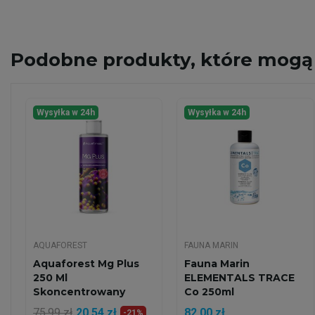
Podobne
produkty, które mogą 
Wysyłka w 24h
Wysyłka w 24h
AQUAFOREST
FAUNA MARIN
Aquaforest Mg Plus
Fauna Marin
250 Ml
ELEMENTALS TRACE
Skoncentrowany
Co 250ml
Magnez Dla...
75,99 zł
20,54 zł
82,00 zł
-21%