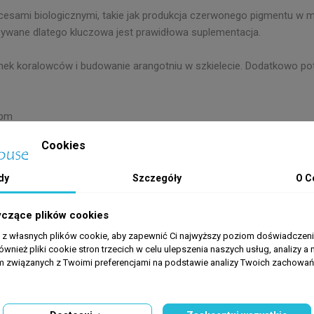
cesami biologicznymi, takie jak produkcja czerwonego pigmentu w m
ywane dlatego kluczowa jest prawidłowa suplementacja.
nek koralowców i budowanie arangotniu w szkielecie. Dodatkowo p
ppm
Cookies
dy
Szczegóły
O C
yczące plików cookies
a z własnych plików cookie, aby zapewnić Ci najwyższy poziom doświadczenia
ównież pliki cookie stron trzecich w celu ulepszenia naszych usług, analizy a 
am związanych z Twoimi preferencjami na podstawie analizy Twoich zachowa