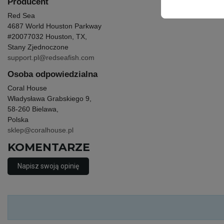
Producent
Red Sea
4687 World Houston Parkway
#200
77032 Houston, TX,
Stany Zjednoczone
support.pl@redseafish.com
Osoba odpowiedzialna
Coral House
Władysława Grabskiego 9,
58-260 Bielawa,
Polska
sklep@coralhouse.pl
KOMENTARZE
Napisz swoją opinię