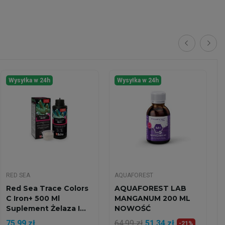
Wysyłka w 24h
Wysyłka w 24h
RED SEA
AQUAFOREST
Red Sea Trace Colors
AQUAFOREST LAB
C Iron+ 500 Ml
MANGANUM 200 ML
Suplement Żelaza I...
NOWOŚĆ
75,99 zł
64,99 zł
51,34 zł
-21%