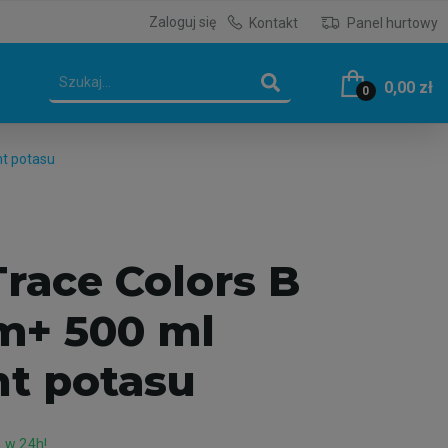
Zaloguj się
Kontakt
Panel hurtowy
0,00 zł
0
nt potasu
race Colors B
m+ 500 ml
t potasu
 w 24h!