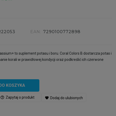
R22053
EAN:
7290100772898
assium+ to suplement potasu i boru. Coral Colors B dostarcza potas i
anie korali w prawidłowej kondycji oraz podkreślić ich czerwone
DO KOSZYKA
help_outline
Zapytaj o produkt
favorite
Dodaj do ulubionych