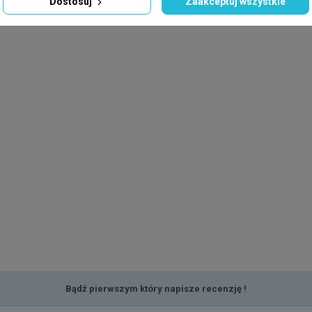
Dostosuj
Zaakceptuj wszystkie
Bądź pierwszym który napisze recenzję !