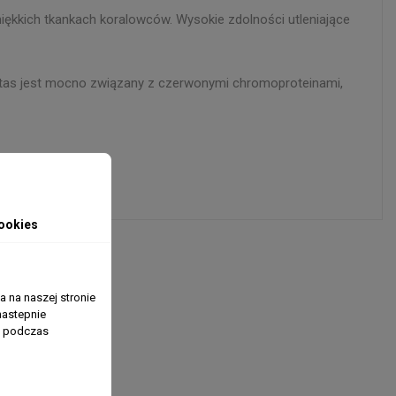
iękkich tkankach koralowców. Wysokie zdolności utleniające
otas jest mocno związany z czerwonymi chromoproteinami,
ookies
 na naszej stronie
nastepnie
ń podczas