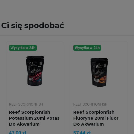
Ci się spodobać
Wysyłka w 24h
Wysyłka w 24h
REEF SCORPIONFISH
REEF SCORPIONFISH
Reef Scorpionfish
Reef Scorpionfish
Potassium 20ml Potas
Fluoryne 20ml Fluor
Do Akwarium
Do Akwarium
Morskiego
47,00 zł
57,44 zł