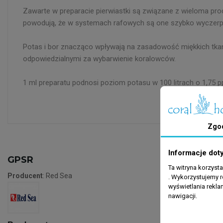
Zawarte w preparacie pierwiastki są związane z wieloma pro
powodują, że w systemach rafowych są one szybko wyczerp
Potas i bor znacząco wpływają na zasadowość miękkich tka
odpowiedzialnymi za wybarwienie koralowców.
1 ml preparatu podnosi poziom potasu w 100 litrach o 1,75 
Zgo
Informacje dot
GPSR
Ta witryna korzyst
Producent
: Red Sea
. Wykorzystujemy r
wyświetlania rekl
nawigacji.