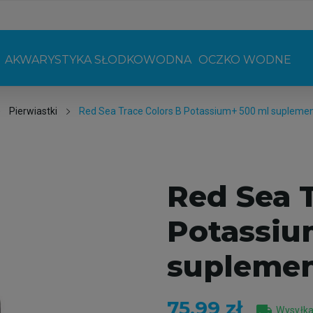
AKWARYSTYKA SŁODKOWODNA
OCZKO WODNE
Pierwiastki
Red Sea Trace Colors B Potassium+ 500 ml supleme
Red Sea T
Potassiu
suplemen
75,99 zł
local_shipping
Wysyłka