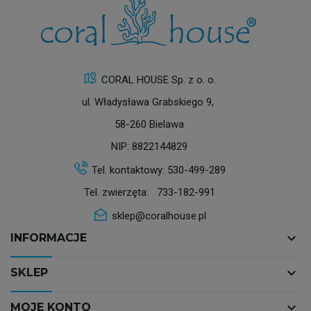
CORAL HOUSE Sp. z o. o.
ul. Władysława Grabskiego 9,
58-260 Bielawa
NIP: 8822144829
Tel. kontaktowy:
530-499-289
Tel. zwierzęta:
733-182-991
sklep@coralhouse.pl
keyboard_arrow_down
INFORMACJE
keyboard_arrow_down
SKLEP
keyboard_arrow_down
MOJE KONTO