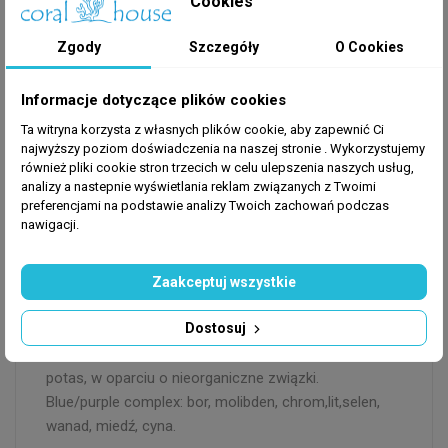
Cookies
szkodliwych metali śladowych w akwarium i nie
przyczynia się do wzrostu niepożądanej algi.
Zgody
Szczegóły
O Cookies
Informacje dotyczące plików cookies
Zalety:
Ta witryna korzysta z własnych plików cookie, aby zapewnić Ci
-duża przyswajalność elementów i zwiększone tempo
najwyższy poziom doświadczenia na naszej stronie . Wykorzystujemy
kalcyfikacji
również pliki cookie stron trzecich w celu ulepszenia naszych usług,
-zwiększony przyrost tkanki i poprawa barwy korali
analizy a nastepnie wyświetlania reklam związanych z Twoimi
preferencjami na podstawie analizy Twoich zachowań podczas
SPS i LPS
nawigacji.
-ochrona korali przed stresem świetlnym
-skoncentrowana postać (zużycie mniejsze o 50%)
Green/blue complex: 2x żelazo kompleks, mangan,
Zaakceptuj wszystkie
brom, potas, nikiel, kobalt, cynk, aluminium, na
Dostosuj
podstawie nieorganicznych związków.
Red/purple complex: fluor, 3 x jod kompleks, brom,
potas, w oparciu o nieorganiczne związki.
Blue/purple complex: bor, molibden, chrom,lit,selen,
wanad, miedź, cyna.