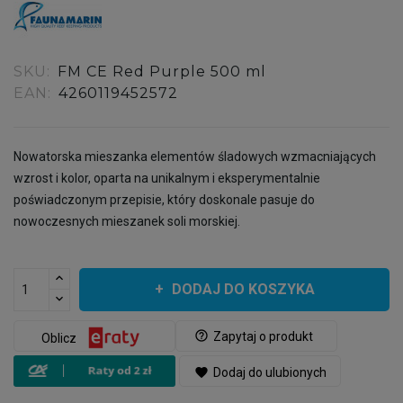
SKU:
FM CE Red Purple 500 ml
EAN:
4260119452572
Nowatorska mieszanka elementów śladowych wzmacniających
wzrost i kolor, oparta na unikalnym i eksperymentalnie
poświadczonym przepisie, który doskonale pasuje do
nowoczesnych mieszanek soli morskiej.
DODAJ DO KOSZYKA
help_outline
Zapytaj o produkt
Oblicz
favorite
Dodaj do ulubionych