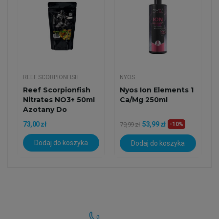
REEF SCORPIONFISH
NYOS
Reef Scorpionfish
Nyos Ion Elements 1
Nitrates NO3+ 50ml
Ca/Mg 250ml
Azotany Do
Akwarium...
73,00 zł
53,99 zł
79,99 zł
-10%
Dodaj do koszyka
Dodaj do koszyka