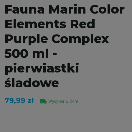
Fauna Marin Color
Elements Red
Purple Complex
500 ml -
pierwiastki
śladowe
79,99 zł
local_shipping
Wysyłka w 24h!