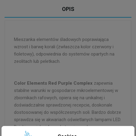
OPIS
Mieszanka elementów śladowych poprawiająca
wzrost i barwę korali (zwłaszcza kolor czerwony i
fioletowy), odpowiednia do systemów opartych na
zeolitach lub peletkach.
Color Elements Red Purple Complex
zapewnia
stabilne warunki w gospodarce mikroelementowej w
zbiornikach rafowych, opiera się na unikalnej i
doświadczalnie sprawdzonej recepcie, doskonale
dostosowanej do współczesnych soli. Bardzo dobrze
sprawdza się w akwariach oświetlanych lampami LED.
Dzięki specjalnej formule ta mieszanka
mikroelementów nie prowadzi do nagromadzenia się