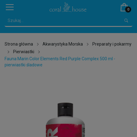
0
Strona główna
Akwarystyka Morska
Preparaty i pokarmy
Pierwiastki
Fauna Marin Color Elements Red Purple Complex 500 ml -
pierwiastki śladowe