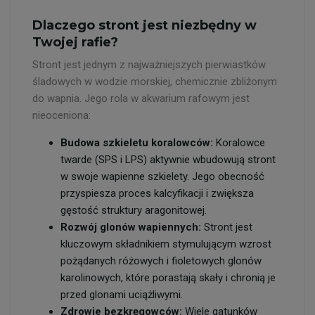
Dlaczego stront jest niezbędny w
Twojej rafie?
Stront jest jednym z najważniejszych pierwiastków
śladowych w wodzie morskiej, chemicznie zbliżonym
do wapnia. Jego rola w akwarium rafowym jest
nieoceniona:
Budowa szkieletu koralowców:
Koralowce
twarde (SPS i LPS) aktywnie wbudowują stront
w swoje wapienne szkielety. Jego obecność
przyspiesza proces kalcyfikacji i zwiększa
gęstość struktury aragonitowej.
Rozwój glonów wapiennych:
Stront jest
kluczowym składnikiem stymulującym wzrost
pożądanych różowych i fioletowych glonów
karolinowych, które porastają skały i chronią je
przed glonami uciążliwymi.
Zdrowie bezkręgowców:
Wiele gatunków