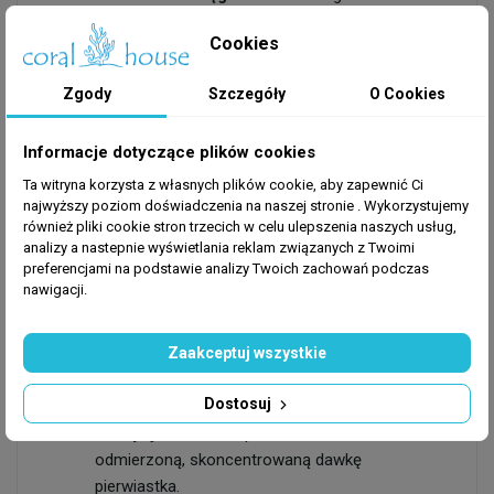
małży oraz innych bezkręgowców budujących
Cookies
muszle wymaga stałej obecności strontu do
prawidłowego rozwoju.
Zgody
Szczegóły
O Cookies
Informacje dotyczące plików cookies
Zalety formy ampułkowej Prodibio
Ta witryna korzysta z własnych plików cookie, aby zapewnić Ci
Unikalny system pakowania w szklane ampułki pod
najwyższy poziom doświadczenia na naszej stronie . Wykorzystujemy
również pliki cookie stron trzecich w celu ulepszenia naszych usług,
osłoną argonu gwarantuje:
analizy a nastepnie wyświetlania reklam związanych z Twoimi
preferencjami na podstawie analizy Twoich zachowań podczas
Długowieczność:
Produkt nie utlenia się i
nawigacji.
zachowuje 100% aktywności aż do momentu
otwarcia.
Zaakceptuj wszystkie
Czystość:
Brak konserwantów i stabilizatorów,
które mogłyby negatywnie wpływać na delikatną
Dostosuj
chemię wody.
Precyzja:
Każda ampułka zawiera dokładnie
odmierzoną, skoncentrowaną dawkę
pierwiastka.