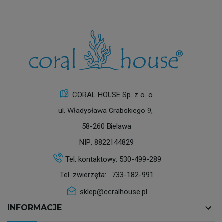
CORAL HOUSE Sp. z o. o.
ul. Władysława Grabskiego 9,
58-260 Bielawa
NIP: 8822144829
Tel. kontaktowy:
530-499-289
Tel. zwierzęta:
733-182-991
sklep@coralhouse.pl
keyboard_arrow_down
INFORMACJE