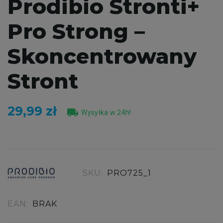
Prodibio Stronti+
Pro Strong –
Skoncentrowany
Stront
29,99 zł
local_shipping
Wysyłka w 24h!
SKU:
PRO725_1
EAN:
BRAK