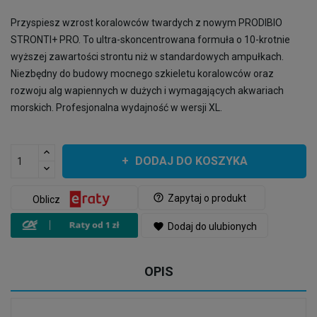
Przyspiesz wzrost koralowców twardych z nowym PRODIBIO
STRONTI+ PRO. To ultra-skoncentrowana formuła o 10-krotnie
wyższej zawartości strontu niż w standardowych ampułkach.
Niezbędny do budowy mocnego szkieletu koralowców oraz
rozwoju alg wapiennych w dużych i wymagających akwariach
morskich. Profesjonalna wydajność w wersji XL.
DODAJ DO KOSZYKA
help_outline
Zapytaj o produkt
Oblicz
favorite
Dodaj do ulubionych
OPIS