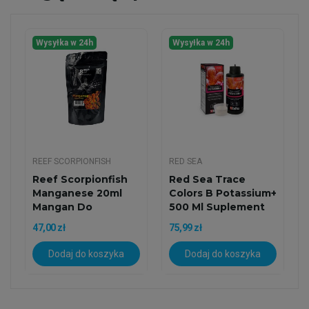
Wysyłka w 24h
Wysyłka w 24h
REEF SCORPIONFISH
RED SEA
Reef Scorpionfish
Red Sea Trace
Manganese 20ml
Colors B Potassium+
Mangan Do
500 Ml Suplement
Akwarium...
Potasu
47,00 zł
75,99 zł
Dodaj do koszyka
Dodaj do koszyka