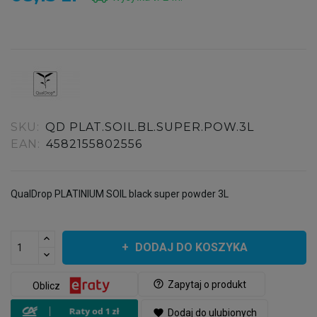
SKU:
QD PLAT.SOIL.BL.SUPER.POW.3L
EAN:
4582155802556
QualDrop PLATINIUM SOIL black super powder 3L
DODAJ DO KOSZYKA
help_outline
Zapytaj o produkt
Oblicz
favorite
Dodaj do ulubionych