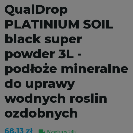
QualDrop
PLATINIUM SOIL
black super
powder 3L -
podłoże mineralne
do uprawy
wodnych roslin
ozdobnych
68,13 zł
local_shipping
Wysyłka w 24h!