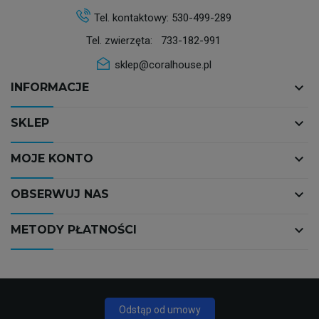
Tel. kontaktowy:
530-499-289
Tel. zwierzęta:
733-182-991
sklep@coralhouse.pl
keyboard_arrow_down
INFORMACJE
keyboard_arrow_down
SKLEP
keyboard_arrow_down
MOJE KONTO
keyboard_arrow_down
OBSERWUJ NAS
keyboard_arrow_down
METODY PŁATNOŚCI
Odstąp od umowy