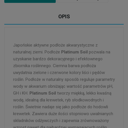
OPIS
Japońskie aktywne podłoże akwarystyczne z
naturalnej ziemi. Podłoże
Platinum Soil
pozwala na
uzyskanie bardzo dekoracyjnego i efektownego
zbiornika roślinnego. Ciemna barwa podłoża
uwydatnia zielone i czerwone kolory liści i pędów
roślin. Podłoże w naturalny sposób reguluje parametry
wody w akwarium obniżając wartość parametrów
pH,
GH i KH
.
Platinum Soil
tworzy miękką, lekko kwaśną
wodę, idealną dla krewetek, ryb słodkowodnych i
roślin. Świetnie nadaje się jako podłoże do hodowli
krewetek. Zawiera duże ilości stopniowo uwalnianych
składników odżywczych i zapewnia zrównoważony
wzrost nawet dla najbardziej wymagających roślin