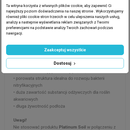
sprawnie działającej filtracji. Na powierzchni tafli wody
Ta witryna korzysta z własnych plików cookie, aby zapewnić Ci
może wystąpić film. Nie ma to wpływu na jakość
najwyższy poziom doświadczenia na naszej stronie . Wykorzystujemy
wody. Może być usunięty ręcznie albo po przez
również pliki cookie stron trzecich w celu ulepszenia naszych usług,
cyrkulację wody.
analizy a nastepnie wyświetlania reklam związanych z Twoimi
preferencjami na podstawie analizy Twoich zachowań podczas
Rekomendowane ilości podłoża:
nawigacji.
Akwarium 35 litrów 6 – 8 litrów podłoża
Akwarium 57 litrów 8 – 12 litrów podłoża
Zaakceptuj wszystkie
Akwarium 157 litrów 24 – 32 litrów podłoża
Zalety:
Dostosuj
• bardzo szybko krystalizuje wodę
• obniża i stabilizuję parametry
pH, GH, KH
• porowata struktura idealna do rozwoju bakterii
nitryfikacyjnych
• duża zawartość substancji odżywczych dla roślin
akwariowych
• długa żywotność podłoża
Uwagi!
Nie stosować produktu
Platinum Soil
w połączeniu z