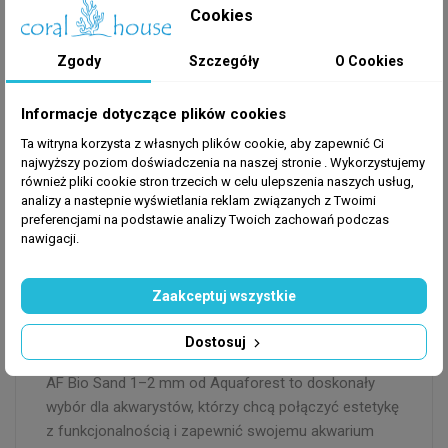
doskonałe warunki dla pożytecznych bakterii.
Cookies
Stabilizuje parametry wody – pomaga utrzymać
odpowiednie pH i równowagę chemiczną w
Zgody
Szczegóły
O Cookies
akwarium.
Estetyczny wygląd – jasny, naturalny kolor
Informacje dotyczące plików cookies
podkreślający piękno rafy.
Ta witryna korzysta z własnych plików cookie, aby zapewnić Ci
najwyższy poziom doświadczenia na naszej stronie . Wykorzystujemy
również pliki cookie stron trzecich w celu ulepszenia naszych usług,
Zastosowanie:
analizy a nastepnie wyświetlania reklam związanych z Twoimi
AF Bio Sand jest gotowy do użycia i nie wymaga
preferencjami na podstawie analizy Twoich zachowań podczas
płukania. Wystarczy równomiernie rozłożyć piasek na
nawigacji.
dnie akwarium, tworząc warstwę odpowiedniej
grubości. Produkt wspomaga rozwój mikroflory i
Zaakceptuj wszystkie
pozytywnie wpływa na kondycję całego systemu
morskiego.
Dostosuj
AF Bio Sand 1–2 mm od Aquaforest to doskonały
wybór dla akwarystów, którzy chcą połączyć estetykę
z funkcjonalnością i zapewnić swojemu akwarium