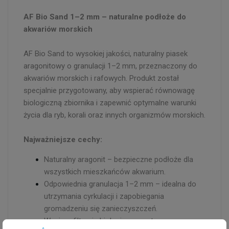
AF Bio Sand 1–2 mm – naturalne podłoże do
akwariów morskich
AF Bio Sand to wysokiej jakości, naturalny piasek
aragonitowy o granulacji 1–2 mm, przeznaczony do
akwariów morskich i rafowych. Produkt został
specjalnie przygotowany, aby wspierać równowagę
biologiczną zbiornika i zapewnić optymalne warunki
życia dla ryb, korali oraz innych organizmów morskich.
Najważniejsze cechy:
Naturalny aragonit – bezpieczne podłoże dla
wszystkich mieszkańców akwarium.
Odpowiednia granulacja 1–2 mm – idealna do
utrzymania cyrkulacji i zapobiegania
gromadzeniu się zanieczyszczeń.
Wspiera filtrację biologiczną – stwarza