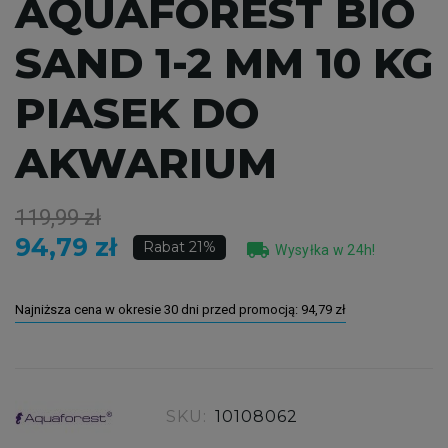
AQUAFOREST BIO
SAND 1-2 MM 10 KG
PIASEK DO
AKWARIUM
119,99 zł
94,79 zł
local_shipping
Rabat 21%
Wysyłka w 24h!
Najniższa cena w okresie 30 dni przed promocją:
94,79 zł
SKU:
10108062