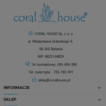
CORAL HOUSE Sp. z o. o.
ul. Władysława Grabskiego 9,
58-260 Bielawa
NIP: 8822144829
Tel. kontaktowy:
530-499-289
Tel. zwierzęta:
733-182-991
sklep@coralhouse.pl
keyboard_arrow_down
INFORMACJE
keyboard_arrow_down
SKLEP