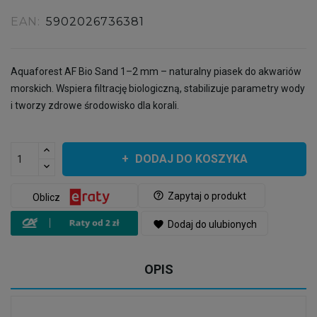
EAN:
5902026736381
Aquaforest AF Bio Sand 1–2 mm – naturalny piasek do akwariów
morskich. Wspiera filtrację biologiczną, stabilizuje parametry wody
i tworzy zdrowe środowisko dla korali.
DODAJ DO KOSZYKA
help_outline
Zapytaj o produkt
Oblicz
favorite
Dodaj do ulubionych
OPIS