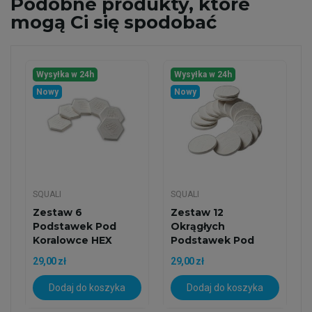
Podobne
produkty, które
mogą Ci się spodobać
Wysyłka w 24h
Wysyłka w 24h
Nowy
Nowy
SQUALI
SQUALI
Zestaw 6
Zestaw 12
Podstawek Pod
Okrągłych
Koralowce HEX
Podstawek Pod
(sześciokątnych)
Koralowce O
29,00 zł
29,00 zł
O...
Średnicy 3 Cm
Dodaj do koszyka
Dodaj do koszyka