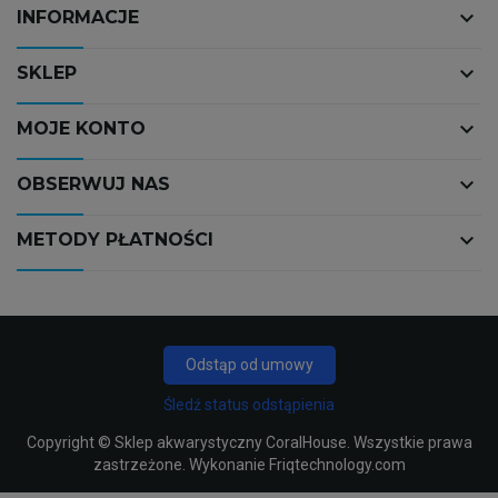
keyboard_arrow_down
INFORMACJE
keyboard_arrow_down
SKLEP
keyboard_arrow_down
MOJE KONTO
keyboard_arrow_down
OBSERWUJ NAS
keyboard_arrow_down
METODY PŁATNOŚCI
Odstąp od umowy
Śledź status odstąpienia
Copyright ©
Sklep akwarystyczny CoralHouse
. Wszystkie prawa
zastrzeżone. Wykonanie
Friqtechnology.com