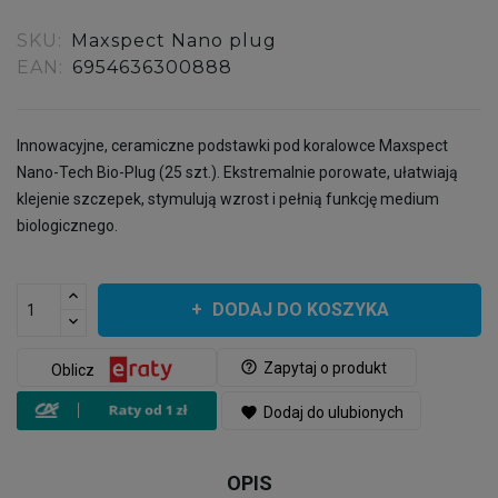
SKU:
Maxspect Nano plug
EAN:
6954636300888
Innowacyjne, ceramiczne podstawki pod koralowce Maxspect
Nano-Tech Bio-Plug (25 szt.). Ekstremalnie porowate, ułatwiają
klejenie szczepek, stymulują wzrost i pełnią funkcję medium
biologicznego.
DODAJ DO KOSZYKA
help_outline
Zapytaj o produkt
Oblicz
favorite
Dodaj do ulubionych
OPIS