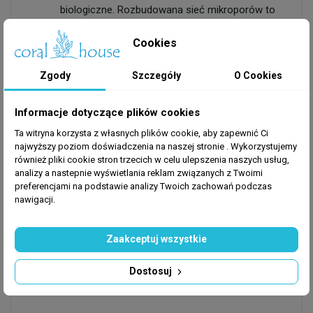
biologiczne. Rozbudowana sieć mikroporów to
idealne siedlisko do namnażania pożytecznych
Cookies
kolonii bakterii oczyszczających wodę w
akwarium.
Zgody
Szczegóły
O Cookies
Stymulacja wzrostu:
Badania i testy
przeprowadzone przez producenta wykazują,
że specyficzna struktura Bio-Plug pozytywnie
Informacje dotyczące plików cookies
wpływa na stymulację naturalnego wzrostu
Ta witryna korzysta z własnych plików cookie, aby zapewnić Ci
koralowców oblewających podstawkę (tzw.
najwyższy poziom doświadczenia na naszej stronie . Wykorzystujemy
również pliki cookie stron trzecich w celu ulepszenia naszych usług,
"oblewanie bazy").
analizy a nastepnie wyświetlania reklam związanych z Twoimi
Bezpieczeństwo i uniwersalność:
Produkt
preferencjami na podstawie analizy Twoich zachowań podczas
jest całkowicie obojętny chemicznie dla
nawigacji.
parametrów wody (nie wpływa na pH ani KH).
Świetnie sprawdzi się zarówno w akwarystyce
Zaakceptuj wszystkie
morskiej, jak i słodkowodnej, gdzie może być
używany do mocowania roślin epifitycznych (np.
Dostosuj
mchów, anubiasów, bucephalandr).