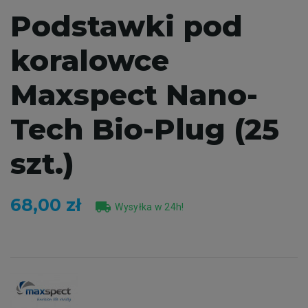
Podstawki pod
koralowce
Maxspect Nano-
Tech Bio-Plug (25
szt.)
68,00 zł
local_shipping
Wysyłka w 24h!