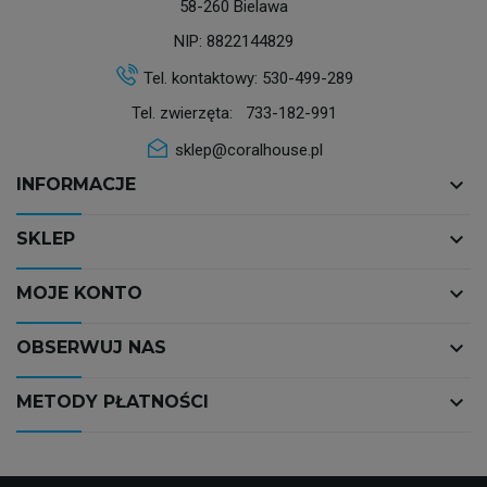
58-260 Bielawa
NIP: 8822144829
Tel. kontaktowy:
530-499-289
Tel. zwierzęta:
733-182-991
sklep@coralhouse.pl
keyboard_arrow_down
INFORMACJE
keyboard_arrow_down
SKLEP
keyboard_arrow_down
MOJE KONTO
keyboard_arrow_down
OBSERWUJ NAS
keyboard_arrow_down
METODY PŁATNOŚCI