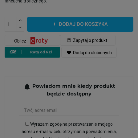
łańcucha troficznego.
DODAJ DO KOSZYKA
help_outline
Zapytaj o produkt
Oblicz
favorite
Dodaj do ulubionych
notifications
Powiadom mnie kiedy produkt
będzie dostępny
Wyrażam zgodę na przetwarzanie mojego
adresu e-mail w celu otrzymania powiadomienia,