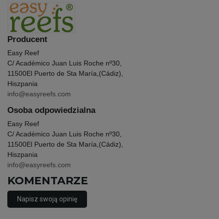
Producent
Easy Reef
C/ Académico Juan Luis Roche nº30,
11500
El Puerto de Sta María,(Cádiz),
Hiszpania
info@easyreefs.com
Osoba odpowiedzialna
Easy Reef
C/ Académico Juan Luis Roche nº30,
11500
El Puerto de Sta María,(Cádiz),
Hiszpania
info@easyreefs.com
KOMENTARZE
Napisz swoją opinię