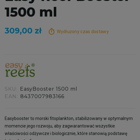
1500 ml
309,00 zł
timer
Wydłużony czas dostawy
SKU:
EasyBooster 1500 ml
EAN:
8437007983166
Easybooster to morski fitoplankton, stabilizowany w optymalnym
momencie jego rozwoju, aby zagwarantować wszystkie
właściwości odżywcze i biologicznie, które stanowią podstawę