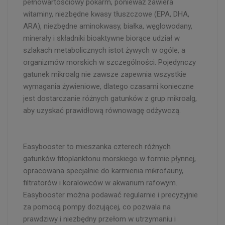
pełnowartościowy pokarm, ponieważ zawiera
witaminy, niezbędne kwasy tłuszczowe (EPA, DHA,
ARA), niezbędne aminokwasy, białka, węglowodany,
minerały i składniki bioaktywne biorące udział w
szlakach metabolicznych istot żywych w ogóle, a
organizmów morskich w szczególności. Pojedynczy
gatunek mikroalg nie zawsze zapewnia wszystkie
wymagania żywieniowe, dlatego czasami konieczne
jest dostarczanie różnych gatunków z grup mikroalg,
aby uzyskać prawidłową równowagę odżywczą.
Easybooster to mieszanka czterech różnych
gatunków fitoplanktonu morskiego w formie płynnej,
opracowana specjalnie do karmienia mikrofauny,
filtratorów i koralowców w akwarium rafowym.
Easybooster można podawać regularnie i precyzyjnie
za pomocą pompy dozującej, co pozwala na
prawdziwy i niezbędny przełom w utrzymaniu i