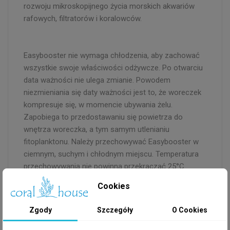
rozwoju mikroskopijnego życia morskich akwariów
rafowych, filtratorów i koralowców.
Easybooster nie wymaga chłodzenia, aby zachować
wszystkie swoje właściwości odżywcze. Po otwarciu
data ważności nie ulega zmianie. Powodem
niezmieniania się daty ważności jest to, że woreczek
kompresuje się, w momencie ubywania żelu.
Zapobiega to przedostawaniu się powietrza do
wnętrza woreczka, a tym samym utlenianiu
fitoplanktonu. Należy przechowywać Easybooster w
ciemnym, suchym i chłodnym miejscu. Temperatura
przechowywania nie powinna przekraczać 25°C.
Latem, jeśli temperatury są wyższe, zaleca się
Cookies
przechowywanie w klimatyzowanym i zaciemnionym
pomieszczeniu.
Zgody
Szczegóły
O Cookies