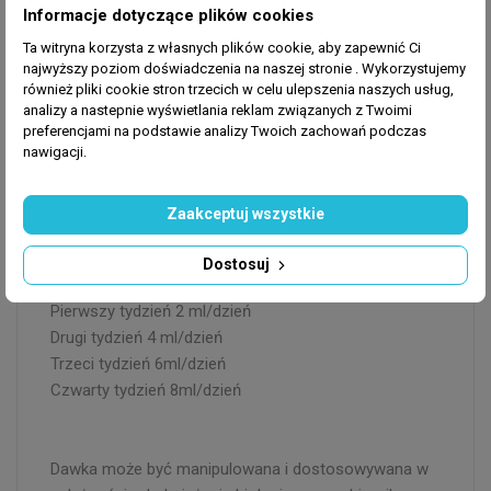
Informacje dotyczące plików cookies
Dawkowanie Easy Reef Booster 25
Ta witryna korzysta z własnych plików cookie, aby zapewnić Ci
najwyższy poziom doświadczenia na naszej stronie . Wykorzystujemy
również pliki cookie stron trzecich w celu ulepszenia naszych usług,
Dawkowanie różni się nieznacznie w zależności od
analizy a nastepnie wyświetlania reklam związanych z Twoimi
obciążenia organizmami w akwarium. Ogólnie rzecz
preferencjami na podstawie analizy Twoich zachowań podczas
nawigacji.
biorąc, ustala się to pomiędzy 8 ml/dzień a 16
ml/dzień dla akwarium o pojemności brutto 1000
litrów. Dawka powinna być zwiększana regularnie w
Zaakceptuj wszystkie
następujący sposób:
Dostosuj
Pierwszy tydzień 2 ml/dzień
Drugi tydzień 4 ml/dzień
Trzeci tydzień 6ml/dzień
Czwarty tydzień 8ml/dzień
Dawka może być manipulowana i dostosowywana w