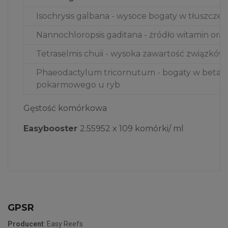
Isochrysis galbana - wysoce bogaty w tłuszcze o
Nannochloropsis gaditana - źródło witamin ora
Tetraselmis chuii - wysoka zawartość związków
Phaeodactylum tricornutum - bogaty w beta-g
pokarmowego u ryb
Gęstość komórkowa
Easybooster
2.55952 x 10
9 komórki
/ ml
GPSR
Producent
: Easy Reefs