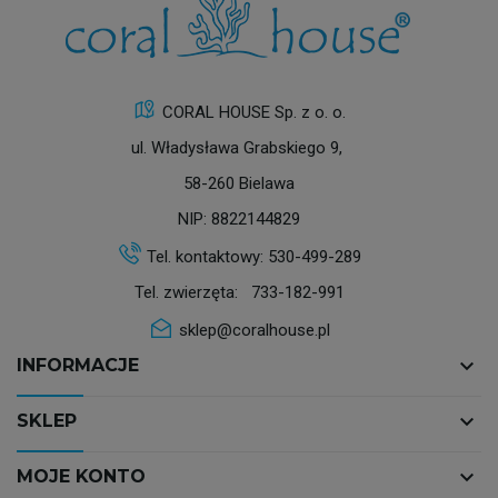
CORAL HOUSE Sp. z o. o.
ul. Władysława Grabskiego 9,
58-260 Bielawa
NIP: 8822144829
Tel. kontaktowy:
530-499-289
Tel. zwierzęta:
733-182-991
sklep@coralhouse.pl
keyboard_arrow_down
INFORMACJE
keyboard_arrow_down
SKLEP
keyboard_arrow_down
MOJE KONTO