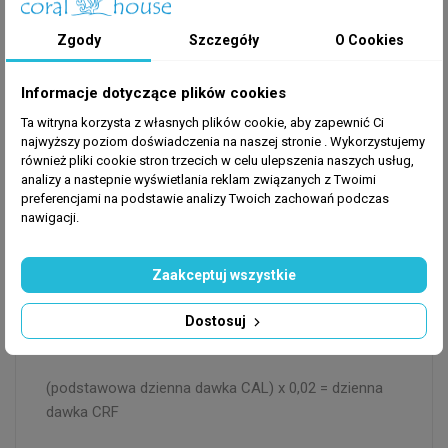
- Pobudza wzrost i zabarwienie koralowców.
Zgody
Szczegóły
O Cookies
- Zawiera zarówno płynne, jak i stałe pożywienie.
- Pomocny w tworzeniu zróżnicowanego środowiska
Informacje dotyczące plików cookies
rafy mikroorganizmów.
- Zawiera aminokwasy, witaminy, kwasy tłuszczowe i
Ta witryna korzysta z własnych plików cookie, aby zapewnić Ci
najwyższy poziom doświadczenia na naszej stronie . Wykorzystujemy
mikroelementy.
również pliki cookie stron trzecich w celu ulepszenia naszych usług,
- Pomaga naprawić przyczynę "efektu zazielenienia",
analizy a nastepnie wyświetlania reklam związanych z Twoimi
co prowadzi do poprawy bartw pigmentów.
preferencjami na podstawie analizy Twoich zachowań podczas
nawigacji.
Dawkowanie:
Zaakceptuj wszystkie
Energicznie wstrząsnąć!
Dawka 0,02 ml na każdy 1
ml podstawowej dawki dobowej CAL.
Najlepiej
Dostosuj
późnym wieczorem!
(podstawowa dzienna dawka CAL) x 0,02 = dzienna
dawka CRF