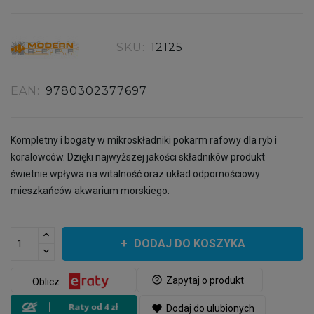
SKU:
12125
EAN:
9780302377697
Kompletny i bogaty w mikroskładniki pokarm rafowy dla ryb i
koralowców. Dzięki najwyższej jakości składników produkt
świetnie wpływa na witalność oraz układ odpornościowy
mieszkańców akwarium morskiego.
DODAJ DO KOSZYKA
help_outline
Zapytaj o produkt
Oblicz
favorite
Dodaj do ulubionych