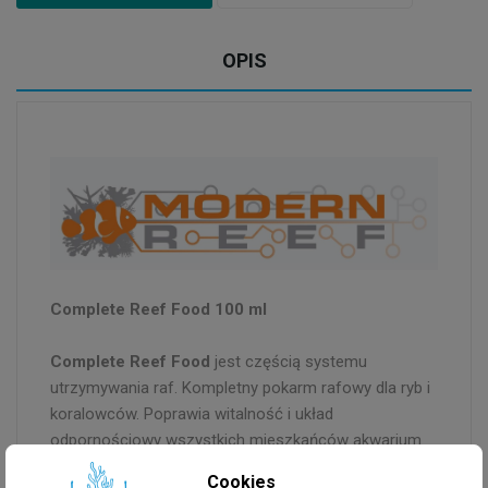
OPIS
Complete Reef Food 100 ml
Complete Reef Food
jest częścią systemu
utrzymywania raf. Kompletny pokarm rafowy dla ryb i
koralowców. Poprawia witalność i układ
odpornościowy wszystkich mieszkańców akwarium
morskiego.
Cookies