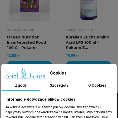
OCEAN NUTRITION
KORALLEN ZUCHT
Ocean Nutrition
Korallen Zucht Amino
Invertebrated Food
Acid LPS 100ml -
100 G - Pokarm
Pokarm Z...
Mrożony
12,00 zł
79,99 zł
Dodaj do koszyka
Dodaj do koszyka
Cookies
Zgody
Szczegóły
O Cookies
Wysyłka w 24h
Wysyłka w 24h
FILTRUJ
Informacje dotyczące plików cookies
Ta witryna korzysta z własnych plików cookie, aby zapewnić Ci
najwyższy poziom doświadczenia na naszej stronie . Wykorzystujemy
również pliki cookie stron trzecich w celu ulepszenia naszych usług,