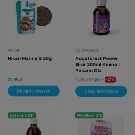
HIKARI
AQUAFOREST
Hikari Marine S 50g
Aquaforest Power
Elixir 200ml Amino I
Pokarm Dla
Koralowców
21,99 zł
51,33 zł
64,98 zł
-21%
Dodaj do koszyka
Dodaj do koszyka
Wysyłka w 24h
Wysyłka w 24h