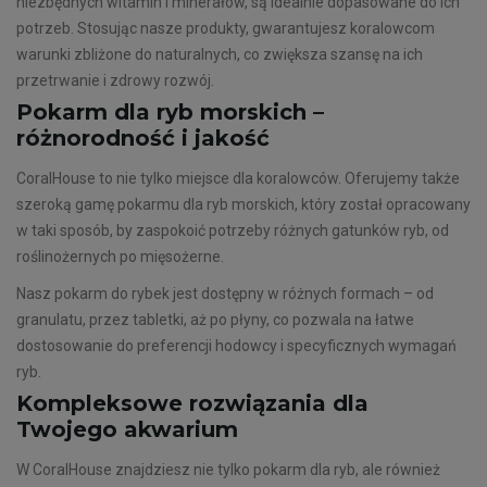
niezbędnych witamin i minerałów, są idealnie dopasowane do ich
potrzeb. Stosując nasze produkty, gwarantujesz koralowcom
warunki zbliżone do naturalnych, co zwiększa szansę na ich
przetrwanie i zdrowy rozwój.
Pokarm dla ryb morskich –
różnorodność i jakość
CoralHouse to nie tylko miejsce dla koralowców. Oferujemy także
szeroką gamę pokarmu dla ryb morskich, który został opracowany
w taki sposób, by zaspokoić potrzeby różnych gatunków ryb, od
roślinożernych po mięsożerne.
Nasz pokarm do rybek jest dostępny w różnych formach – od
granulatu, przez tabletki, aż po płyny, co pozwala na łatwe
dostosowanie do preferencji hodowcy i specyficznych wymagań
ryb.
Kompleksowe rozwiązania dla
Twojego akwarium
W CoralHouse znajdziesz nie tylko pokarm dla ryb, ale również