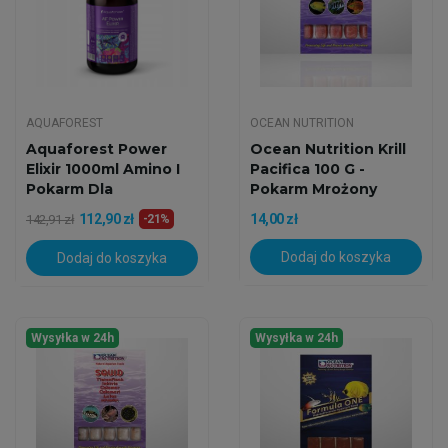
AQUAFOREST
OCEAN NUTRITION
Aquaforest Power
Ocean Nutrition Krill
Elixir 1000ml Amino I
Pacifica 100 G -
Pokarm Dla
Pokarm Mrożony
Koralowców
112,90 zł
14,00 zł
142,91 zł
-21%
Dodaj do koszyka
Dodaj do koszyka
Wysyłka w 24h
Wysyłka w 24h