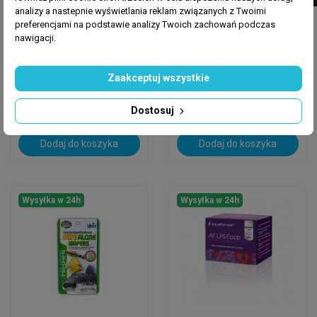
analizy a nastepnie wyświetlania reklam związanych z Twoimi
preferencjami na podstawie analizy Twoich zachowań podczas
nawigacji.
OCEAN NUTRITION
OCEAN NUTRITION
Ocean Nutrition
Ocean Nutrition
Zaakceptuj wszystkie
Spinach 100 G -
Chopped Mussel 100
Pokarm Mrożony
G - Pokarm Mrożony
Dostosuj
12,00 zł
14,50 zł
Dodaj do koszyka
Dodaj do koszyka
Wysyłka w 24h
Wysyłka w 24h