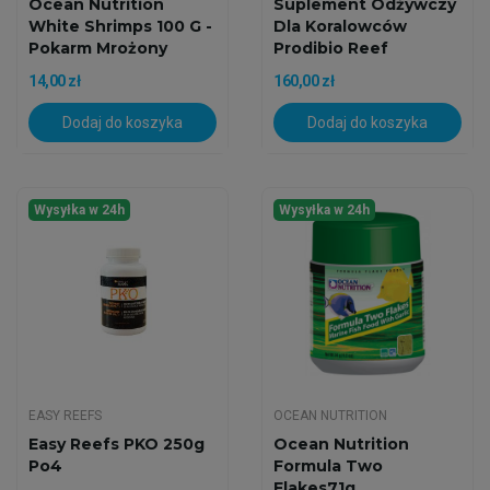
Ocean Nutrition
Suplement Odżywczy
White Shrimps 100 G -
Dla Koralowców
Pokarm Mrożony
Prodibio Reef
Booster...
14,00 zł
160,00 zł
Dodaj do koszyka
Dodaj do koszyka
Wysyłka w 24h
Wysyłka w 24h
EASY REEFS
OCEAN NUTRITION
Easy Reefs PKO 250g
Ocean Nutrition
Po4
Formula Two
Flakes71g