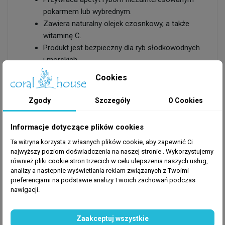
pokarmem lub wybrednym.
Zawiera naturalny olejek czosnkowy, a także
witaminę C.
Produkt jest bezpieczny dla ryb słodkowodnych
i morskich.
Nie ma ryzyka przedawkowania.
Cookies
Sposób użycia:
Zgody
Szczegóły
O Cookies
Przed użyciem wstrząsnąć. Namoczyć pokarm
w preparacie przed karmieniem ryb.
Informacje dotyczące plików cookies
Ta witryna korzysta z własnych plików cookie, aby zapewnić Ci
najwyższy poziom doświadczenia na naszej stronie . Wykorzystujemy
również pliki cookie stron trzecich w celu ulepszenia naszych usług,
analizy a nastepnie wyświetlania reklam związanych z Twoimi
preferencjami na podstawie analizy Twoich zachowań podczas
nawigacji.
Zaakceptuj wszystkie
GPSR