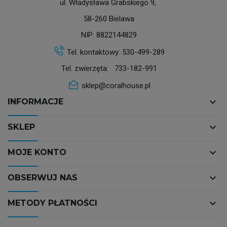
ul. Władysława Grabskiego 9,
58-260 Bielawa
NIP: 8822144829
Tel. kontaktowy:
530-499-289
Tel. zwierzęta:
733-182-991
sklep@coralhouse.pl
keyboard_arrow_down
INFORMACJE
keyboard_arrow_down
SKLEP
keyboard_arrow_down
MOJE KONTO
keyboard_arrow_down
OBSERWUJ NAS
keyboard_arrow_down
METODY PŁATNOŚCI