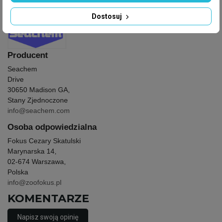
Producent
: Seachem
Dostosuj
Producent
Seachem
Drive
30650 Madison GA,
Stany Zjednoczone
info@seachem.com
Osoba odpowiedzialna
Fokus Cezary Skatulski
Marynarska 14,
02-674 Warszawa,
Polska
info@zoofokus.pl
KOMENTARZE
Napisz swoją opinię