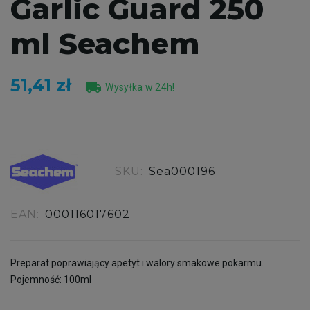
Garlic Guard 250
ml Seachem
51,41 zł
local_shipping
Wysyłka w 24h!
SKU:
Sea000196
EAN:
000116017602
Preparat poprawiający apetyt i walory smakowe pokarmu.
Pojemność: 100ml