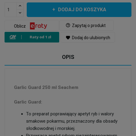
DODAJ DO KOSZYKA
help_outline
Zapytaj o produkt
Oblicz
favorite
Dodaj do ulubionych
OPIS
Garlic Guard 250 ml Seachem
Garlic Guard:
To preparat poprawiający apetyt ryb i walory
smakowe pokarmu, przeznaczony dla obsady
słodkowodnej i morskiej.
Przywraca apetyt rybom niezainteresowanym