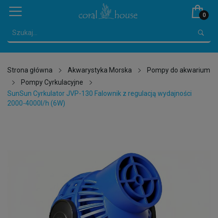
0
Strona główna
Akwarystyka Morska
Pompy do akwarium
Pompy Cyrkulacyjne
SunSun Cyrkulator JVP-130 Falownik z regulacją wydajności
2000-4000l/h (6W)