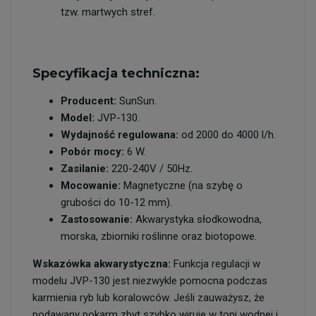
tzw. martwych stref.
Specyfikacja techniczna:
Producent:
SunSun.
Model:
JVP-130.
Wydajność regulowana:
od 2000 do 4000 l/h.
Pobór mocy:
6 W.
Zasilanie:
220-240V / 50Hz.
Mocowanie:
Magnetyczne (na szybę o
grubości do 10-12 mm).
Zastosowanie:
Akwarystyka słodkowodna,
morska, zbiorniki roślinne oraz biotopowe.
Wskazówka akwarystyczna:
Funkcja regulacji w
modelu JVP-130 jest niezwykle pomocna podczas
karmienia ryb lub koralowców. Jeśli zauważysz, że
podawany pokarm zbyt szybko wiruje w toni wodnej i