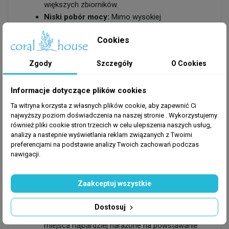
większych zbiorników.
Niski pobór mocy:
Mimo wysokiej
elastyczności i maksymalnej wydajności aż
Cookies
4000 l/h, pompa zużywa zaledwie 6 W energii
elektrycznej, co czyni ją urządzeniem niezwykle
Zgody
Szczegóły
O Cookies
ekonomicznym w codziennej, całodobowej
eksploatacji.
Stabilny montaż magnetyczny:
Urządzenie
Informacje dotyczące plików cookies
wyposażono w mocny magnes mocujący
Ta witryna korzysta z własnych plików cookie, aby zapewnić Ci
zamiast tradycyjnych przyssawek. Gwarantuje
najwyższy poziom doświadczenia na naszej stronie . Wykorzystujemy
również pliki cookie stron trzecich w celu ulepszenia naszych usług,
to perfekcyjne trzymanie na szybie akwarium i
analizy a nastepnie wyświetlania reklam związanych z Twoimi
eliminuje ryzyko odczepienia się pompy, co
preferencjami na podstawie analizy Twoich zachowań podczas
mogłoby doprowadzić do uszkodzenia
nawigacji.
aranżacji.
Konstrukcja przegubowa 3D:
Specjalny
Zaakceptuj wszystkie
przegub kulowy pozwala na obrót głowicy w
pełnym zakresie 360 stopni. Daje to pełną
Dostosuj
swobodę w kierowaniu strumienia wody w
miejsca najbardziej narażone na powstawanie