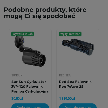
Podobne
produkty, które
mogą Ci się spodobać
Wysyłka w 24h
Wysyłka w 24h
SUNSUN
RED SEA
SunSun Cyrkulator
Red Sea Falownik
JVP-120 Falownik
ReefWave 25
Pompa Cyrkulacyjna
Do...
30,00 zł
1 319,00 zł
Dodaj do koszyka
Dodaj do koszyka