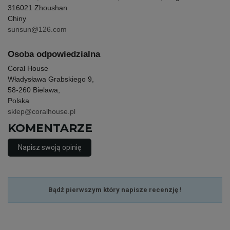
316021 Zhoushan
Chiny
sunsun@126.com
Osoba odpowiedzialna
Coral House
Władysława Grabskiego 9,
58-260 Bielawa,
Polska
sklep@coralhouse.pl
KOMENTARZE
Napisz swoją opinię
Bądź pierwszym który napisze recenzję !