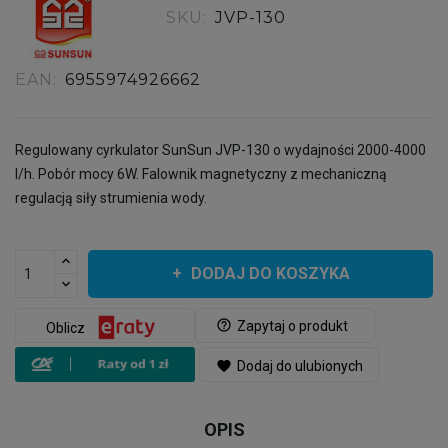
SKU:
JVP-130
EAN:
6955974926662
Regulowany cyrkulator SunSun JVP-130 o wydajności 2000-4000
l/h. Pobór mocy 6W. Falownik magnetyczny z mechaniczną
regulacją siły strumienia wody.
DODAJ DO KOSZYKA
help_outline
Zapytaj o produkt
Oblicz
favorite
Dodaj do ulubionych
OPIS