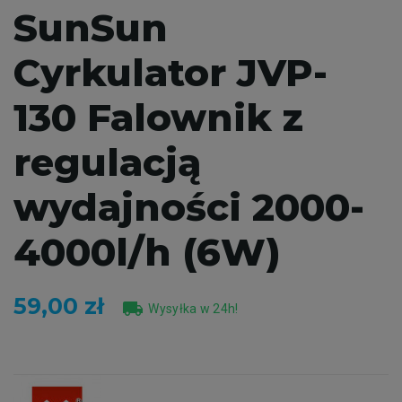
SunSun
Cyrkulator JVP-
130 Falownik z
regulacją
wydajności 2000-
4000l/h (6W)
59,00 zł
local_shipping
Wysyłka w 24h!