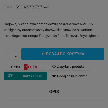
EAN:
5904378737146
Flagowa, 5-kanałowa pompa dozująca Aqua Nova NMDP-5.
Inteligentny automatyczny dozownik płynów do akwarium
morskiego i roślinnego. Precyzja do 1 ml, 5 niezależnych głowic.
DODAJ DO KOSZYKA
help_outline
Zapytaj o produkt
Oblicz
favorite
Dodaj do ulubionych
OPIS