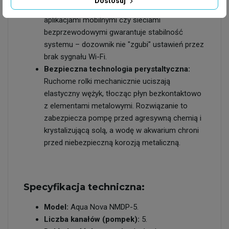
Dostosuj
urządzeniu. Brak konieczności parowania z
aplikacjami mobilnymi czy sieciami
bezprzewodowymi gwarantuje stabilność
systemu – dozownik nie "zgubi" ustawień przez
brak sygnału Wi-Fi.
Bezpieczna technologia perystaltyczna:
Ruchome rolki mechanicznie uciszają
elastyczny wężyk, tłocząc płyn bezkontaktowo
z elementami metalowymi. Rozwiązanie to
zabezpiecza pompę przed agresywną chemią i
krystalizującą solą, a wodę w akwarium chroni
przed niebezpieczną korozją metaliczną.
Specyfikacja techniczna:
Model:
Aqua Nova NMDP-5.
Liczba kanałów (pompek):
5.