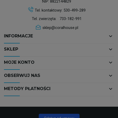
NIP: 8822144829
Tel. kontaktowy:
530-499-289
Tel. zwierzęta:
733-182-991
sklep@coralhouse.pl
keyboard_arrow_down
INFORMACJE
keyboard_arrow_down
SKLEP
keyboard_arrow_down
MOJE KONTO
keyboard_arrow_down
OBSERWUJ NAS
keyboard_arrow_down
METODY PŁATNOŚCI