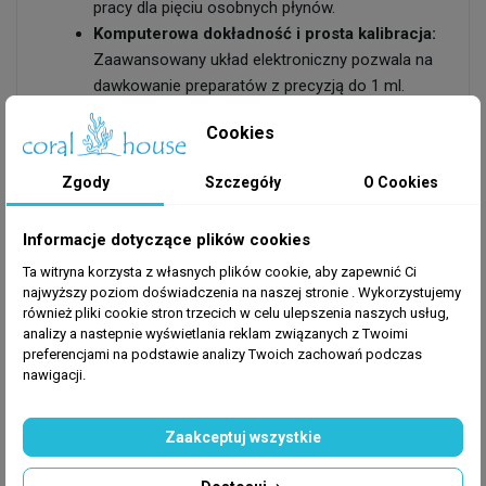
pracy dla pięciu osobnych płynów.
Komputerowa dokładność i prosta kalibracja:
Zaawansowany układ elektroniczny pozwala na
dawkowanie preparatów z precyzją do 1 ml.
Intuicyjny program kalibracyjny dla każdej
Cookies
głowicy z osobna gwarantuje, że podawana
objętość płynów pozostanie idealnie zgodna z
Zgody
Szczegóły
O Cookies
Twoim planem.
Elastyczne harmonogramy dawkowania:
Informacje dotyczące plików cookies
Sterownik umożliwia podawanie pojedynczej
dawki w zakresie od 1 do 9999 ml. Każda
Ta witryna korzysta z własnych plików cookie, aby zapewnić Ci
pompa może włączać się do 24 razy na dobę
najwyższy poziom doświadczenia na naszej stronie . Wykorzystujemy
również pliki cookie stron trzecich w celu ulepszenia naszych usług,
(co godzinę). Funkcja programowania przerw (w
analizy a nastepnie wyświetlania reklam związanych z Twoimi
odstępach od 1 do 30 dni) pozwala na
preferencjami na podstawie analizy Twoich zachowań podczas
automatyczne podawanie preparatów, które
nawigacji.
wymagają dozowania np. tylko raz w tygodniu.
Czytelny interfejs LCD:
Duży, podświetlany
Zaakceptuj wszystkie
ekran i intuicyjny panel sterowania ułatwiają
szybkie wprowadzanie zmian bezpośrednio na