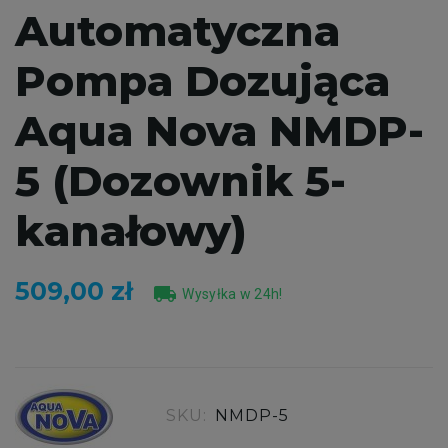
Automatyczna
Pompa Dozująca
Aqua Nova NMDP-
5 (Dozownik 5-
kanałowy)
509,00 zł
local_shipping
Wysyłka w 24h!
SKU:
NMDP-5