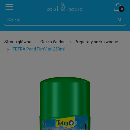
0
Strona główna
Oczko Wodne
Preparaty oczko wodne
TETRA Pond FishVital 250ml