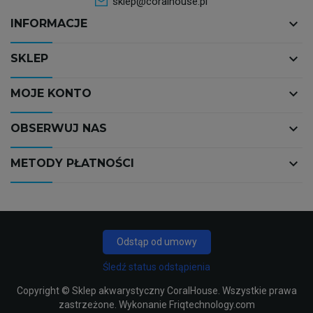
sklep@coralhouse.pl
keyboard_arrow_down
INFORMACJE
keyboard_arrow_down
SKLEP
keyboard_arrow_down
MOJE KONTO
keyboard_arrow_down
OBSERWUJ NAS
keyboard_arrow_down
METODY PŁATNOŚCI
Odstąp od umowy
Śledź status odstąpienia
Copyright ©
Sklep akwarystyczny CoralHouse
. Wszystkie prawa
zastrzeżone. Wykonanie
Friqtechnology.com