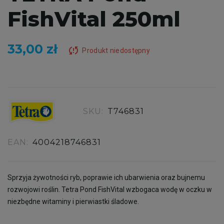
FishVital 250ml
33,00 zł
sync_problem
Produkt niedostępny
SKU:
T746831
EAN:
4004218746831
Sprzyja żywotności ryb, poprawie ich ubarwienia oraz bujnemu
rozwojowi roślin. Tetra Pond FishVital wzbogaca wodę w oczku w
niezbędne witaminy i pierwiastki śladowe.