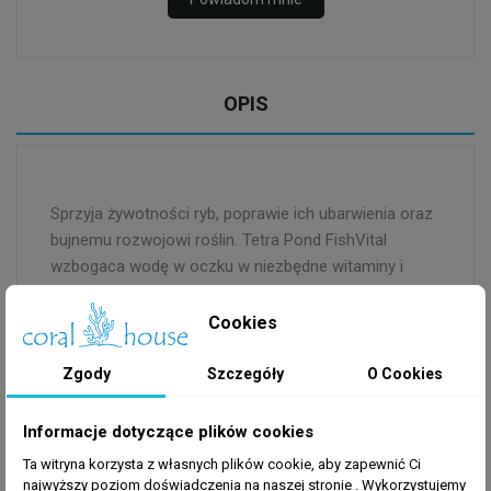
OPIS
Sprzyja żywotności ryb, poprawie ich ubarwienia oraz
bujnemu rozwojowi roślin. Tetra Pond FishVital
wzbogaca wodę w oczku w niezbędne witaminy i
pierwiastki śladowe.
Cookies
Szczegóły:
Zgody
Szczegóły
O Cookies
Sprzyja żywotności i jaskrawemu ubarwieniu
ryb, szczególnie po okresie spoczynku
Informacje dotyczące plików cookies
Wzbogaca wodę w oczku w niezbędne
Ta witryna korzysta z własnych plików cookie, aby zapewnić Ci
witaminy i pierwiastki śladowe
najwyższy poziom doświadczenia na naszej stronie . Wykorzystujemy