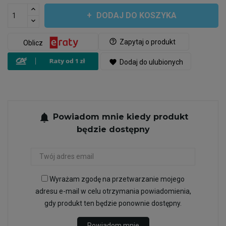
DODAJ DO KOSZYKA
help_outline
Zapytaj o produkt
Oblicz
favorite
Dodaj do ulubionych
notifications
Powiadom mnie kiedy produkt
będzie dostępny
Wyrażam zgodę na przetwarzanie mojego
adresu e-mail w celu otrzymania powiadomienia,
gdy produkt ten będzie ponownie dostępny.
Powiadom mnie