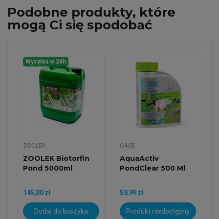
Podobne
produkty, które
mogą Ci się spodobać
Wysyłka w 24h
ZOOLEK
OASE
ZOOLEK Biotorfin
AquaActiv
Pond 5000ml
PondClear 500 Ml
145,80 zł
59,99 zł
Dodaj do koszyka
Produkt niedostępny