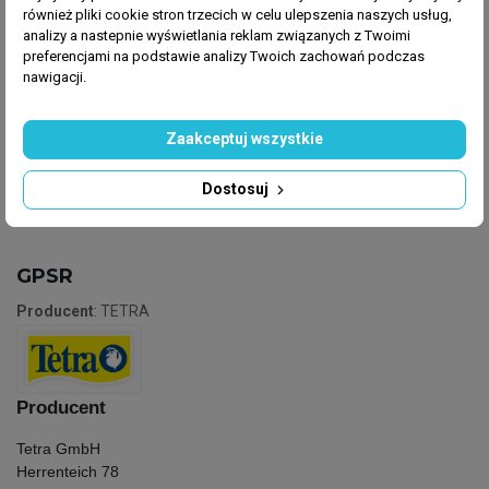
Zawiera witaminę B oraz aktywny jod
również pliki cookie stron trzecich w celu ulepszenia naszych usług,
Poprawia samopoczucie ryb
analizy a nastepnie wyświetlania reklam związanych z Twoimi
Sprzyja wzrostowi roślin i namnażaniu się
preferencjami na podstawie analizy Twoich zachowań podczas
nawigacji.
ważnych bakterii filtracyjnych
Poprawia jakość wody
Zaakceptuj wszystkie
Dostosuj
GPSR
Producent
: TETRA
Producent
Tetra GmbH
Herrenteich 78