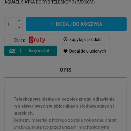
AQUAEL SIATKA DO RYB TELESKOP 3 (7,5X6CM)
DODAJ DO KOSZYKA
help_outline
Zapytaj o produkt
Oblicz
favorite
Dodaj do ulubionych
OPIS
Teleskopowa siatka do bezpiecznego odławiania
ryb akwariowych w zbiornikach słodkowodnych i
morskich.
Delikatny materiał z którego została wykonana, chroni
wrażliwą skórę ryb przed urazami mechanicznymi.