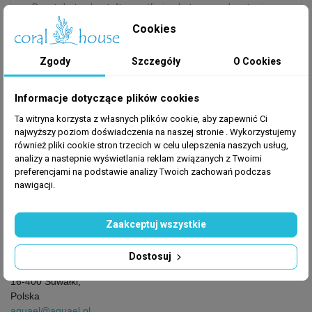
Prostokątny kształt umożliwia skuteczne chwytanie
ryb nawet w narożnikach akwarium.
Cookies
Teleskop umożliwi regulację długości ramienia
Zgody
Szczegóły
O Cookies
Informacje dotyczące plików cookies
Ta witryna korzysta z własnych plików cookie, aby zapewnić Ci
najwyższy poziom doświadczenia na naszej stronie . Wykorzystujemy
również pliki cookie stron trzecich w celu ulepszenia naszych usług,
GPSR
analizy a nastepnie wyświetlania reklam związanych z Twoimi
Producent
: Aquael
preferencjami na podstawie analizy Twoich zachowań podczas
nawigacji.
Zaakceptuj wszystkie
Producent
Aquael
Dostosuj
Dubowo Drugie 35,
16-400 Suwałki,
Polska
aquael@aquael.pl