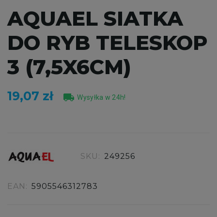
AQUAEL SIATKA
DO RYB TELESKOP
3 (7,5X6CM)
19,07 zł
local_shipping
Wysyłka w 24h!
SKU:
249256
EAN:
5905546312783