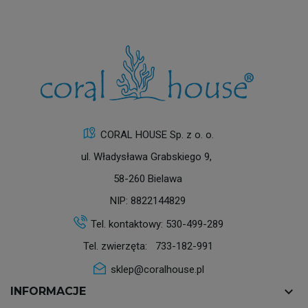
CORAL HOUSE Sp. z o. o.
ul. Władysława Grabskiego 9,
58-260 Bielawa
NIP: 8822144829
Tel. kontaktowy:
530-499-289
Tel. zwierzęta:
733-182-991
sklep@coralhouse.pl
keyboard_arrow_down
INFORMACJE