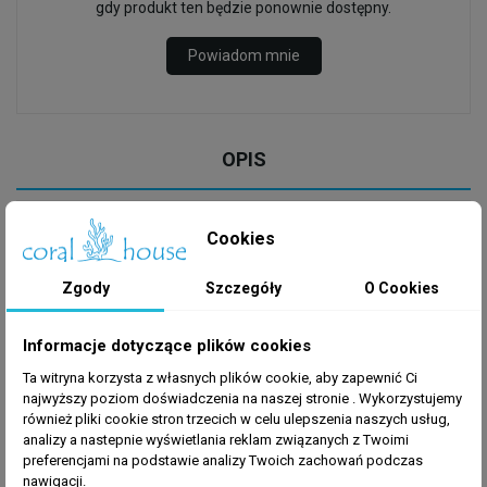
gdy produkt ten będzie ponownie dostępny.
Powiadom mnie
OPIS
Cookies
Teleskopowa siatka do bezpiecznego odławiania
Zgody
Szczegóły
O Cookies
ryb akwariowych w zbiornikach słodkowodnych i
morskich.
Informacje dotyczące plików cookies
Delikatny materiał z którego została wykonana, chroni
wrażliwą skórę ryb przed urazami mechanicznymi.
Ta witryna korzysta z własnych plików cookie, aby zapewnić Ci
Prostokątny kształt umożliwia skuteczne chwytanie
najwyższy poziom doświadczenia na naszej stronie . Wykorzystujemy
również pliki cookie stron trzecich w celu ulepszenia naszych usług,
ryb nawet w narożnikach akwarium.
analizy a nastepnie wyświetlania reklam związanych z Twoimi
Teleskop umożliwi regulację długości ramienia
preferencjami na podstawie analizy Twoich zachowań podczas
nawigacji.