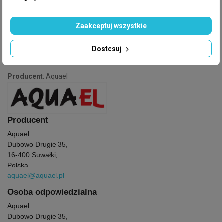
Zaakceptuj wszystkie
Dostosuj
GPSR
Producent
: Aquael
Producent
Aquael
Dubowo Drugie 35,
16-400 Suwałki,
Polska
aquael@aquael.pl
Osoba odpowiedzialna
Aquael
Dubowo Drugie 35,