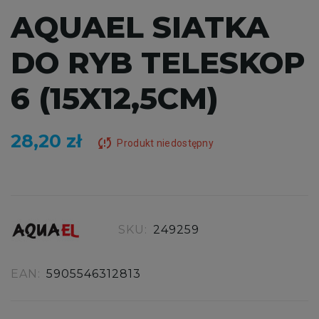
AQUAEL SIATKA
DO RYB TELESKOP
6 (15X12,5CM)
28,20 zł
sync_problem
Produkt niedostępny
SKU:
249259
EAN:
5905546312813