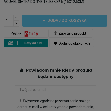
AQUAEL SIATKA DO RYB TELESKOP 6 (15X12,5CM)
DODAJ DO KOSZYKA
help_outline
Zapytaj o produkt
Oblicz
favorite
Dodaj do ulubionych
notifications
Powiadom mnie kiedy produkt
będzie dostępny
Wyrażam zgodę na przetwarzanie mojego
adresu e-mail w celu otrzymania powiadomienia,