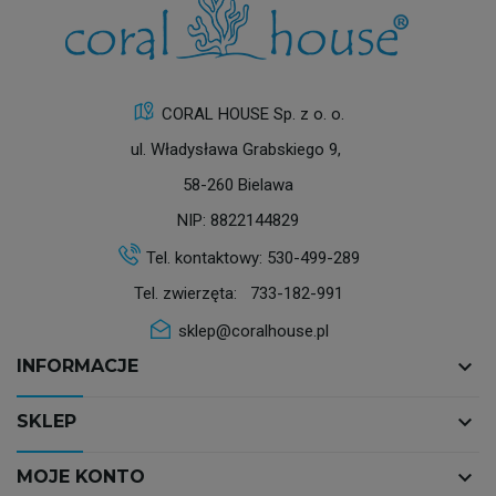
CORAL HOUSE Sp. z o. o.
ul. Władysława Grabskiego 9,
58-260 Bielawa
NIP: 8822144829
Tel. kontaktowy:
530-499-289
Tel. zwierzęta:
733-182-991
sklep@coralhouse.pl
keyboard_arrow_down
INFORMACJE
keyboard_arrow_down
SKLEP
keyboard_arrow_down
MOJE KONTO