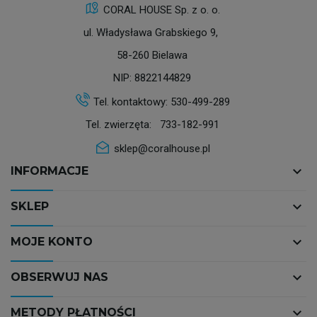
CORAL HOUSE Sp. z o. o.
ul. Władysława Grabskiego 9,
58-260 Bielawa
NIP: 8822144829
Tel. kontaktowy:
530-499-289
Tel. zwierzęta:
733-182-991
sklep@coralhouse.pl
keyboard_arrow_down
INFORMACJE
keyboard_arrow_down
SKLEP
keyboard_arrow_down
MOJE KONTO
keyboard_arrow_down
OBSERWUJ NAS
keyboard_arrow_down
METODY PŁATNOŚCI