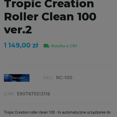
Tropic Creation
Roller Clean 100
ver.2
1 149,00 zł
local_shipping
Wysyłka w 24h!
SKU:
RC-100
EAN:
5907675513116
Tropic Creation roller clean 100 - to automatyczne urządzenie do