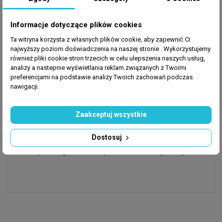
- informacja o źle założonej włókninie,
- informacja że włóknina się skończyła,
Informacje dotyczące plików cookies
- powiadomienie o nie podłączonym silniku.
Ta witryna korzysta z własnych plików cookie, aby zapewnić Ci
najwyższy poziom doświadczenia na naszej stronie . Wykorzystujemy
Regulowane uchwyty pozwalają na montaż do
również pliki cookie stron trzecich w celu ulepszenia naszych usług,
analizy a nastepnie wyświetlania reklam związanych z Twoimi
otworów przelotowych od 94mm do 108mm. Rolka
preferencjami na podstawie analizy Twoich zachowań podczas
wystarcza od 1-2 miesięcy w zależności od ustawień
nawigacji.
i zanieczyszczenia zbiornika. Standardowy wymiar
rolki to około 10cm x 40mb, max przepływ przez roller
Zaakceptuj wszystkie
5000l/h
Dostosuj
Wymiary całkowite – 18x12
x39 cm. W zestawie
kompletne gotowe urządzenie to filtracji wody.