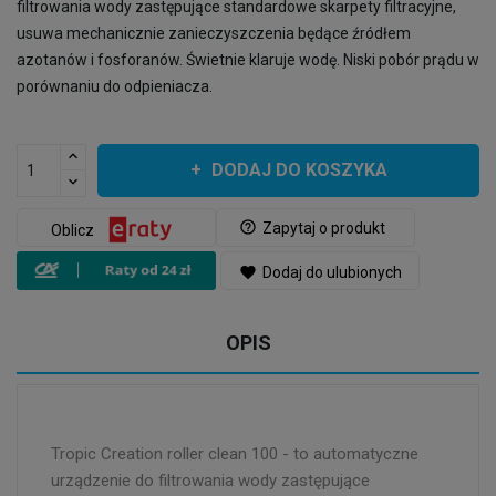
filtrowania wody zastępujące standardowe skarpety filtracyjne,
usuwa mechanicznie zanieczyszczenia będące źródłem
azotanów i fosforanów. Świetnie klaruje wodę. Niski pobór prądu w
porównaniu do odpieniacza.
DODAJ DO KOSZYKA
help_outline
Zapytaj o produkt
Oblicz
favorite
Dodaj do ulubionych
OPIS
Tropic Creation roller clean 100 - to automatyczne
urządzenie do filtrowania wody zastępujące