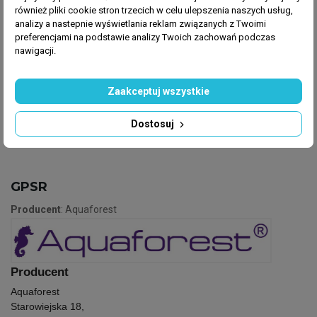
Dzięki zastosowaniu skały aquaforest proces
również pliki cookie stron trzecich w celu ulepszenia naszych usług,
analizy a nastepnie wyświetlania reklam związanych z Twoimi
dojrzewania akwarium jest szybki i mniej burzliwy niż
preferencjami na podstawie analizy Twoich zachowań podczas
przy zastosowaniu skały żywej oraz chroni naturalne
nawigacji.
środowisko przez ograniczenie niekontrolowanego
importu żywej skały.
Zaakceptuj wszystkie
Dostosuj
GPSR
Producent
: Aquaforest
Producent
Aquaforest
Starowiejska 18,