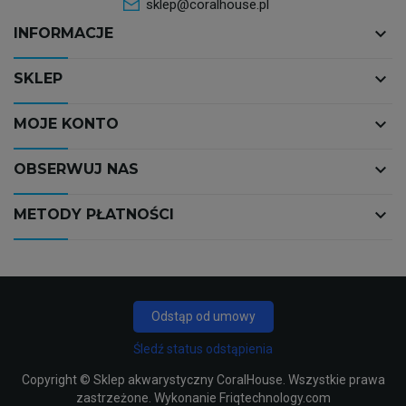
sklep@coralhouse.pl
keyboard_arrow_down
INFORMACJE
keyboard_arrow_down
SKLEP
keyboard_arrow_down
MOJE KONTO
keyboard_arrow_down
OBSERWUJ NAS
keyboard_arrow_down
METODY PŁATNOŚCI
Odstąp od umowy
Śledź status odstąpienia
Copyright ©
Sklep akwarystyczny CoralHouse
. Wszystkie prawa
zastrzeżone. Wykonanie
Friqtechnology.com