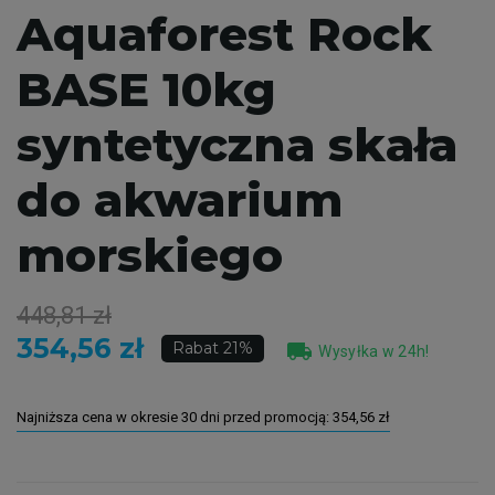
Aquaforest Rock
BASE 10kg
syntetyczna skała
do akwarium
morskiego
448,81 zł
354,56 zł
local_shipping
Rabat 21%
Wysyłka w 24h!
Najniższa cena w okresie 30 dni przed promocją:
354,56 zł