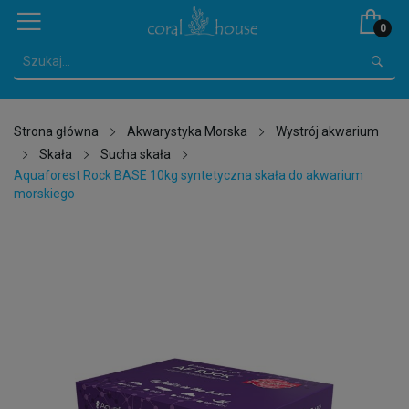
0
Strona główna
Akwarystyka Morska
Wystrój akwarium
Skała
Sucha skała
Aquaforest Rock BASE 10kg syntetyczna skała do akwarium
morskiego