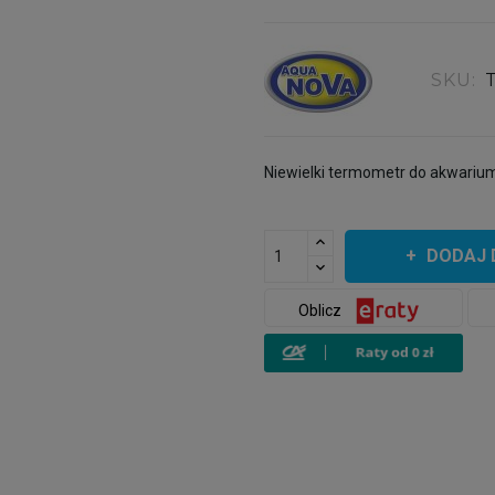
SKU:
Niewielki termometr do akwariu
DODAJ 
Oblicz