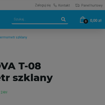
Zaloguj się
Kontakt
Panel hurtowy
0,00 zł
0
ermometr szklany
VA T-08
r szklany
 24h!