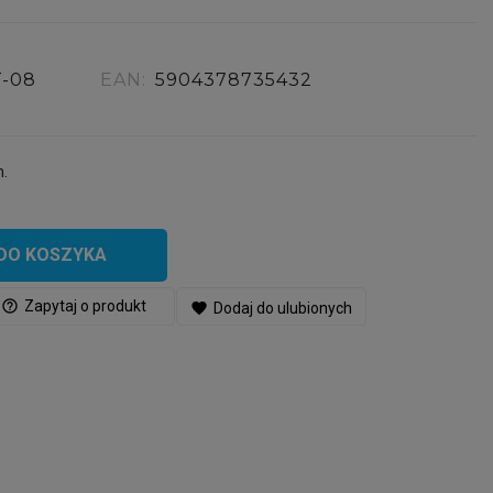
T-08
EAN:
5904378735432
m.
DO KOSZYKA
help_outline
Zapytaj o produkt
favorite
Dodaj do ulubionych