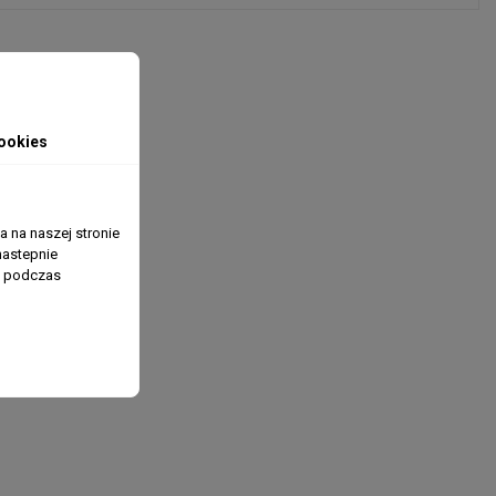
ookies
 na naszej stronie
nastepnie
ń podczas