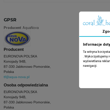
GPSR
Producent
: AquaNova
Zgo
Informacje dot
Producent
Ta witryna korzyst
EURONOVA POLSKA
. Wykorzystujemy r
wyświetlania rekl
Konojady 94B,
nawigacji.
87-330 Jabłonowo Pomorskie,
Polska
tf@aqua-nova.pl
Osoba odpowiedzialna
EURONOVA POLSKA
Konojady 94B,
87-330 Jabłonowo Pomorskie,
Polska