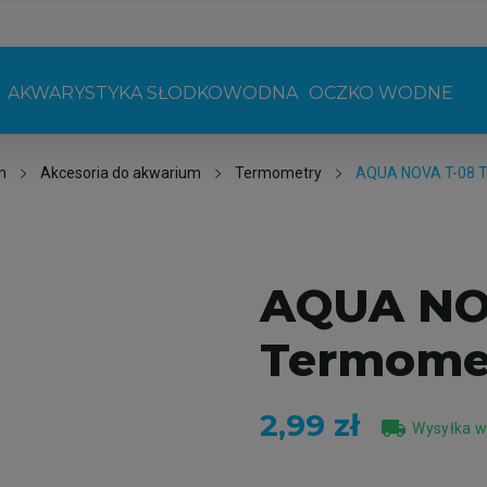
AKWARYSTYKA SŁODKOWODNA
OCZKO WODNE
m
Akcesoria do akwarium
Termometry
AQUA NOVA T-08 T
AQUA NO
Termomet
2,99 zł
local_shipping
Wysyłka w