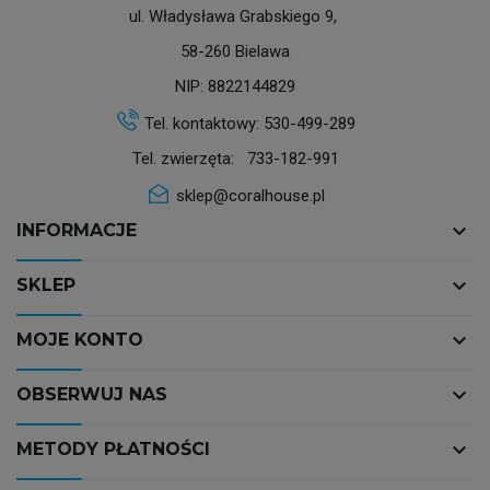
ul. Władysława Grabskiego 9,
58-260 Bielawa
NIP: 8822144829
Tel. kontaktowy:
530-499-289
Tel. zwierzęta:
733-182-991
sklep@coralhouse.pl
keyboard_arrow_down
INFORMACJE
keyboard_arrow_down
SKLEP
keyboard_arrow_down
MOJE KONTO
keyboard_arrow_down
OBSERWUJ NAS
keyboard_arrow_down
METODY PŁATNOŚCI