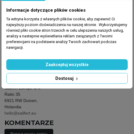
GPSR
Producent
: Salifert
Informacje dotyczące plików cookies
Ta witryna korzysta z własnych plików cookie, aby zapewnić Ci
najwyższy poziom doświadczenia na naszej stronie . Wykorzystujemy
również pliki cookie stron trzecich w celu ulepszenia naszych usług,
Producent
analizy a nastepnie wyświetlania reklam związanych z Twoimi
preferencjami na podstawie analizy Twoich zachowań podczas
Salifert Europe B.V.
nawigacji.
Ratio 35
6921 RW Duiven,
Holandia
Zaakceptuj wszystkie
hello@salifert.eu
Dostosuj
Osoba odpowiedzialna
Salifert Europe B.V.
Ratio 35
6921 RW Duiven,
Holandia
hello@salifert.eu
KOMENTARZE