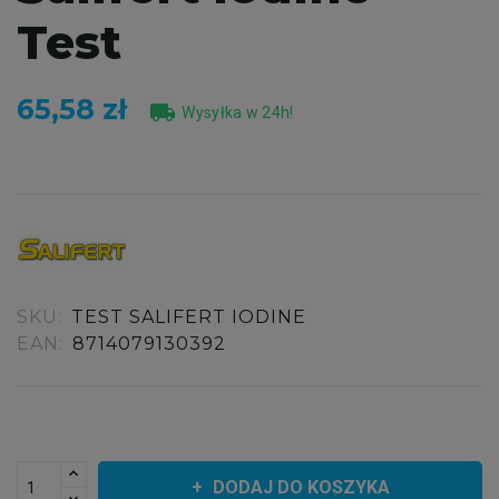
Test
65,58 zł
local_shipping
Wysyłka w 24h!
SKU:
TEST SALIFERT IODINE
EAN:
8714079130392
DODAJ DO KOSZYKA