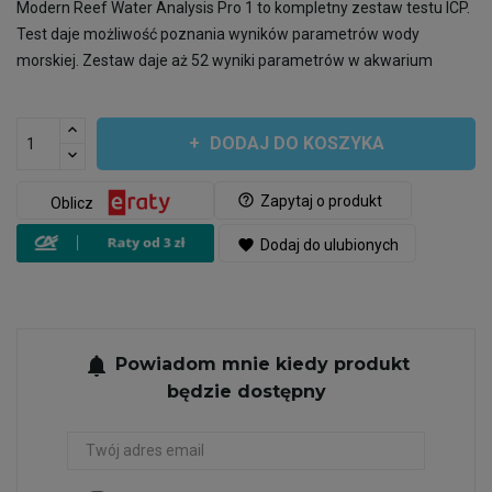
Modern Reef Water Analysis Pro 1 to kompletny zestaw testu ICP.
Test daje możliwość poznania wyników parametrów wody
morskiej. Zestaw daje aż 52 wyniki parametrów w akwarium
DODAJ DO KOSZYKA
help_outline
Zapytaj o produkt
Oblicz
favorite
Dodaj do ulubionych
notifications
Powiadom mnie kiedy produkt
będzie dostępny