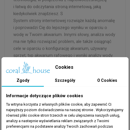
i łatwą do odczytania stroną internetową, jaką
kiedykolwiek znajdziesz. S
System strony internetowej rozwiąże każdą anomalię
i poprowadzi Cię do lepszego wyniku w oparciu o
wodę w Twoim akwarium. Innymi słowy, analiza wody
ma nie tylko rozwiązać problem, ale także osiągnąć
cele w oparciu o konfigurację akwarium, używany
sprzęt, typ akwarium rafowego i wyniki analizy wody.
Nasz system znajdzie „korekcyjną” dawkę
Cookies
parametrów, dawkę podtrzymującą dla pierwiastków,
zanieczyszczeń i pomoże Ci zdecydować, czy Twój
Zgody
Szczegóły
O Cookies
sprzęt lub produkty powinny zostać zatrzymane lub
dodane do Twojego akwarium rafowego. 52
Informacje dotyczące plików cookies
parametry akwarium rafowego Pierwsze i jedyne
laboratorium rafowe z analizą czystości wody MRNU
Ta witryna korzysta z własnych plików cookie, aby zapewnić Ci
najwyższy poziom doświadczenia na naszej stronie . Wykorzystujemy
stworzone przez Modern Reef jest dołączone bez
również pliki cookie stron trzecich w celu ulepszenia naszych usług,
dodatkowych kosztów.
analizy a nastepnie wyświetlania reklam związanych z Twoimi
Pierwsze laboratorium na żywo do interaktywnej
preferencjami na podstawie analizy Twoich zachowań podczas