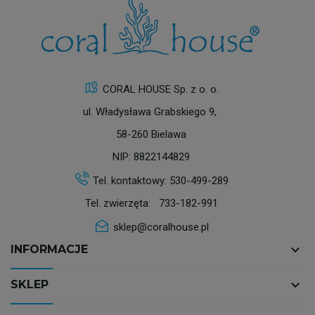
CORAL HOUSE Sp. z o. o.
ul. Władysława Grabskiego 9,
58-260 Bielawa
NIP: 8822144829
Tel. kontaktowy:
530-499-289
Tel. zwierzęta:
733-182-991
sklep@coralhouse.pl
keyboard_arrow_down
INFORMACJE
keyboard_arrow_down
SKLEP