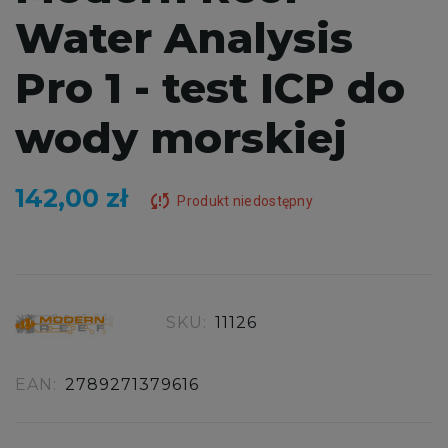
Water Analysis
Pro 1 - test ICP do
wody morskiej
142,00 zł
sync_problem
Produkt niedostępny
SKU:
11126
EAN:
2789271379616