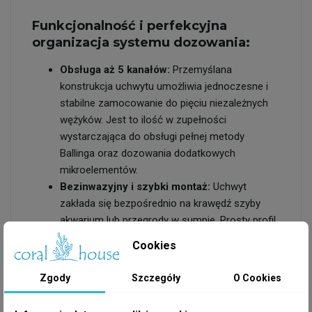
Funkcjonalność i perfekcyjna
organizacja systemu dozowania:
Obsługa aż 5 kanałów:
Przemyślana
konstrukcja uchwytu umożliwia jednoczesne i
stabilne zamocowanie do pięciu niezależnych
wężyków. Jest to ilość w zupełności
wystarczająca do obsługi pełnej metody
Ballinga oraz dozowania dodatkowych
mikroelementów.
Bezinwazyjny i szybki montaż:
Uchwyt
zakłada się bezpośrednio na krawędź szyby
akwarium lub przegrody w sumpie. Prosty profil
(Straight) sprawdza się idealnie w klasycznych
Cookies
układach przestrzeni technicznej, utrzymując
przewody w stabilnej, równej linii nad taflą wody.
Zgody
Szczegóły
O Cookies
Uniwersalna kompatybilność:
Organizer
został wyprofilowany pod kątem współpracy z