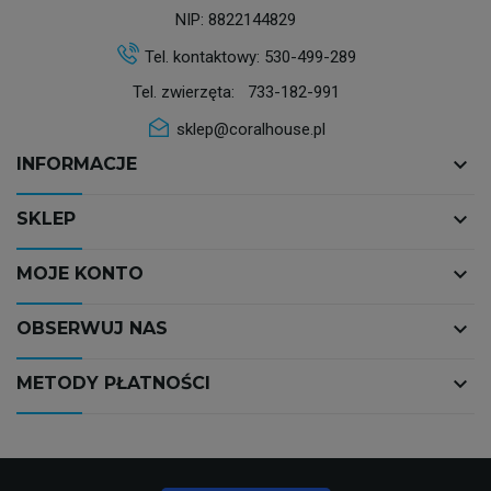
NIP: 8822144829
Tel. kontaktowy:
530-499-289
Tel. zwierzęta:
733-182-991
sklep@coralhouse.pl
keyboard_arrow_down
INFORMACJE
keyboard_arrow_down
SKLEP
keyboard_arrow_down
MOJE KONTO
keyboard_arrow_down
OBSERWUJ NAS
keyboard_arrow_down
METODY PŁATNOŚCI