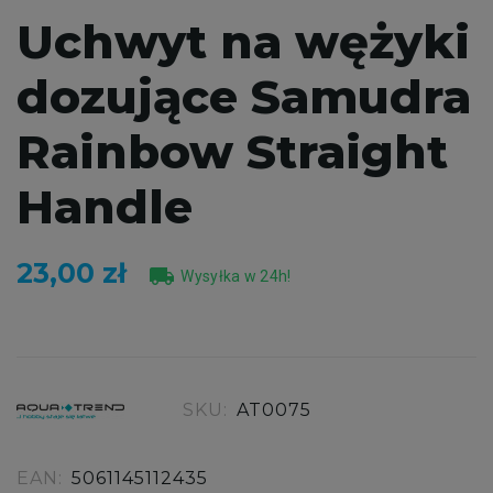
Uchwyt na wężyki
dozujące Samudra
Rainbow Straight
Handle
23,00 zł
local_shipping
Wysyłka w 24h!
SKU:
AT0075
EAN:
5061145112435