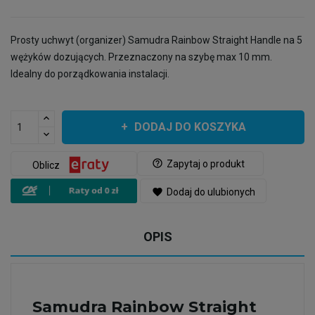
Prosty uchwyt (organizer) Samudra Rainbow Straight Handle na 5
wężyków dozujących. Przeznaczony na szybę max 10 mm.
Idealny do porządkowania instalacji.
DODAJ DO KOSZYKA
help_outline
Zapytaj o produkt
Oblicz
favorite
Dodaj do ulubionych
OPIS
Samudra Rainbow Straight