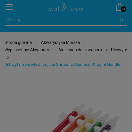
0
Strona główna
Akwarystyka Morska
Wyposażenie Akwarium
Akcesoria do akwarium
Uchwyty
Uchwyt na wężyki dozujące Samudra Rainbow Straight Handle