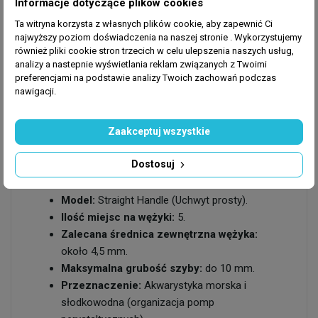
Informacje dotyczące plików cookies
najpopularniejszymi na rynku wężykami o
Ta witryna korzysta z własnych plików cookie, aby zapewnić Ci
średnicy zewnętrznej około 4,5 mm. Idealnie i
najwyższy poziom doświadczenia na naszej stronie . Wykorzystujemy
najpewniej komponuje się z elastycznymi
również pliki cookie stron trzecich w celu ulepszenia naszych usług,
wężykami z serii
Samudra Rainbow
oraz
Aqua-
analizy a nastepnie wyświetlania reklam związanych z Twoimi
Trend Blue Snake
.
preferencjami na podstawie analizy Twoich zachowań podczas
nawigacji.
Zaakceptuj wszystkie
Specyfikacja techniczna:
Dostosuj
Producent:
Samudra.
Seria:
Rainbow.
Model:
Straight Handle (Uchwyt prosty).
Ilość miejsc na wężyki:
5.
Zalecana średnica zewnętrzna wężyka:
około 4,5 mm.
Maksymalna grubość szyby:
do 10 mm.
Przeznaczenie:
Akwarystyka morska i
słodkowodna (organizacja pomp